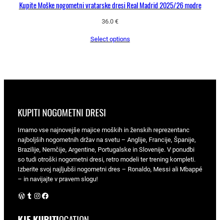
Kupite Moške nogometni vratarske dresi Real Madrid 2025/26 modre
36.0
€
Select options
KUPITI NOGOMETNI DRESI
Imamo vse najnovejše majice moških in ženskih reprezentanc
najboljših nogometnih držav na svetu – Anglije, Francije, Španije,
Brazilije, Nemčije, Argentine, Portugalske in Slovenije. V ponudbi
so tudi otroški nogometni dresi, retro modeli ter trening kompleti.
Izberite svoj najljubši nogometni dres – Ronaldo, Messi ali Mbappé
– in navijajte v pravem slogu!
WordPress
Tumblr
Instagram
Facebook
KJE KUPITI
OCATION