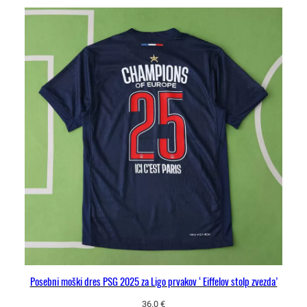
Posebni moški dres PSG 2025 za Ligo prvakov ‘Eiffelov stolp zvezda’
36.0
€