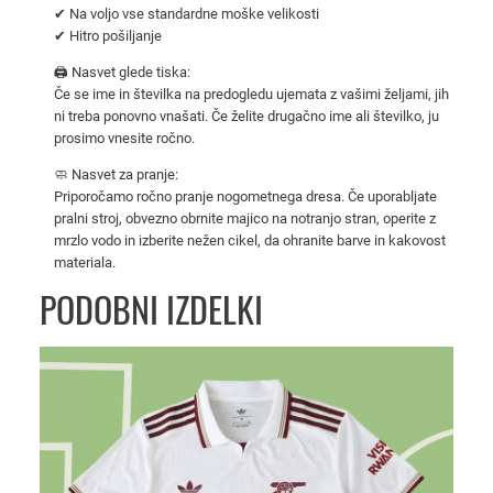
✔ Na voljo vse standardne moške velikosti
e
✔ Hitro pošiljanje
v
d
🖨️ Nasvet glede tiska:
Če se ime in številka na predogledu ujemata z vašimi željami, jih
r
ni treba ponovno vnašati. Če želite drugačno ime ali številko, ju
e
prosimo vnesite ročno.
s
🧼 Nasvet za pranje:
–
Priporočamo ročno pranje nogometnega dresa. Če uporabljate
r
pralni stroj, obvezno obrnite majico na notranjo stran, operite z
u
mrzlo vodo in izberite nežen cikel, da ohranite barve in kakovost
m
materiala.
e
PODOBNI IZDELKI
n
a
r
a
z
l
i