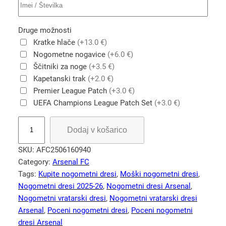
Druge možnosti
Kratke hlače
(+13.0 €)
Nogometne nogavice
(+6.0 €)
Ščitniki za noge
(+3.5 €)
Kapetanski trak
(+2.0 €)
Premier League Patch
(+3.0 €)
UEFA Champions League Patch Set
(+3.0 €)
A
Dodaj v košarico
r
s
SKU:
AFC2506160940
e
Category:
Arsenal FC
n
Tags:
Kupite nogometni dresi
, 
Moški nogometni dresi
, 
a
Nogometni dresi 2025-26
, 
Nogometni dresi Arsenal
, 
l
Nogometni vratarski dresi
, 
Nogometni vratarski dresi
F
Arsenal
, 
Poceni nogometni dresi
, 
Poceni nogometni
C
dresi Arsenal