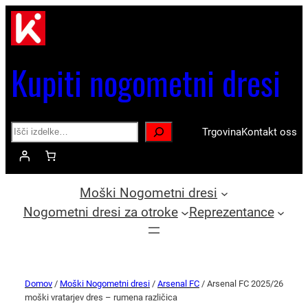
Kupiti nogometni dresi
Search
Trgovina
Kontakt oss
Moški Nogometni dresi
Nogometni dresi za otroke
Reprezentance
Domov
/
Moški Nogometni dresi
/
Arsenal FC
/ Arsenal FC 2025/26
moški vratarjev dres – rumena različica