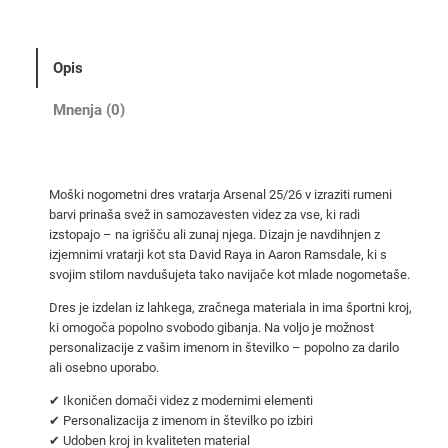
2
0
2
Opis
5
/
Mnenja (0)
2
6
m
Moški nogometni dres vratarja Arsenal 25/26 v izraziti rumeni
o
barvi prinaša svež in samozavesten videz za vse, ki radi
š
izstopajo – na igrišču ali zunaj njega. Dizajn je navdihnjen z
k
izjemnimi vratarji kot sta David Raya in Aaron Ramsdale, ki s
i
svojim stilom navdušujeta tako navijače kot mlade nogometaše.
v
Dres je izdelan iz lahkega, zračnega materiala in ima športni kroj,
r
ki omogoča popolno svobodo gibanja. Na voljo je možnost
a
personalizacije z vašim imenom in številko – popolno za darilo
ali osebno uporabo.
t
a
✔ Ikoničen domači videz z modernimi elementi
r
✔ Personalizacija z imenom in številko po izbiri
j
✔ Udoben kroj in kvaliteten material