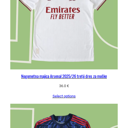
č
i
c
a
k
o
l
i
č
i
n
Nogometna majica Arsenal 2025/26 tretji dres za moške
a
36.0
€
Select options