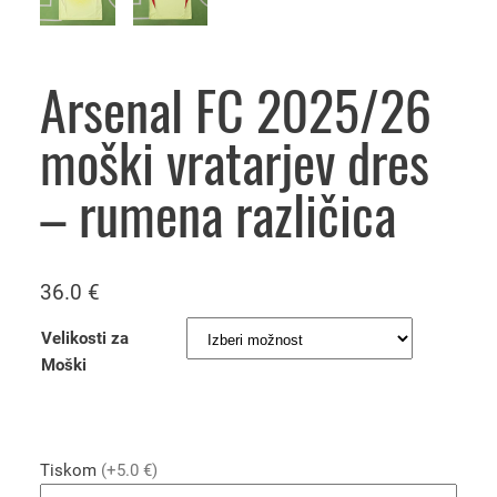
Arsenal FC 2025/26
moški vratarjev dres
– rumena različica
36.0
€
Velikosti za
Moški
Tiskom
(+5.0 €)