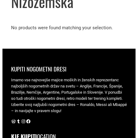
Nizozemska
No products were found matching your selection.
KUPITI NOGOMETNI DRESI
Imamo vse najnovejše majice moških in ženskih reprezentanc
najboljših nogometnih držav na svetu – Anglije, Francije, Španije,
Brazilije, Nemčije, Argentine, Portugalske in Slovenije. V ponudbi
so tudi otroški nogometni dresi, retro modeli ter trening kompleti.
Izberite svoj najljubši nogometni dres – Ronaldo, Messi ali Mbappé
– in navijajte v pravem slogu!
WordPress
Tumblr
Instagram
Facebook
KJE KUPITI
OCATION