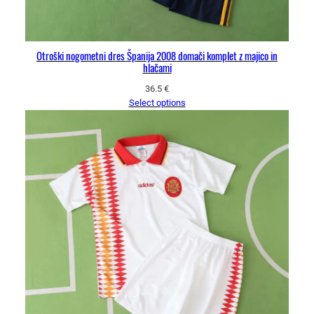
Otroški nogometni dres Španija 2008 domači komplet z majico in
hlačami
36.5
€
Select options