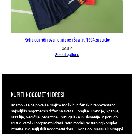
Retro domači nogometni dresi Španija 1994 za otroke
36.5
€
Select options
KUPITI NOGOMETNI DRESI
Imamo vse najnovejše majice moških in ženskih reprezentanc
najboljših nogometnih držav na svetu – Anglije, Francije, Španije,
Brazilije, Nemčije, Argentine, Portugalske in Slovenije. V ponudbi
so tudi otroški nogometni dresi, retro modeli ter trening kompleti.
Izberite svoj najljubši nogometni dres – Ronaldo, Messi ali Mbappé