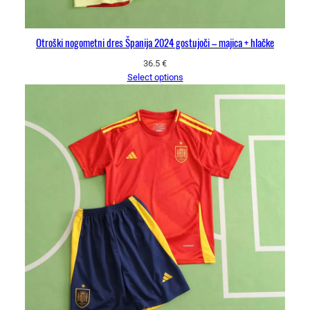
Otroški nogometni dres Španija 2024 gostujoči – majica + hlačke
36.5
€
Select options