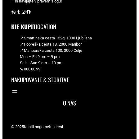
– in navijajte v pravem slogu!
WordPress
Tumblr
Instagram
Facebook
KJE KUPITI
OCATION
📍Šmartinska cesta 152g, 1000 Ljubljana
📍Pobreška cesta 18, 2000 Maribor
📍Mariborska cesta 100, 3000 Celje
Mon – Fri 9 am – 9 pm
Sat – Sun 9 am – 13 pm
📞080 80 99
NAKUPOVANJE & STORITVE
O NAS
© 2025
Kupiti nogometni dresi