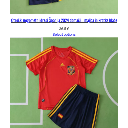
Otroški nogometni dresi Španija 2024 domači – majica in kratke hlače
36.5
€
Select options