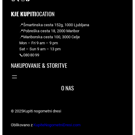
KJE KUPITI
OCATION
📍Šmartinska cesta 152g, 1000 Ljubljana
📍Pobreška cesta 18, 2000 Maribor
📍Mariborska cesta 100, 3000 Celje
Mon – Fri 9 am – 9 pm
Sat – Sun 9 am – 13 pm
📞080 80 99
NAKUPOVANJE & STORITVE
O NAS
© 2025
Kupiti nogometni dresi
Oblikovano z
KupiteNogometniDresi.com