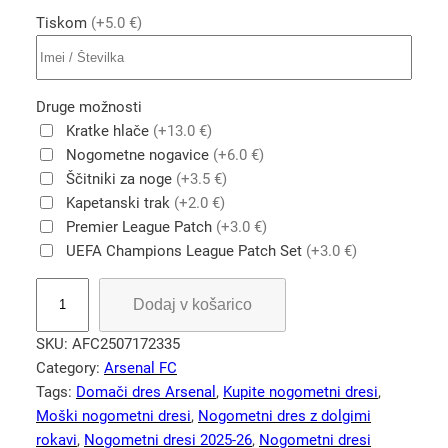
Tiskom
(+5.0 €)
Druge možnosti
Kratke hlače
(+13.0 €)
Nogometne nogavice
(+6.0 €)
Ščitniki za noge
(+3.5 €)
Kapetanski trak
(+2.0 €)
Premier League Patch
(+3.0 €)
UEFA Champions League Patch Set
(+3.0 €)
M
Dodaj v košarico
o
š
SKU:
AFC2507172335
k
Category:
Arsenal FC
i
Tags:
Domači dres Arsenal
, 
Kupite nogometni dresi
, 
n
Moški nogometni dresi
, 
Nogometni dres z dolgimi
o
rokavi
, 
Nogometni dresi 2025-26
, 
Nogometni dresi