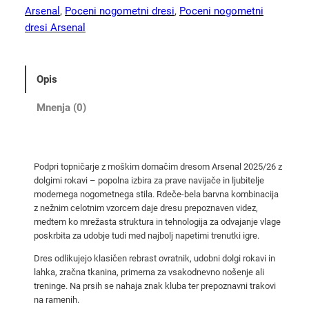
g
Arsenal
, 
Poceni nogometni dresi
, 
Poceni nogometni
o
dresi Arsenal
m
e
t
Opis
n
i
Mnenja (0)
m
a
j
Podpri topničarje z moškim domačim dresom Arsenal 2025/26 z
i
dolgimi rokavi – popolna izbira za prave navijače in ljubitelje
c
modernega nogometnega stila. Rdeče-bela barvna kombinacija
a
z nežnim celotnim vzorcem daje dresu prepoznaven videz,
A
medtem ko mrežasta struktura in tehnologija za odvajanje vlage
poskrbita za udobje tudi med najbolj napetimi trenutki igre.
r
s
Dres odlikujejo klasičen rebrast ovratnik, udobni dolgi rokavi in
e
lahka, zračna tkanina, primerna za vsakodnevno nošenje ali
treninge. Na prsih se nahaja znak kluba ter prepoznavni trakovi
n
na ramenih.
a