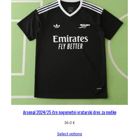
i
n
a
Arsenal 2024/25 črn nogometni vratarski dres za moške
36.0
€
Select options