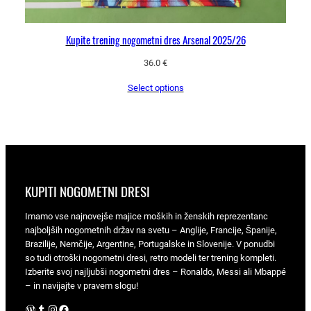
Kupite trening nogometni dres Arsenal 2025/26
36.0
€
Select options
KUPITI NOGOMETNI DRESI
Imamo vse najnovejše majice moških in ženskih reprezentanc
najboljših nogometnih držav na svetu – Anglije, Francije, Španije,
Brazilije, Nemčije, Argentine, Portugalske in Slovenije. V ponudbi
so tudi otroški nogometni dresi, retro modeli ter trening kompleti.
Izberite svoj najljubši nogometni dres – Ronaldo, Messi ali Mbappé
– in navijajte v pravem slogu!
WordPress
Tumblr
Instagram
Facebook