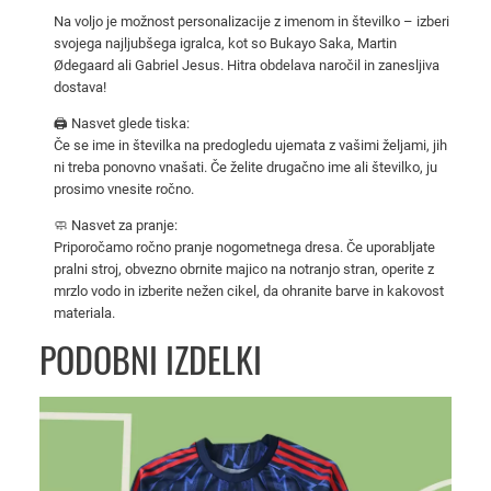
l
Na voljo je možnost personalizacije z imenom in številko – izberi
F
svojega najljubšega igralca, kot so Bukayo Saka, Martin
Ødegaard ali Gabriel Jesus. Hitra obdelava naročil in zanesljiva
C
dostava!
d
o
🖨️ Nasvet glede tiska:
Če se ime in številka na predogledu ujemata z vašimi željami, jih
m
ni treba ponovno vnašati. Če želite drugačno ime ali številko, ju
a
prosimo vnesite ročno.
č
🧼 Nasvet za pranje:
i
Priporočamo ročno pranje nogometnega dresa. Če uporabljate
d
pralni stroj, obvezno obrnite majico na notranjo stran, operite z
r
mrzlo vodo in izberite nežen cikel, da ohranite barve in kakovost
e
materiala.
s
PODOBNI IZDELKI
2
5
/
2
6