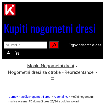
Kupiti nogometni dresi
Search
Trgovina
Kontakt oss
Moški Nogometni dresi
Nogometni dresi za otroke
Reprezentance
Domov
/
Moški Nogometni dresi
/
Arsenal FC
/ Moški nogometni
majica Arsenal FC domači dres 25/26 z dolgimi rokavi