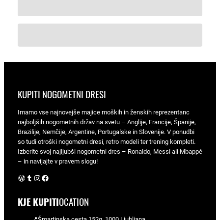
KUPITI NOGOMETNI DRESI
Imamo vse najnovejše majice moških in ženskih reprezentanc
najboljših nogometnih držav na svetu – Anglije, Francije, Španije,
Brazilije, Nemčije, Argentine, Portugalske in Slovenije. V ponudbi
so tudi otroški nogometni dresi, retro modeli ter trening kompleti.
Izberite svoj najljubši nogometni dres – Ronaldo, Messi ali Mbappé
– in navijajte v pravem slogu!
WordPress
Tumblr
Instagram
Facebook
KJE KUPITI
OCATION
📍Šmartinska cesta 152g, 1000 Ljubljana