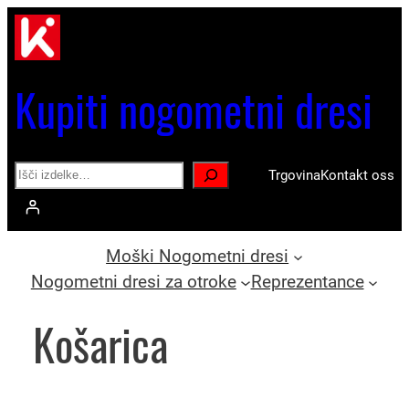
Preskoči
na
vsebino
Kupiti nogometni dresi
Search
Trgovina
Kontakt oss
Moški Nogometni dresi
Nogometni dresi za otroke
Reprezentance
Košarica