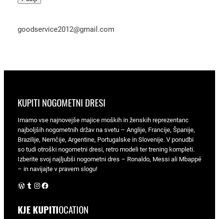
goodservice2012@gmail.com
KUPITI NOGOMETNI DRESI
Imamo vse najnovejše majice moških in ženskih reprezentanc
najboljših nogometnih držav na svetu – Anglije, Francije, Španije,
Brazilije, Nemčije, Argentine, Portugalske in Slovenije. V ponudbi
so tudi otroški nogometni dresi, retro modeli ter trening kompleti.
Izberite svoj najljubši nogometni dres – Ronaldo, Messi ali Mbappé
– in navijajte v pravem slogu!
WordPress
Tumblr
Instagram
Facebook
KJE KUPITI
OCATION