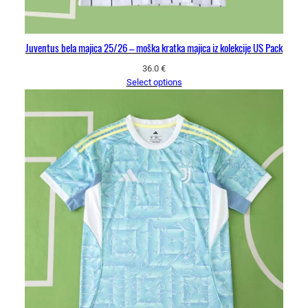
Juventus bela majica 25/26 – moška kratka majica iz kolekcije US Pack
36.0
€
Select options