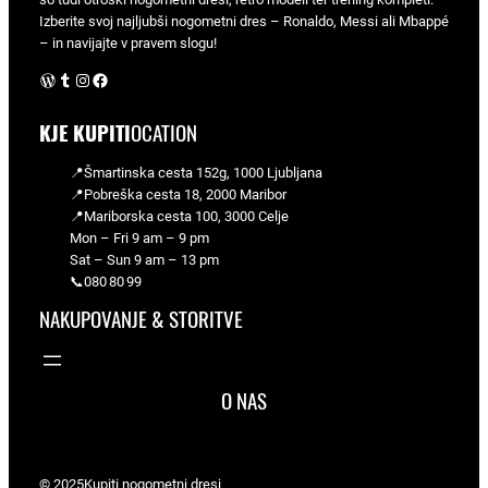
Izberite svoj najljubši nogometni dres – Ronaldo, Messi ali Mbappé
– in navijajte v pravem slogu!
WordPress
Tumblr
Instagram
Facebook
KJE KUPITI
OCATION
📍Šmartinska cesta 152g, 1000 Ljubljana
📍Pobreška cesta 18, 2000 Maribor
📍Mariborska cesta 100, 3000 Celje
Mon – Fri 9 am – 9 pm
Sat – Sun 9 am – 13 pm
📞080 80 99
NAKUPOVANJE & STORITVE
O NAS
© 2025
Kupiti nogometni dresi