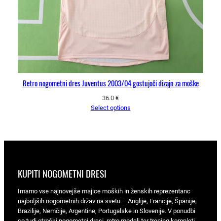
Retro nogometni dres Juventus 2003/04 gostujoči dizajn za moške
36.0
€
Select options
KUPITI NOGOMETNI DRESI
Imamo vse najnovejše majice moških in ženskih reprezentanc
najboljših nogometnih držav na svetu – Anglije, Francije, Španije,
Brazilije, Nemčije, Argentine, Portugalske in Slovenije. V ponudbi
so tudi otroški nogometni dresi, retro modeli ter trening kompleti.