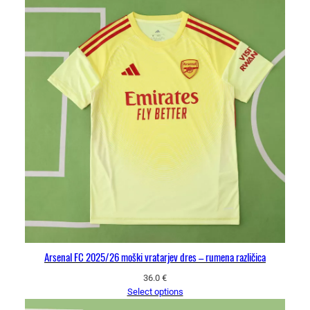
Arsenal FC 2025/26 moški vratarjev dres – rumena različica
36.0
€
Select options