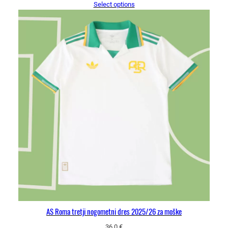
Select options
AS Roma tretji nogometni dres 2025/26 za moške
36.0
€