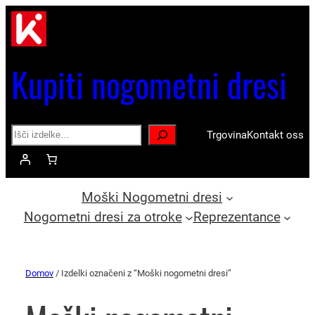
Kupiti nogometni dresi
Search
Trgovina
Kontakt oss
Moški Nogometni dresi
Nogometni dresi za otroke
Reprezentance
Domov
/ Izdelki označeni z “Moški nogometni dresi”