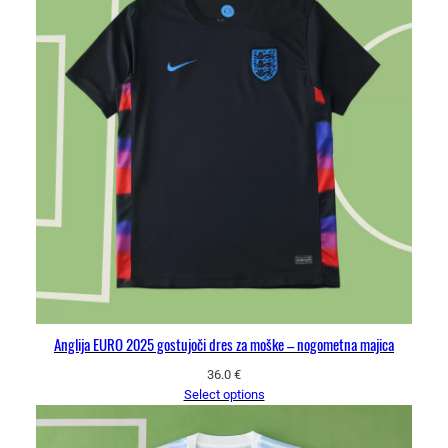
Anglija EURO 2025 gostujoči dres za moške – nogometna majica
36.0
€
Select options