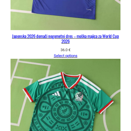
Japonska 2026 domači nogometni dres – moška majica za World Cup
2026
36.0
€
Select options