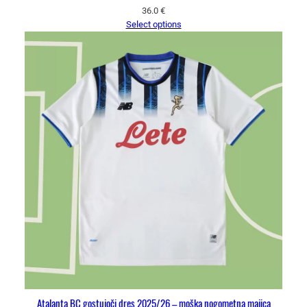
36.0
€
Select options
Atalanta BC gostujoči dres 2025/26 – moška nogometna majica