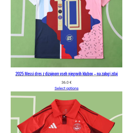
2025 Messi dres z dizajnom vseh njegovih klubov – na zalogi zdaj
36.0
€
Select options