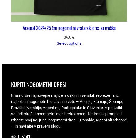
Arsenal 2024/25 črn nogometni vratarski dres za moške
36.0
€
Select options
KUPITI NOGOMETNI DRESI
Imamo vse najnovejše majice moških in ženskih reprezentanc
najboljših nogometnih držav na svetu – Anglije, Francije, Španije,
Brazilije, Nemčije, Argentine, Portugalske in Slovenije. V ponudbi
so tudi otroški nogometni dresi, retro modeli ter trening kompleti.
Izberite svoj najljubši nogometni dres – Ronaldo, Messi ali Mbappé
– in navijajte v pravem slogu!
WordPress
Tumblr
Instagram
Facebook