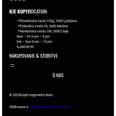
KJE KUPITI
OCATION
📍Šmartinska cesta 152g, 1000 Ljubljana
📍Pobreška cesta 18, 2000 Maribor
📍Mariborska cesta 100, 3000 Celje
Mon – Fri 9 am – 9 pm
Sat – Sun 9 am – 13 pm
📞080 80 99
NAKUPOVANJE & STORITVE
O NAS
© 2025
Kupiti nogometni dresi
Oblikovano z
KupiteNogometniDresi.com