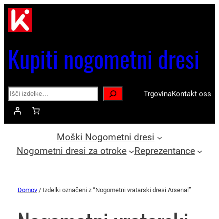
Kupiti nogometni dresi
Search
Trgovina
Kontakt oss
Moški Nogometni dresi
Nogometni dresi za otroke
Reprezentance
Domov
/ Izdelki označeni z “Nogometni vratarski dresi Arsenal”