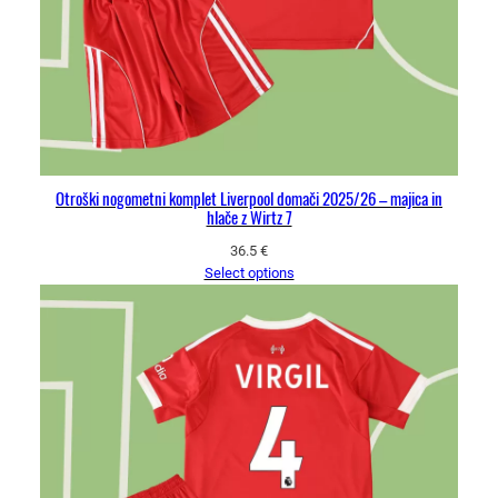
Otroški nogometni komplet Liverpool domači 2025/26 – majica in
hlače z Wirtz 7
36.5
€
Select options