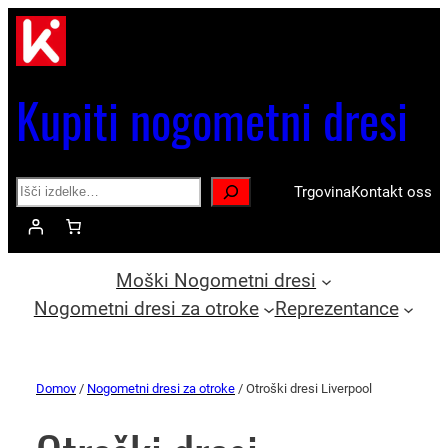
Kupiti nogometni dresi
Search
Trgovina
Kontakt oss
Moški Nogometni dresi
Nogometni dresi za otroke
Reprezentance
Domov
/
Nogometni dresi za otroke
/ Otroški dresi Liverpool