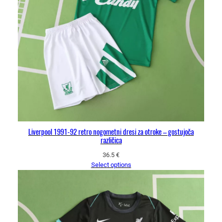
Liverpool 1991-92 retro nogometni dresi za otroke – gostujoča
različica
36.5
€
Select options