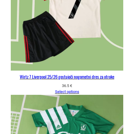
Wirtz 7 Liverpool 25/26 gostujoči nogometni dres za otroke
36.5
€
Select options