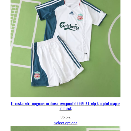
Otroški retro nogometni dresi Liverpool 2006/07 tretji komplet majice
in hlačk
36.5
€
Select options