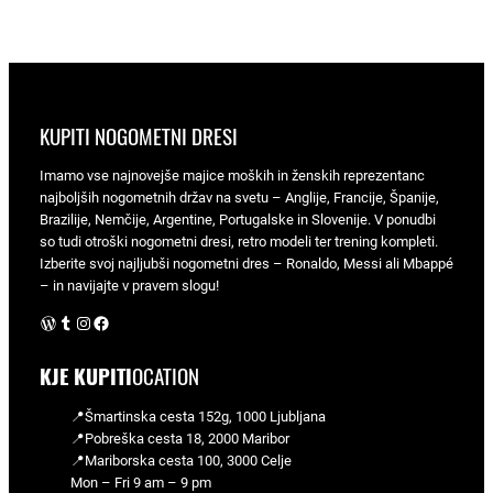
KUPITI NOGOMETNI DRESI
Imamo vse najnovejše majice moških in ženskih reprezentanc
najboljših nogometnih držav na svetu – Anglije, Francije, Španije,
Brazilije, Nemčije, Argentine, Portugalske in Slovenije. V ponudbi
so tudi otroški nogometni dresi, retro modeli ter trening kompleti.
Izberite svoj najljubši nogometni dres – Ronaldo, Messi ali Mbappé
– in navijajte v pravem slogu!
WordPress
Tumblr
Instagram
Facebook
KJE KUPITI
OCATION
📍Šmartinska cesta 152g, 1000 Ljubljana
📍Pobreška cesta 18, 2000 Maribor
📍Mariborska cesta 100, 3000 Celje
Mon – Fri 9 am – 9 pm