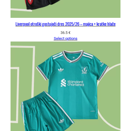
Liverpool otroški gostujoči dres 2025/26 – majica + kratke hlače
36.5
€
Select options