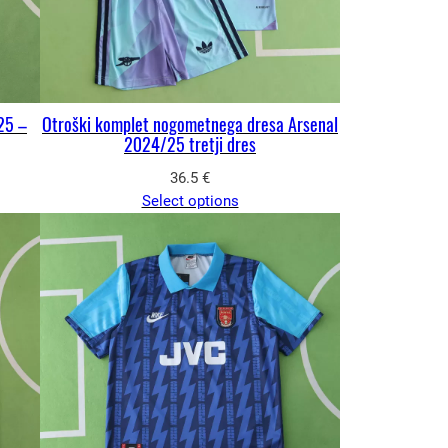
25 –
Otroški komplet nogometnega dresa Arsenal
2024/25 tretji dres
36.5
€
Select options