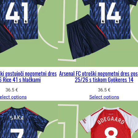
ški gostujoči nogometni dres
Arsenal FC otroški nogometni dres gos
 Rice 41 s hlačkami
25/26 s tiskom Gyökeres 14
36.5
€
36.5
€
elect options
Select options