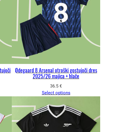
tujoči
Ødegaard 8 Arsenal otroški gostujoči dres
2025/26 majica + hlače
36.5
€
Select options