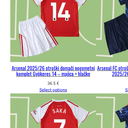
Arsenal 2025/26 otroški domači nogometni
Arsenal FC otro
komplet Gyökeres 14 – majica + hlačke
2025/26
36.5
€
Select options
S