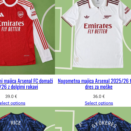
i majica Arsenal FC domači
Nogometna majica Arsenal 2025/26 t
/26 z dolgimi rokavi
dres za moške
39.0
€
36.0
€
elect options
Select options