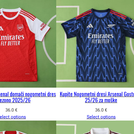
senal domači nogometni dres
Kupite Nogometni dresi Arsenal Gost
sezono 2025/26
25/26 za moške
36.0
€
36.0
€
elect options
Select options