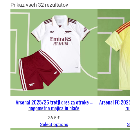
Prikaz vseh 32 rezultatov
Arsenal 2025/26 tretji dres za otroke –
Arsenal FC 2025
nogometna majica in hlače
ru
36.5
€
Select options
S