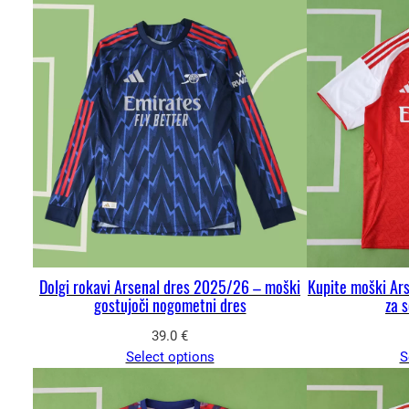
Dolgi rokavi Arsenal dres 2025/26 – moški
Kupite moški Ar
gostujoči nogometni dres
za 
39.0
€
Select options
S