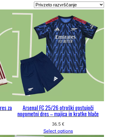
res za
Arsenal FC 25/26 otroški gostujoči
nogometni dres – majica in kratke hlače
36.5
€
Select options