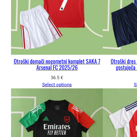
Otroški domači nogometni komplet SAKA 7
Otroški dres
Arsenal FC 2025/26
gostujoča 
36.5
€
Select options
S