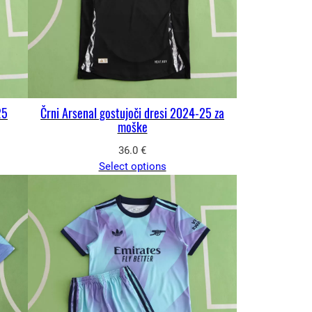
25
Črni Arsenal gostujoči dresi 2024-25 za
moške
36.0
€
Select options