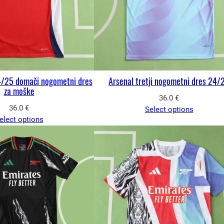
4/25 domači nogometni dres
Arsenal tretji nogometni dres 24/
za moške
36.0
€
36.0
€
Select options
elect options