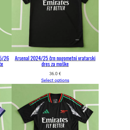
25/26
Arsenal 2024/25 črn nogometni vratarski
če
dres za moške
36.0
€
Select options