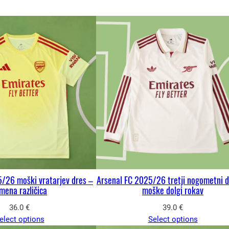
/26 moški vratarjev dres –
Arsenal FC 2025/26 tretji nogometni d
mena različica
moške dolgi rokav
36.0
€
39.0
€
elect options
Select options