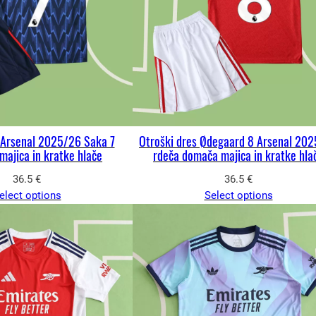
 Arsenal 2025/26 Saka 7
Otroški dres Ødegaard 8 Arsenal 20
majica in kratke hlače
rdeča domača majica in kratke hla
36.5
€
36.5
€
elect options
Select options