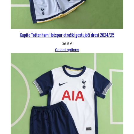
Kupite Tottenham Hotspur otroški gostujoči dresi 2024/25
36.5
€
Select options