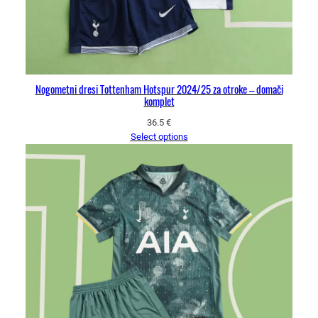
Nogometni dresi Tottenham Hotspur 2024/25 za otroke – domači
komplet
36.5
€
Select options