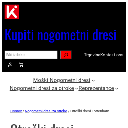
Kupiti nogometni dresi
Search
Trgovina
Kontakt oss
Moški Nogometni dresi
Nogometni dresi za otroke
Reprezentance
Domov
/
Nogometni dresi za otroke
/ Otroški dresi Tottenham