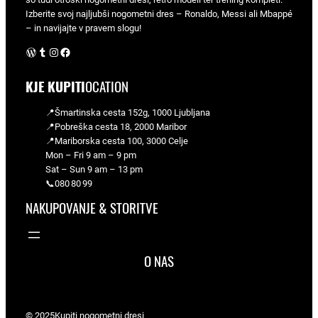
Izberite svoj najljubši nogometni dres – Ronaldo, Messi ali Mbappé
– in navijajte v pravem slogu!
WordPress
Tumblr
Instagram
Facebook
KJE KUPITI
OCATION
📍Šmartinska cesta 152g, 1000 Ljubljana
📍Pobreška cesta 18, 2000 Maribor
📍Mariborska cesta 100, 3000 Celje
Mon – Fri 9 am – 9 pm
Sat – Sun 9 am – 13 pm
📞080 80 99
NAKUPOVANJE & STORITVE
O NAS
© 2025
Kupiti nogometni dresi