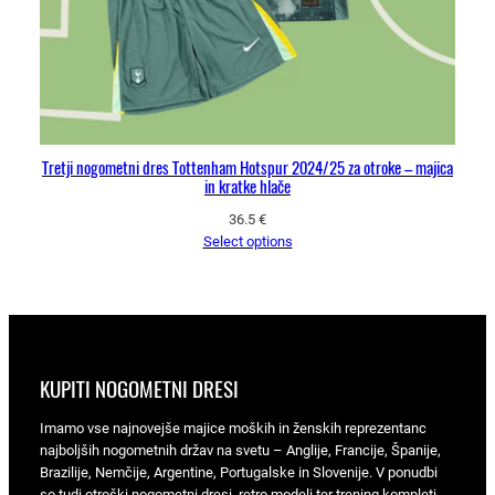
Tretji nogometni dres Tottenham Hotspur 2024/25 za otroke – majica
in kratke hlače
36.5
€
Select options
KUPITI NOGOMETNI DRESI
Imamo vse najnovejše majice moških in ženskih reprezentanc
najboljših nogometnih držav na svetu – Anglije, Francije, Španije,
Brazilije, Nemčije, Argentine, Portugalske in Slovenije. V ponudbi
so tudi otroški nogometni dresi, retro modeli ter trening kompleti.