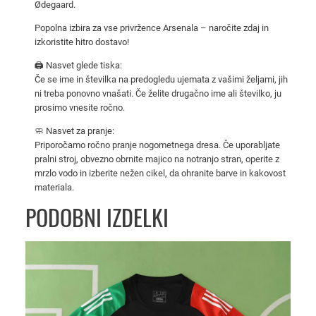
Ødegaard.
/
2
Popolna izbira za vse privržence Arsenala – naročite zdaj in
izkoristite hitro dostavo!
6
–
🖨️ Nasvet glede tiska:
m
Če se ime in številka na predogledu ujemata z vašimi željami, jih
ni treba ponovno vnašati. Če želite drugačno ime ali številko, ju
o
prosimo vnesite ročno.
š
k
🧼 Nasvet za pranje:
Priporočamo ročno pranje nogometnega dresa. Če uporabljate
i
pralni stroj, obvezno obrnite majico na notranjo stran, operite z
g
mrzlo vodo in izberite nežen cikel, da ohranite barve in kakovost
o
materiala.
s
PODOBNI IZDELKI
t
u
j
o
č
i