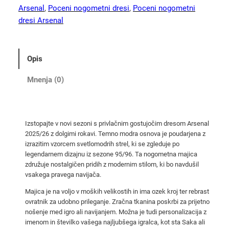
k
Arsenal
, 
Poceni nogometni dresi
, 
Poceni nogometni
a
dresi Arsenal
v
i
A
Opis
r
s
Mnenja (0)
e
n
a
Izstopajte v novi sezoni s privlačnim gostujočim dresom Arsenal
l
2025/26 z dolgimi rokavi. Temno modra osnova je poudarjena z
d
izrazitim vzorcem svetlomodrih strel, ki se zgleduje po
r
legendarnem dizajnu iz sezone 95/96. Ta nogometna majica
e
združuje nostalgičen pridih z modernim stilom, ki bo navdušil
vsakega pravega navijača.
s
2
Majica je na voljo v moških velikostih in ima ozek kroj ter rebrast
0
ovratnik za udobno prileganje. Zračna tkanina poskrbi za prijetno
nošenje med igro ali navijanjem. Možna je tudi personalizacija z
2
imenom in številko vašega najljubšega igralca, kot sta Saka ali
5