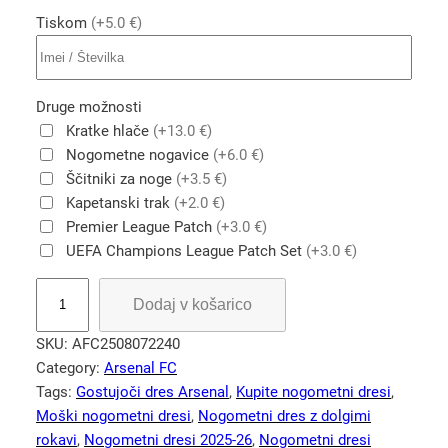
Tiskom
(+5.0 €)
Druge možnosti
Kratke hlače
(+13.0 €)
Nogometne nogavice
(+6.0 €)
Ščitniki za noge
(+3.5 €)
Kapetanski trak
(+2.0 €)
Premier League Patch
(+3.0 €)
UEFA Champions League Patch Set
(+3.0 €)
D
Dodaj v košarico
o
l
SKU:
AFC2508072240
g
Category:
Arsenal FC
i
Tags:
Gostujoči dres Arsenal
, 
Kupite nogometni dresi
, 
r
Moški nogometni dresi
, 
Nogometni dres z dolgimi
o
rokavi
, 
Nogometni dresi 2025-26
, 
Nogometni dresi