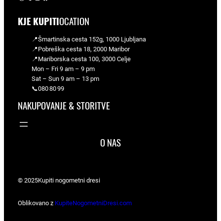
KJE KUPITI
OCATION
📍Šmartinska cesta 152g, 1000 Ljubljana
📍Pobreška cesta 18, 2000 Maribor
📍Mariborska cesta 100, 3000 Celje
Mon – Fri 9 am – 9 pm
Sat – Sun 9 am – 13 pm
📞080 80 99
NAKUPOVANJE & STORITVE
O NAS
© 2025
Kupiti nogometni dresi
Oblikovano z
KupiteNogometniDresi.com