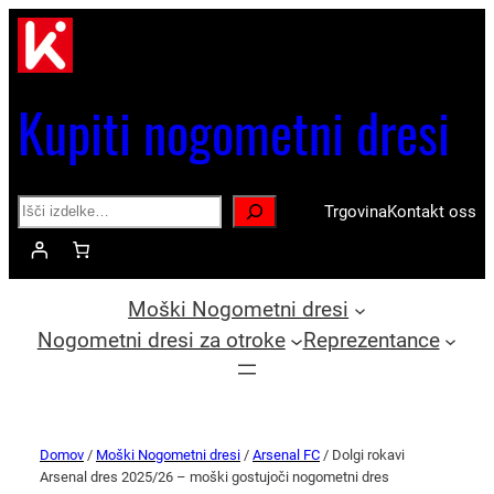
Kupiti nogometni dresi
Search
Trgovina
Kontakt oss
Moški Nogometni dresi
Nogometni dresi za otroke
Reprezentance
Domov
/
Moški Nogometni dresi
/
Arsenal FC
/ Dolgi rokavi
Arsenal dres 2025/26 – moški gostujoči nogometni dres