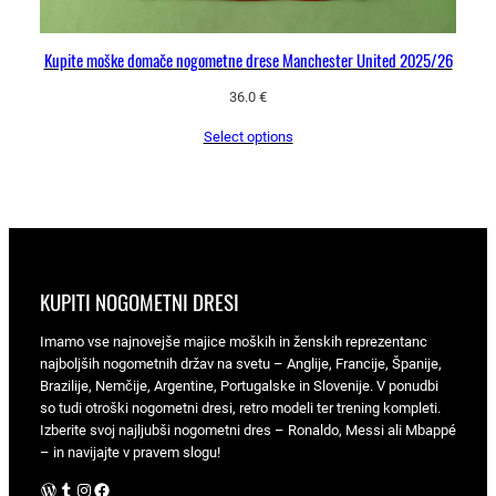
Kupite moške domače nogometne drese Manchester United 2025/26
36.0
€
Select options
KUPITI NOGOMETNI DRESI
Imamo vse najnovejše majice moških in ženskih reprezentanc
najboljših nogometnih držav na svetu – Anglije, Francije, Španije,
Brazilije, Nemčije, Argentine, Portugalske in Slovenije. V ponudbi
so tudi otroški nogometni dresi, retro modeli ter trening kompleti.
Izberite svoj najljubši nogometni dres – Ronaldo, Messi ali Mbappé
– in navijajte v pravem slogu!
WordPress
Tumblr
Instagram
Facebook