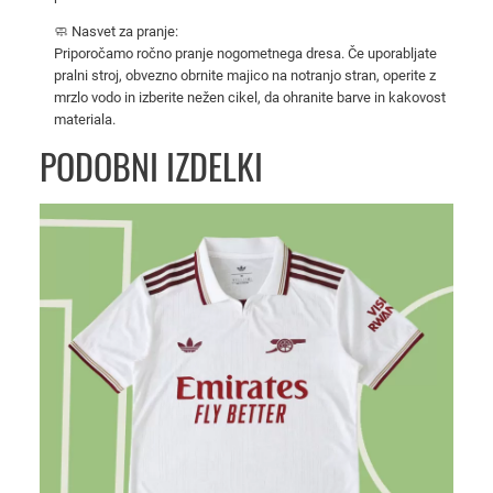
4
🧼 Nasvet za pranje:
-
Priporočamo ročno pranje nogometnega dresa. Če uporabljate
2
pralni stroj, obvezno obrnite majico na notranjo stran, operite z
5
mrzlo vodo in izberite nežen cikel, da ohranite barve in kakovost
materiala.
z
a
PODOBNI IZDELKI
m
o
š
k
e
k
o
l
i
č
i
n