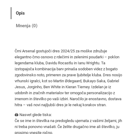
a
l
Opis
g
o
Mnenja (0)
s
t
u
Črni Arsenal gostujoči dres 2024/25 za moške združuje
j
elegantno črno osnovo z rdečimi in zelenimi poudarki – poklon
o
legendama kluba, Davidu Rocastlu in Ianu Wrightu. Ta
č
izstopajoča kombinacija barv prinaša sodoben videz z bogato
i
zgodovinsko noto, primeren za prave ljubitelje kluba. Dres nosijo
vrhunski igralci, kot so Martin Ødegaard, Bukayo Saka, Gabriel
d
Jesus, Jorginho, Ben White in Kieran Tierney. Izdelan je iz
r
udobnih in zračnih materialov ter omogoča personalizacijo z
e
imenom in številko po vaši izbiri. Naročilo je enostavno, dostava
s
hitra – vaš novi najljubši dres je le nekaj korakov stran.
i
🖨️ Nasvet glede tiska:
2
Če se ime in številka na predogledu ujemata z vašimi željami, jih
0
ni treba ponovno vnašati. Če želite drugačno ime ali številko, ju
2
prosimo vnesite ročno.