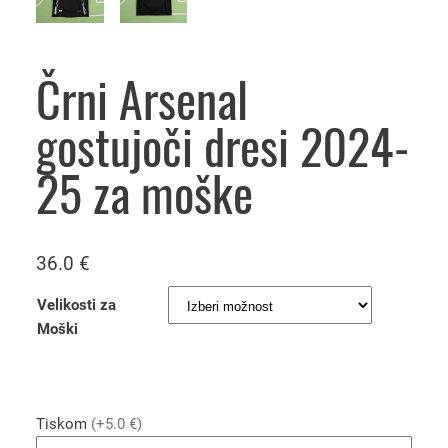
Črni Arsenal
gostujoči dresi 2024-
25 za moške
36.0
€
Velikosti za
Moški
Tiskom
(+5.0 €)