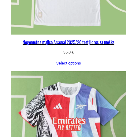
a
Nogometna majica Arsenal 2025/26 tretji dres za moške
36.0
€
Select options