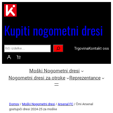
Kupiti nogometni dresi
Search
Trgovina
Kontakt oss
Moški Nogometni dresi
Nogometni dresi za otroke
Reprezentance
Domov
/
Moški Nogometni dresi
/
Arsenal FC
/ Črni Arsenal
gostujoči dresi 2024-25 za moške