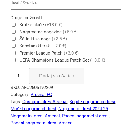
Druge možnosti
Kratke hlače
(+13.0 €)
Nogometne nogavice
(+6.0 €)
Ščitniki za noge
(+3.5 €)
Kapetanski trak
(+2.0 €)
Premier League Patch
(+3.0 €)
UEFA Champions League Patch Set
(+3.0 €)
Č
Dodaj v košarico
r
n
SKU:
AFC2506192209
i
Category:
Arsenal FC
A
Tags:
Gostujoči dres Arsenal
, 
Kupite nogometni dresi
, 
r
Moški nogometni dresi
, 
Nogometni dresi 2024-25
, 
s
Nogometni dresi Arsenal
, 
Poceni nogometni dresi
, 
e
Poceni nogometni dresi Arsenal
n