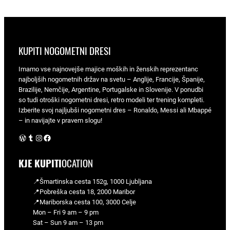
KUPITI NOGOMETNI DRESI
Imamo vse najnovejše majice moških in ženskih reprezentanc
najboljših nogometnih držav na svetu – Anglije, Francije, Španije,
Brazilije, Nemčije, Argentine, Portugalske in Slovenije. V ponudbi
so tudi otroški nogometni dresi, retro modeli ter trening kompleti.
Izberite svoj najljubši nogometni dres – Ronaldo, Messi ali Mbappé
– in navijajte v pravem slogu!
WordPress
Tumblr
Instagram
Facebook
KJE KUPITI
OCATION
📍Šmartinska cesta 152g, 1000 Ljubljana
📍Pobreška cesta 18, 2000 Maribor
📍Mariborska cesta 100, 3000 Celje
Mon – Fri 9 am – 9 pm
Sat – Sun 9 am – 13 pm