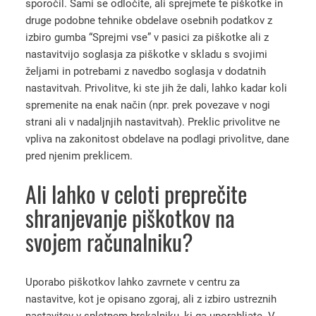
sporočil. Sami se odločite, ali sprejmete te piškotke in
druge podobne tehnike obdelave osebnih podatkov z
izbiro gumba “Sprejmi vse” v pasici za piškotke ali z
nastavitvijo soglasja za piškotke v skladu s svojimi
željami in potrebami z navedbo soglasja v dodatnih
nastavitvah. Privolitve, ki ste jih že dali, lahko kadar koli
spremenite na enak način (npr. prek povezave v nogi
strani ali v nadaljnjih nastavitvah). Preklic privolitve ne
vpliva na zakonitost obdelave na podlagi privolitve, dane
pred njenim preklicem.
Ali lahko v celoti preprečite
shranjevanje piškotkov na
svojem računalniku?
Uporabo piškotkov lahko zavrnete v centru za
nastavitve, kot je opisano zgoraj, ali z izbiro ustreznih
nastavitev v spletnem brskalniku, ki ga uporabljate. V