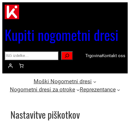
Preskoči
na
vsebino
Kupiti nogometni dresi
Search
Trgovina
Kontakt oss
Moški Nogometni dresi
Nogometni dresi za otroke
Reprezentance
Nastavitve piškotkov