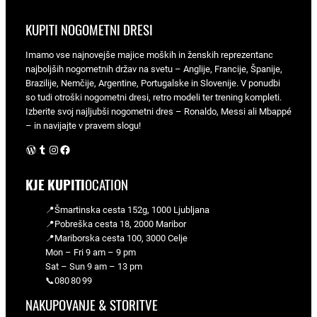
KUPITI NOGOMETNI DRESI
Imamo vse najnovejše majice moških in ženskih reprezentanc
najboljših nogometnih držav na svetu – Anglije, Francije, Španije,
Brazilije, Nemčije, Argentine, Portugalske in Slovenije. V ponudbi
so tudi otroški nogometni dresi, retro modeli ter trening kompleti.
Izberite svoj najljubši nogometni dres – Ronaldo, Messi ali Mbappé
– in navijajte v pravem slogu!
WordPress
Tumblr
Instagram
Facebook
KJE KUPITI
OCATION
📍Šmartinska cesta 152g, 1000 Ljubljana
📍Pobreška cesta 18, 2000 Maribor
📍Mariborska cesta 100, 3000 Celje
Mon – Fri 9 am – 9 pm
Sat – Sun 9 am – 13 pm
📞080 80 99
NAKUPOVANJE & STORITVE