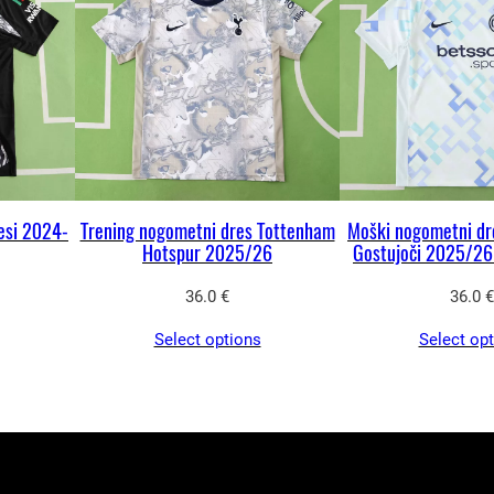
m
e
t
n
i
d
r
resi 2024-
Trening nogometni dres Tottenham
Moški nogometni dre
e
Hotspur 2025/26
Gostujoči 2025/26
s
36.0
€
36.0
€
z
a
Select options
Select op
m
o
š
k
e