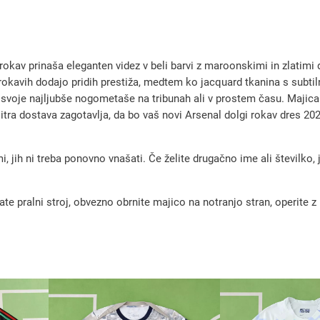
0
2
5
kav prinaša eleganten videz v beli barvi z maroonskimi in zlatimi de
/
 na rokavih dodajo pridih prestiža, medtem ko jacquard tkanina s sub
2
ti svoje najljubše nogometaše na tribunah ali v prostem času. Majic
Hitra dostava zagotavlja, da bo vaš novi Arsenal dolgi rokav dres 20
6
t
r
, jih ni treba ponovno vnašati. Če želite drugačno ime ali številko,
e
t
pralni stroj, obvezno obrnite majico na notranjo stran, operite z m
j
i
n
o
g
o