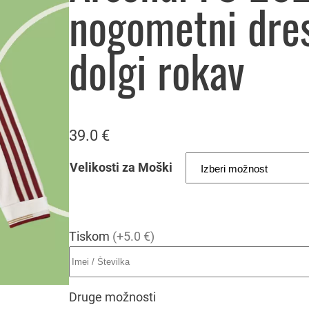
nogometni dre
dolgi rokav
39.0
€
Velikosti za Moški
Tiskom
(+5.0 €)
Druge možnosti