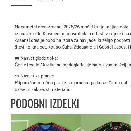
Nogometni dres Arsenal 2025/26 moški tretja majica dolgi ro
iz preteklosti. Klasičen polo ovratnik in črtasti zaključki
Arsenal dres je popolna izbira za navijače, ki želijo podpre
številke igralcev, kot so Saka, Ødegaard ali Gabriel Jesus. 
🖨️ Nasvet glede tiska:
Če se ime in številka na predogledu ujemata z vašimi željami
🧼 Nasvet za pranje:
Priporočamo ročno pranje nogometnega dresa. Če uporabljate 
barve in kakovost materiala.
PODOBNI IZDELKI