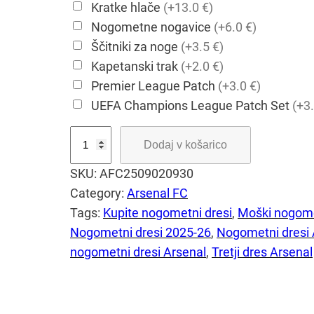
Kratke hlače
(+13.0 €)
Nogometne nogavice
(+6.0 €)
Ščitniki za noge
(+3.5 €)
Kapetanski trak
(+2.0 €)
Premier League Patch
(+3.0 €)
UEFA Champions League Patch Set
(+3.
A
Dodaj v košarico
r
SKU:
AFC2509020930
s
Category:
Arsenal FC
e
Tags:
Kupite nogometni dresi
, 
Moški nogome
n
Nogometni dresi 2025-26
, 
Nogometni dresi 
a
nogometni dresi Arsenal
, 
Tretji dres Arsenal
l
F
C
2