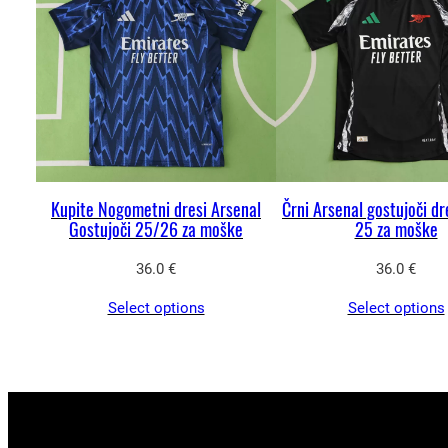
Kupite Nogometni dresi Arsenal
Črni Arsenal gostujoči d
Gostujoči 25/26 za moške
25 za moške
36.0
€
36.0
€
Select options
Select options