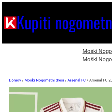
Kupiti nogometn
Moški Nogom
Moški Nogom
Domov
/
Moški Nogometni dresi
/
Arsenal FC
/ Arsenal FC 20