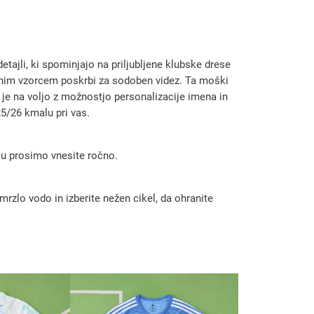
tajli, ki spominjajo na priljubljene klubske drese
tilnim vzorcem poskrbi za sodoben videz. Ta moški
a je na voljo z možnostjo personalizacije imena in
25/26 kmalu pri vas.
 ju prosimo vnesite ročno.
rzlo vodo in izberite nežen cikel, da ohranite