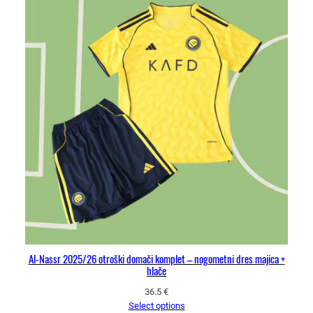
Al-Nassr 2025/26 otroški domači komplet – nogometni dres majica +
hlače
36.5
€
Select options