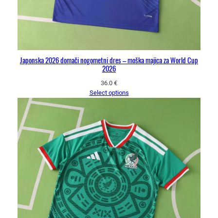
Japonska 2026 domači nogometni dres – moška majica za World Cup
2026
36.0
€
Select options