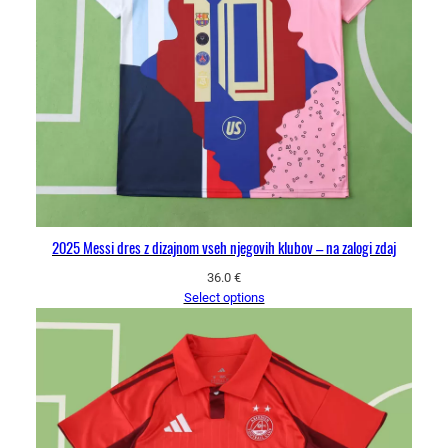
2025 Messi dres z dizajnom vseh njegovih klubov – na zalogi zdaj
36.0
€
Select options