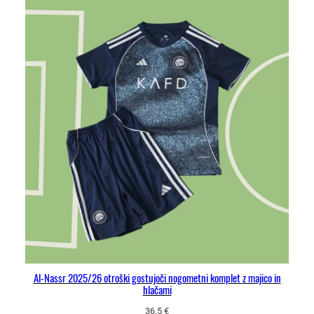
Al-Nassr 2025/26 otroški gostujoči nogometni komplet z majico in
hlačami
36.5
€