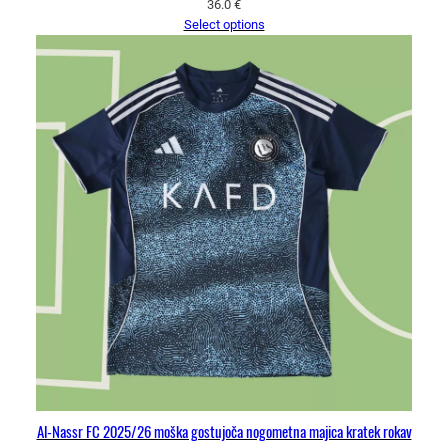
36.0
€
Select options
Al-Nassr FC 2025/26 moška gostujoča nogometna majica kratek rokav