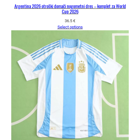
Argentina 2026 otroški domači nogometni dres – komplet za World
Cup 2026
36.5
€
Select options