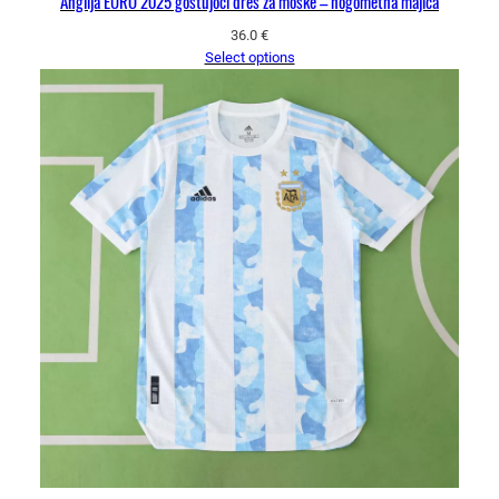
Anglija EURO 2025 gostujoči dres za moške – nogometna majica
36.0
€
Select options