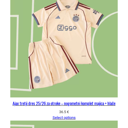
Ajax tretji dres 25/26 za otroke – nogometni komplet majica + hlače
36.5
€
Select options