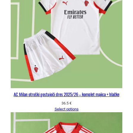
AC Milan otroški gostujoči dres 2025/26 – komplet majica + hlačke
36.5
€
Select options