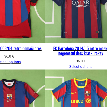
2003/04 retro domači dres
FC Barcelona 2014/15 retro mošk
nogometni dres kratki rokav
36.0
€
36.0
€
elect options
Select options