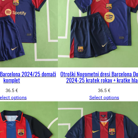
C Barcelona 2024/25 domači
Otroški Nogometni dresi Barcelona D
komplet
2024-25 kratek rokav + kratke hla
36.5
€
36.5
€
elect options
Select options