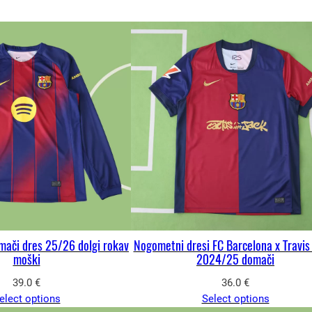
mači dres 25/26 dolgi rokav
Nogometni dresi FC Barcelona x Travis
moški
2024/25 domači
39.0
€
36.0
€
elect options
Select options