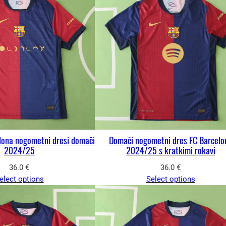
lona nogometni dresi domači
Domači nogometni dres FC Barcelo
2024/25
2024/25 s kratkimi rokavi
36.0
€
36.0
€
elect options
Select options