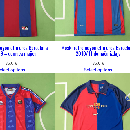
nogometni dres Barcelona
Moški retro nogometni dres Barcel
9 – domača majica
2010/11 domača izdaja
36.0
€
36.0
€
elect options
Select options