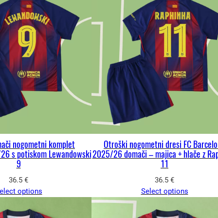
mači nogometni komplet
Otroški nogometni dresi FC Barcel
/26 s potiskom Lewandowski
2025/26 domači – majica + hlače z Ra
9
11
36.5
€
36.5
€
elect options
Select options