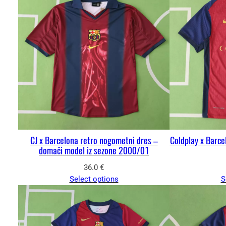
CJ x Barcelona retro nogometni dres –
Coldplay x Barce
domači model iz sezone 2000/01
36.0
€
Select options
S