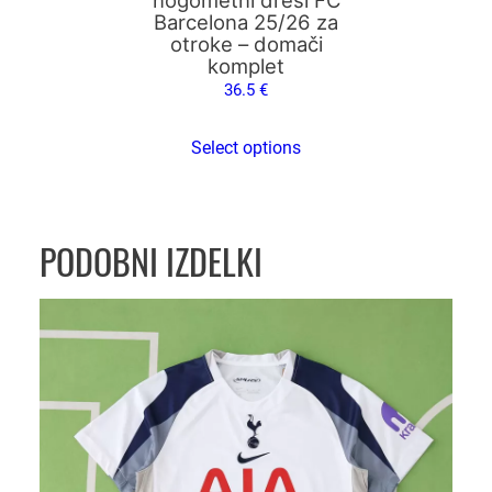
č
Barcelona 25/26 za
izdelka
i
otroke – domači
n
komplet
a
36.5
€
Select options
PODOBNI IZDELKI