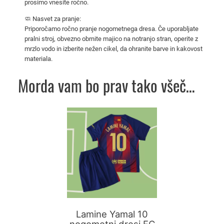
prosimo vnesite ročno.
r
🧼 Nasvet za pranje:
c
Priporočamo ročno pranje nogometnega dresa. Če uporabljate
e
pralni stroj, obvezno obrnite majico na notranjo stran, operite z
l
mrzlo vodo in izberite nežen cikel, da ohranite barve in kakovost
o
materiala.
n
Morda vam bo prav tako všeč…
a
2
0
Ta
2
izdelek
5
ima
/
več
2
različic.
6
Možnosti
k
lahko
o
izberete
l
na
i
Lamine Yamal 10
strani
nogometni dresi FC