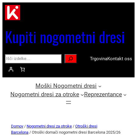
Kupiti nogometni dresi
Search
Trgovina
Kontakt oss
Moški Nogometni dresi
Nogometni dresi za otroke
Reprezentance
Domov
/
Nogometni dresi za otroke
/
Otroški dresi
Barcelona
/ Otroški domači nogometni dresi Barcelona 2025/26