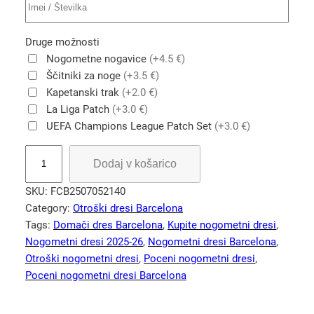
Druge možnosti
Nogometne nogavice
(+4.5 €)
Ščitniki za noge
(+3.5 €)
Kapetanski trak
(+2.0 €)
La Liga Patch
(+3.0 €)
UEFA Champions League Patch Set
(+3.0 €)
O
Dodaj v košarico
t
r
SKU:
FCB2507052140
o
Category:
Otroški dresi Barcelona
š
Tags:
Domači dres Barcelona
, 
Kupite nogometni dresi
, 
k
Nogometni dresi 2025-26
, 
Nogometni dresi Barcelona
, 
i
Otroški nogometni dresi
, 
Poceni nogometni dresi
, 
d
Poceni nogometni dresi Barcelona
o
m