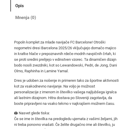
a
Opis
č
i
Mnenja (0)
n
o
g
Popoln komplet za mlade navijače FC Barcelone! Otroški
o
nogometni dresi Barcelona 2025/26 vključujejo domačo majico
m
in kratke hlače v prepoznavnih rdeče-modrih navpičnih črtah, ki
e
se proti sredini prelijejo v edinstven vzorec. Ta dinamičen dizajn
t
bodo nosili zvezdniki, kot so Lewandowski, Pedri, de Jong, Dani
Olmo, Raphinha in Lamine Yamal.
n
i
Dres je udoben za nošenje in primeren tako za športne aktivnosti
d
kot za vsakodnevno navijanje. Na voljo je možnost
personalizacije z imenom in številko vašega najljubšega igralca
r
ali lastnim dizajnom. Hitra dostava po Sloveniji zagotavlja, da
e
boste pripravljeni na vsako tekmo v najkrajšem možnem času.
s
i
🖨️ Nasvet glede tiska:
Če se ime in številka na predogledu ujemata z vašimi željami, jih
B
ni treba ponovno vnašati. Če želite drugačno ime ali številko, ju
a