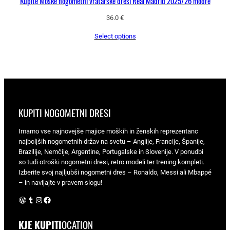
Kupite Moške nogometni vratarske dresi Real Madrid 2025/26 modre
36.0
€
Select options
KUPITI NOGOMETNI DRESI
Imamo vse najnovejše majice moških in ženskih reprezentanc
najboljših nogometnih držav na svetu – Anglije, Francije, Španije,
Brazilije, Nemčije, Argentine, Portugalske in Slovenije. V ponudbi
so tudi otroški nogometni dresi, retro modeli ter trening kompleti.
Izberite svoj najljubši nogometni dres – Ronaldo, Messi ali Mbappé
– in navijajte v pravem slogu!
WordPress
Tumblr
Instagram
Facebook
KJE KUPITI
OCATION