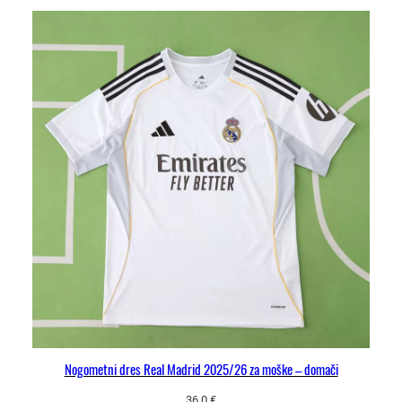
Nogometni dres Real Madrid 2025/26 za moške – domači
36.0
€