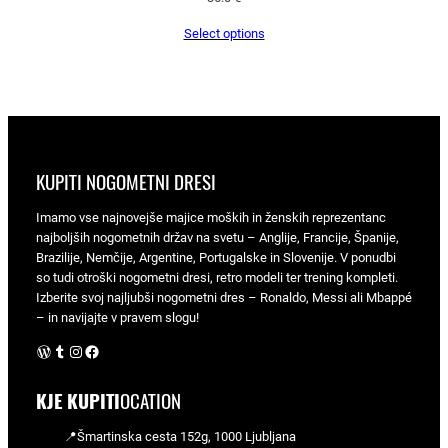
Select options
KUPITI NOGOMETNI DRESI
Imamo vse najnovejše majice moških in ženskih reprezentanc
najboljših nogometnih držav na svetu – Anglije, Francije, Španije,
Brazilije, Nemčije, Argentine, Portugalske in Slovenije. V ponudbi
so tudi otroški nogometni dresi, retro modeli ter trening kompleti.
Izberite svoj najljubši nogometni dres – Ronaldo, Messi ali Mbappé
– in navijajte v pravem slogu!
WordPress
Tumblr
Instagram
Facebook
KJE KUPITI
OCATION
📍Šmartinska cesta 152g, 1000 Ljubljana