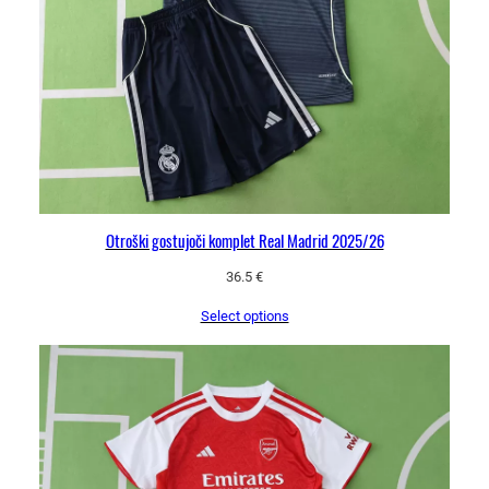
i
c
a
+
h
l
a
č
k
Otroški gostujoči komplet Real Madrid 2025/26
e
36.5
€
k
o
Select options
l
i
č
i
n
a