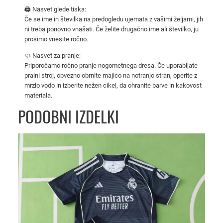
2
🖨️ Nasvet glede tiska:
0
Če se ime in številka na predogledu ujemata z vašimi željami, jih
ni treba ponovno vnašati. Če želite drugačno ime ali številko, ju
2
prosimo vnesite ročno.
5
/
🧼 Nasvet za pranje:
2
Priporočamo ročno pranje nogometnega dresa. Če uporabljate
pralni stroj, obvezno obrnite majico na notranjo stran, operite z
6
mrzlo vodo in izberite nežen cikel, da ohranite barve in kakovost
z
materiala.
a
PODOBNI IZDELKI
o
t
r
o
k
e
–
m
a
j