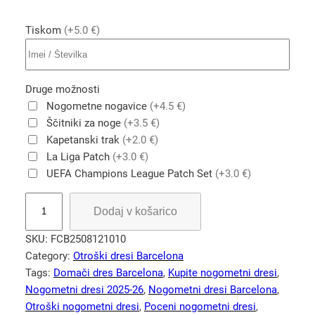
Tiskom
(+5.0 €)
Druge možnosti
Nogometne nogavice
(+4.5 €)
Ščitniki za noge
(+3.5 €)
Kapetanski trak
(+2.0 €)
La Liga Patch
(+3.0 €)
UEFA Champions League Patch Set
(+3.0 €)
G
Dodaj v košarico
a
v
SKU:
FCB2508121010
i
Category:
Otroški dresi Barcelona
6
Tags:
Domači dres Barcelona
, 
Kupite nogometni dresi
, 
F
Nogometni dresi 2025-26
, 
Nogometni dresi Barcelona
, 
C
Otroški nogometni dresi
, 
Poceni nogometni dresi
, 