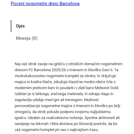
B
Poceni nogometni dresi Barcelona
a
r
c
Opis
e
l
Mnenja (0)
o
n
a
Naj vaš otrok zasije na igrišču z otroškim domačim nogometnim
d
dresom FC Barcelona 2025/26 z imenom in številko Gavi 6. Ta
o
visokokakovosten nogometni komplet za otroke, ki vključuje
m
majico in kratke hlače, združuje klasične modro-rdeče črte z
a
modernim prelivom barv in poudarki v zlati barvi Midwest Gold.
Izdelan je iz lahkega, zračnega materiala, ki odvaja vlago in
č
zagotavlja udobje med igro ali treningom. Možnost
i
personalizacije nogometne majice z imenom in številko po želji
d
omogoča, da otrok pokaže podporo svojemu najljubšemu
r
igralcu. Idealen za vsakodnevno nošenje, športne aktivnosti ali
e
navijanje na tekmah. Hitra dostava po Sloveniji poskrbi, da bo
vaš nogometni komplet pri vas v najkrajšem času.
s