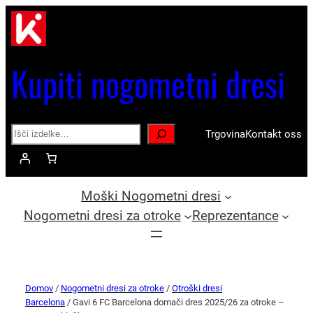
Kupiti nogometni dresi
Search
Trgovina
Kontakt oss
Moški Nogometni dresi
Nogometni dresi za otroke
Reprezentance
Domov
/
Nogometni dresi za otroke
/
Otroški dresi
Barcelona
/ Gavi 6 FC Barcelona domači dres 2025/26 za otroke –