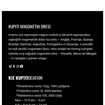
KUPITI NOGOMETNI DRESI
Imamo vse najnovejše majice moških in ženskih reprezentanc
najboljših nogometnih držav na svetu – Anglije, Francije, Španije,
Brazilije, Nemčije, Argentine, Portugalske in Slovenije. V ponudbi
so tudi otroški nogometni dresi, retro modeli ter trening kompleti.
Izberite svoj najljubši nogometni dres – Ronaldo, Messi ali Mbappé
– in navijajte v pravem slogu!
WordPress
Tumblr
Instagram
Facebook
KJE KUPITI
OCATION
📍Šmartinska cesta 152g, 1000 Ljubljana
📍Pobreška cesta 18, 2000 Maribor
📍Mariborska cesta 100, 3000 Celje
Mon – Fri 9 am – 9 pm
Sat – Sun 9 am – 13 pm