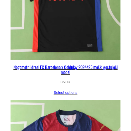
Nogometni dresi FC Barcelona x Coldplay 2024/25 moški gostujoči
model
36.0
€
Select options