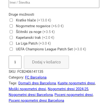
Druge možnosti
Kratke hlače
(+13.0 €)
Nogometne nogavice
(+6.0 €)
Ščitniki za noge
(+3.5 €)
Kapetanski trak
(+2.0 €)
La Liga Patch
(+3.0 €)
UEFA Champions League Patch Set
(+3.0 €)
B
Dodaj v košarico
a
r
SKU:
FCB2406141135
c
Category:
FC Barcelona
e
Tags:
Domači dres Barcelona
, 
Kupite nogometni dresi
, 
l
Moški nogometni dresi
, 
Nogometni dresi 2024-25
, 
o
Nogometni dresi Barcelona
, 
Poceni nogometni dresi
, 
n
Poceni nogometni dresi Barcelona
a