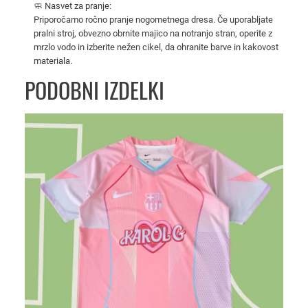
🧼 Nasvet za pranje:
i
Priporočamo ročno pranje nogometnega dresa. Če uporabljate
2
pralni stroj, obvezno obrnite majico na notranjo stran, operite z
0
mrzlo vodo in izberite nežen cikel, da ohranite barve in kakovost
2
materiala.
4
PODOBNI IZDELKI
/
2
5
k
o
l
i
č
i
n
a