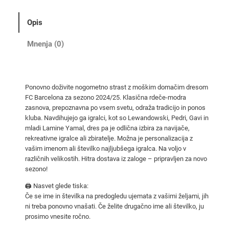
N
o
Opis
g
o
Mnenja (0)
m
e
t
Ponovno doživite nogometno strast z moškim domačim dresom
n
FC Barcelona za sezono 2024/25. Klasična rdeče-modra
i
zasnova, prepoznavna po vsem svetu, odraža tradicijo in ponos
D
kluba. Navdihujejo ga igralci, kot so Lewandowski, Pedri, Gavi in
r
mladi Lamine Yamal, dres pa je odlična izbira za navijače,
rekreativne igralce ali zbiratelje. Možna je personalizacija z
e
vašim imenom ali številko najljubšega igralca. Na voljo v
s
različnih velikostih. Hitra dostava iz zaloge – pripravljen za novo
i
sezono!
D
🖨️ Nasvet glede tiska:
o
Če se ime in številka na predogledu ujemata z vašimi željami, jih
m
ni treba ponovno vnašati. Če želite drugačno ime ali številko, ju
a
prosimo vnesite ročno.
č