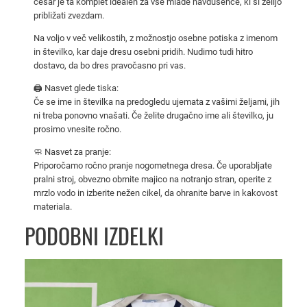
česar je ta komplet idealen za vse mlade navdušence, ki si želijo
a
približati zvezdam.
r
Na voljo v več velikostih, z možnostjo osebne potiska z imenom
c
in številko, kar daje dresu osebni pridih. Nudimo tudi hitro
e
dostavo, da bo dres pravočasno pri vas.
l
🖨️ Nasvet glede tiska:
o
Če se ime in številka na predogledu ujemata z vašimi željami, jih
n
ni treba ponovno vnašati. Če želite drugačno ime ali številko, ju
a
prosimo vnesite ročno.
2
🧼 Nasvet za pranje:
0
Priporočamo ročno pranje nogometnega dresa. Če uporabljate
1
pralni stroj, obvezno obrnite majico na notranjo stran, operite z
3
mrzlo vodo in izberite nežen cikel, da ohranite barve in kakovost
/
materiala.
1
PODOBNI IZDELKI
4
z
a
o
t