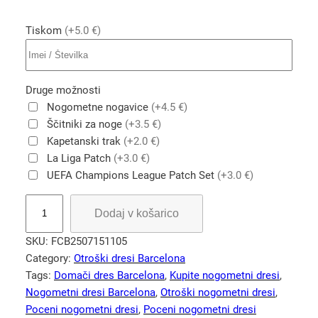
Tiskom
(+5.0 €)
Druge možnosti
Nogometne nogavice
(+4.5 €)
Ščitniki za noge
(+3.5 €)
Kapetanski trak
(+2.0 €)
La Liga Patch
(+3.0 €)
UEFA Champions League Patch Set
(+3.0 €)
R
Dodaj v košarico
e
t
SKU:
FCB2507151105
r
Category:
Otroški dresi Barcelona
o
Tags:
Domači dres Barcelona
, 
Kupite nogometni dresi
, 
d
Nogometni dresi Barcelona
, 
Otroški nogometni dresi
, 
o
Poceni nogometni dresi
, 
Poceni nogometni dresi