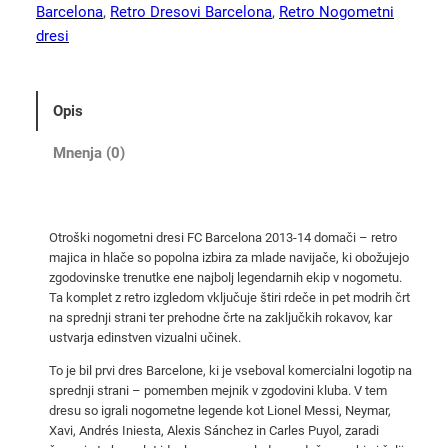
m
Barcelona
, 
Retro Dresovi Barcelona
, 
Retro Nogometni
a
dresi
č
i
n
Opis
o
g
Mnenja (0)
o
m
e
Otroški nogometni dresi FC Barcelona 2013-14 domači – retro
t
majica in hlače so popolna izbira za mlade navijače, ki obožujejo
n
zgodovinske trenutke ene najbolj legendarnih ekip v nogometu.
i
Ta komplet z retro izgledom vključuje štiri rdeče in pet modrih črt
d
na sprednji strani ter prehodne črte na zaključkih rokavov, kar
ustvarja edinstven vizualni učinek.
r
e
To je bil prvi dres Barcelone, ki je vseboval komercialni logotip na
s
sprednji strani – pomemben mejnik v zgodovini kluba. V tem
dresu so igrali nogometne legende kot Lionel Messi, Neymar,
i
Xavi, Andrés Iniesta, Alexis Sánchez in Carles Puyol, zaradi
B