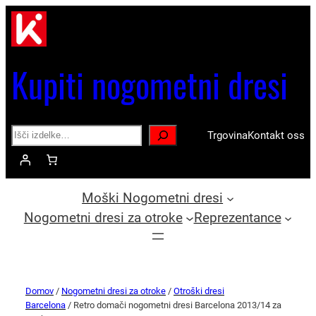
Kupiti nogometni dresi
Search
Trgovina
Kontakt oss
Moški Nogometni dresi
Nogometni dresi za otroke
Reprezentance
Domov
/
Nogometni dresi za otroke
/
Otroški dresi
Barcelona
/ Retro domači nogometni dresi Barcelona 2013/14 za