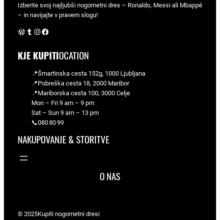
Izberite svoj najljubši nogometni dres – Ronaldo, Messi ali Mbappé
– in navijajte v pravem slogu!
WordPress
Tumblr
Instagram
Facebook
KJE KUPITI
OCATION
📍Šmartinska cesta 152g, 1000 Ljubljana
📍Pobreška cesta 18, 2000 Maribor
📍Mariborska cesta 100, 3000 Celje
Mon – Fri 9 am – 9 pm
Sat – Sun 9 am – 13 pm
📞080 80 99
NAKUPOVANJE & STORITVE
O NAS
© 2025
Kupiti nogometni dresi