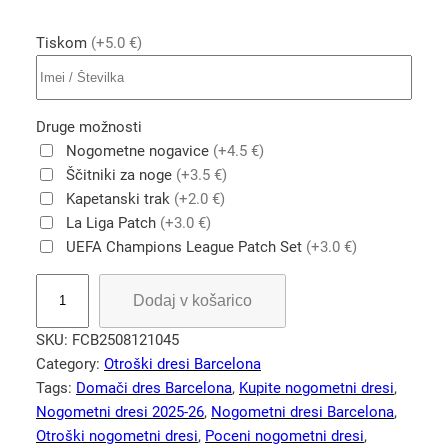
Tiskom
(+5.0 €)
Druge možnosti
Nogometne nogavice
(+4.5 €)
Ščitniki za noge
(+3.5 €)
Kapetanski trak
(+2.0 €)
La Liga Patch
(+3.0 €)
UEFA Champions League Patch Set
(+3.0 €)
M
Dodaj v košarico
E
S
SKU:
FCB2508121045
S
Category:
Otroški dresi Barcelona
I
Tags:
Domači dres Barcelona
, 
Kupite nogometni dresi
, 
1
Nogometni dresi 2025-26
, 
Nogometni dresi Barcelona
, 
0
Otroški nogometni dresi
, 
Poceni nogometni dresi
, 