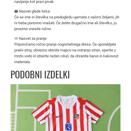
navijanje kot pravi prvak.
o
m
🖨️ Nasvet glede tiska:
Če se ime in številka na predogledu ujemata z vašimi željami, jih
a
ni treba ponovno vnašati. Če želite drugačno ime ali številko, ju
č
prosimo vnesite ročno.
i
n
🧼 Nasvet za pranje:
Priporočamo ročno pranje nogometnega dresa. Če uporabljate
o
pralni stroj, obvezno obrnite majico na notranjo stran, operite z
g
mrzlo vodo in izberite nežen cikel, da ohranite barve in kakovost
o
materiala.
m
PODOBNI IZDELKI
e
t
n
i
k
o
m
p
l