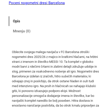
F
Poceni nogometni dresi Barcelona
C
B
a
Opis
r
c
Mnenja (0)
e
l
o
Oblecite svojega malega navijača v FC Barcelona otroški
n
nogometni dres 2025/26 z majico in kratkimi hlačami, na hrbtni
a
strani z imenom in številko MESSI 10. Ta komplet v globoko
o
modri barvi z rdečimi črtami in zlatimi detajli združuje udobje in
t
slog, primeren za vsakodnevno nošenje ali igro. Nogometni dres
Barcelona je izdelan iz zračnih, hitro sušečih materialov, ki
r
odvajajo znoj in poskrbijo, da otrok ostane hladen in suh tudi
o
med intenzivno igro. Na prsih in hlačnicah se nahajajo klubski
š
grbi, ki ponosno izkazujejo podporo ekipi. Možnost
k
personalizacije omogoča dodajanje imena in številke, kar bo
i
navijaški komplet naredilo še bolj poseben. Hitra dostava in
enostavno naročanje poskrbita, da bo otrok kmalu pripravljen za
d