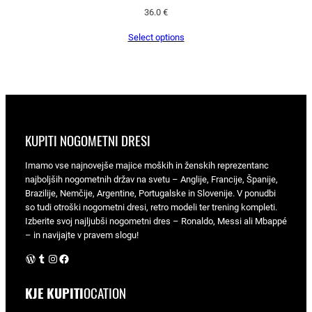
36.0
€
Select options
KUPITI NOGOMETNI DRESI
Imamo vse najnovejše majice moških in ženskih reprezentanc
najboljših nogometnih držav na svetu – Anglije, Francije, Španije,
Brazilije, Nemčije, Argentine, Portugalske in Slovenije. V ponudbi
so tudi otroški nogometni dresi, retro modeli ter trening kompleti.
Izberite svoj najljubši nogometni dres – Ronaldo, Messi ali Mbappé
– in navijajte v pravem slogu!
WordPress
Tumblr
Instagram
Facebook
KJE KUPITI
OCATION