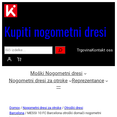
Kupiti nogometni dresi
Search
Trgovina
Kontakt oss
Moški Nogometni dresi
Nogometni dresi za otroke
Reprezentance
Domov
/
Nogometni dresi za otroke
/
Otroški dresi
Barcelona
/ MESSI 10 FC Barcelona otroški domači nogometni