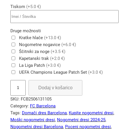
Tiskom
(+5.0 €)
Druge možnosti
Kratke hlače
(+13.0 €)
Nogometne nogavice
(+6.0 €)
Ščitniki za noge
(+3.5 €)
Kapetanski trak
(+2.0 €)
La Liga Patch
(+3.0 €)
UEFA Champions League Patch Set
(+3.0 €)
N
Dodaj v košarico
o
g
SKU:
FCB2506131105
o
Category:
FC Barcelona
m
Tags:
Domači dres Barcelona
, 
Kupite nogometni dresi
, 
e
Moški nogometni dresi
, 
Nogometni dresi 2024-25
, 
t
Nogometni dresi Barcelona
, 
Poceni nogometni dresi
, 