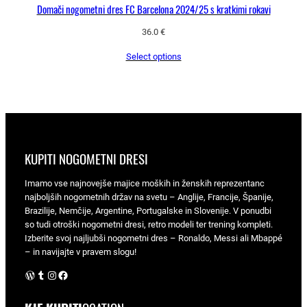
Domači nogometni dres FC Barcelona 2024/25 s kratkimi rokavi
36.0
€
Select options
KUPITI NOGOMETNI DRESI
Imamo vse najnovejše majice moških in ženskih reprezentanc
najboljših nogometnih držav na svetu – Anglije, Francije, Španije,
Brazilije, Nemčije, Argentine, Portugalske in Slovenije. V ponudbi
so tudi otroški nogometni dresi, retro modeli ter trening kompleti.
Izberite svoj najljubši nogometni dres – Ronaldo, Messi ali Mbappé
– in navijajte v pravem slogu!
WordPress
Tumblr
Instagram
Facebook