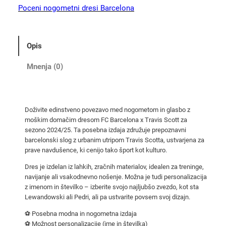
n
Poceni nogometni dresi Barcelona
i
d
r
Opis
e
s
Mnenja (0)
i
F
C
Doživite edinstveno povezavo med nogometom in glasbo z
B
moškim domačim dresom FC Barcelona x Travis Scott za
a
sezono 2024/25. Ta posebna izdaja združuje prepoznavni
r
barcelonski slog z urbanim utripom Travis Scotta, ustvarjena za
c
prave navdušence, ki cenijo tako šport kot kulturo.
e
Dres je izdelan iz lahkih, zračnih materialov, idealen za treninge,
l
navijanje ali vsakodnevno nošenje. Možna je tudi personalizacija
o
z imenom in številko – izberite svojo najljubšo zvezdo, kot sta
Lewandowski ali Pedri, ali pa ustvarite povsem svoj dizajn.
n
a
⚽ Posebna modna in nogometna izdaja
x
⚽ Možnost personalizacije (ime in številka)