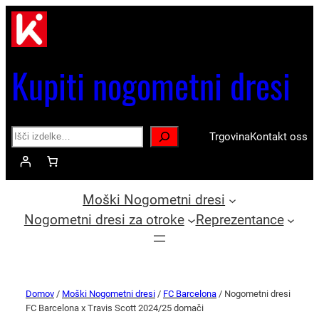
Kupiti nogometni dresi
Search
Trgovina
Kontakt oss
Moški Nogometni dresi
Nogometni dresi za otroke
Reprezentance
Domov
/
Moški Nogometni dresi
/
FC Barcelona
/ Nogometni dresi
FC Barcelona x Travis Scott 2024/25 domači