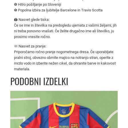
T
⚽ Hitro pošiljanje po Sloveniji
⚽ Popolna izbira za ljubitelje Barcelone in Travis Scotta
r
a
🖨️ Nasvet glede tiska:
v
Če se ime in številka na predogledu ujemata z vašimi željami, jih
ni treba ponovno vnašati. Če želite drugačno ime ali številko, ju
i
prosimo vnesite ročno.
s
S
🧼 Nasvet za pranje:
Priporočamo ročno pranje nogometnega dresa. Če uporabljate
c
pralni stroj, obvezno obrnite majico na notranjo stran, operite z
o
mrzlo vodo in izberite nežen cikel, da ohranite barve in kakovost
t
materiala.
t
PODOBNI IZDELKI
2
0
2
4
/
2
5