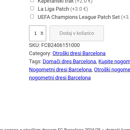
Kapetanski trak
(+2.0 €)
La Liga Patch
(+3.0 €)
UEFA Champions League Patch Set
(+3.
O
Dodaj v košarico
t
SKU:
FCB2406151000
r
Category:
Otroški dresi Barcelona
o
Tags:
Domači dres Barcelona
, 
Kupite nogome
š
Nogometni dresi Barcelona
, 
Otroški nogomet
k
nogometni dresi Barcelona
i
d
r
e
s
F
C
o sezono z otroškim dresom FC Barcelona 2024/25 – domači komple