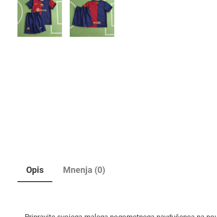
Opis
Mnenja (0)
Pripravite svojega malega nogometnega navdušenca na nov