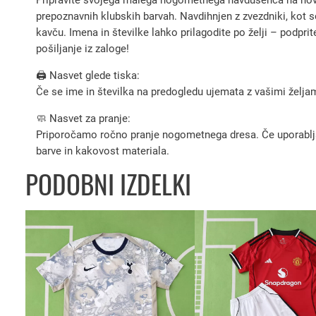
prepoznavnih klubskih barvah. Navdihnjen z zvezdniki, kot so
kavču. Imena in številke lahko prilagodite po želji – podprit
pošiljanje iz zaloge!
🖨️ Nasvet glede tiska:
Če se ime in številka na predogledu ujemata z vašimi željami
🧼 Nasvet za pranje:
Priporočamo ročno pranje nogometnega dresa. Če uporabljate 
barve in kakovost materiala.
PODOBNI IZDELKI