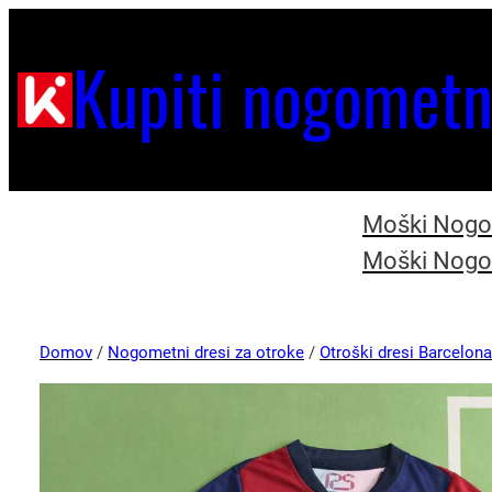
Kupiti nogometn
Moški Nogom
Moški Nogom
Domov
/
Nogometni dresi za otroke
/
Otroški dresi Barcelona