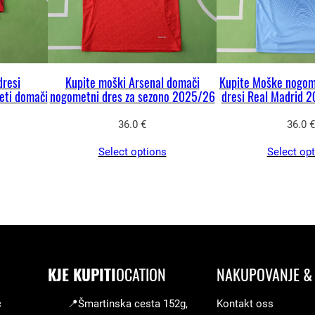
d
o
m
a
dresi
Kupite moški Arsenal domači
Kupite Moške nogom
č
eti domači
nogometni dres za sezono 2025/26
dresi Real Madrid 
i
36.0
€
36.0
€
k
o
Select options
Select op
m
p
l
e
t
k
KJE KUPITI
OCATION
NAKUPOVANJE & 
o
c
📍Šmartinska cesta 152g,
Kontakt oss
l