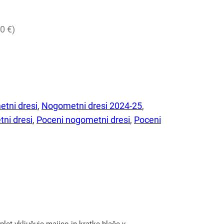
0 €)
tni dresi
, 
Nogometni dresi 2024-25
, 
ni dresi
, 
Poceni nogometni dresi
, 
Poceni
t vključuje majico in kratke hlače v