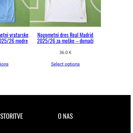
etni vratarske
Nogometni dres Real Madrid
2025/26 modre
2025/26 za moške – domači
36.0
€
tions
Select options
STORITVE
O NAS