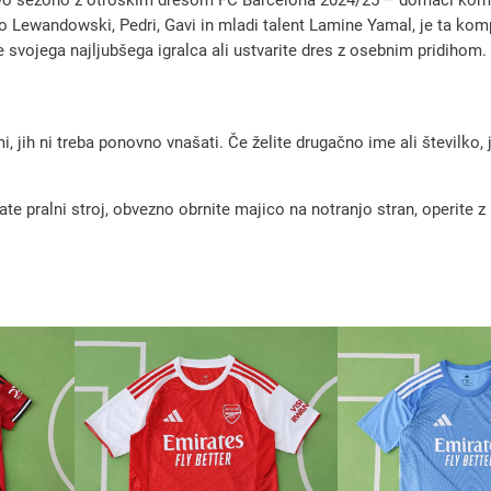
B
 Lewandowski, Pedri, Gavi in mladi talent Lamine Yamal, je ta komple
a
e svojega najljubšega igralca ali ustvarite dres z osebnim pridihom. 
r
c
e
, jih ni treba ponovno vnašati. Če želite drugačno ime ali številko,
l
o
pralni stroj, obvezno obrnite majico na notranjo stran, operite z m
n
a
2
0
2
4
/
2
5