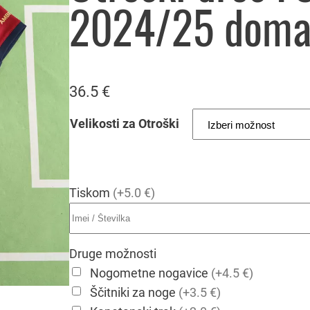
2024/25 doma
36.5
€
Velikosti za Otroški
Tiskom
(+5.0 €)
Druge možnosti
Nogometne nogavice
(+4.5 €)
Ščitniki za noge
(+3.5 €)