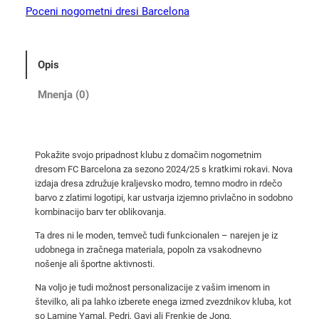
o
Poceni nogometni dresi Barcelona
g
o
m
Opis
e
t
Mnenja (0)
n
i
d
Pokažite svojo pripadnost klubu z domačim nogometnim
r
dresom FC Barcelona za sezono 2024/25 s kratkimi rokavi. Nova
e
izdaja dresa združuje kraljevsko modro, temno modro in rdečo
s
barvo z zlatimi logotipi, kar ustvarja izjemno privlačno in sodobno
F
kombinacijo barv ter oblikovanja.
C
Ta dres ni le moden, temveč tudi funkcionalen – narejen je iz
B
udobnega in zračnega materiala, popoln za vsakodnevno
a
nošenje ali športne aktivnosti.
r
Na voljo je tudi možnost personalizacije z vašim imenom in
c
številko, ali pa lahko izberete enega izmed zvezdnikov kluba, kot
e
so Lamine Yamal, Pedri, Gavi ali Frenkie de Jong.