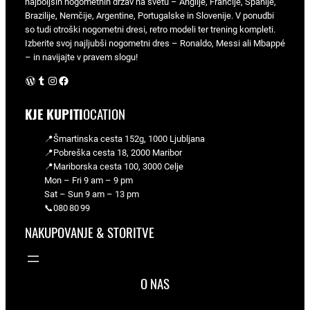
najboljših nogometnih držav na svetu – Anglije, Francije, Španije,
Brazilije, Nemčije, Argentine, Portugalske in Slovenije. V ponudbi
so tudi otroški nogometni dresi, retro modeli ter trening kompleti.
Izberite svoj najljubši nogometni dres – Ronaldo, Messi ali Mbappé
– in navijajte v pravem slogu!
WordPress
Tumblr
Instagram
Facebook
KJE KUPITI
OCATION
📍Šmartinska cesta 152g, 1000 Ljubljana
📍Pobreška cesta 18, 2000 Maribor
📍Mariborska cesta 100, 3000 Celje
Mon – Fri 9 am – 9 pm
Sat – Sun 9 am – 13 pm
📞080 80 99
NAKUPOVANJE & STORITVE
O NAS