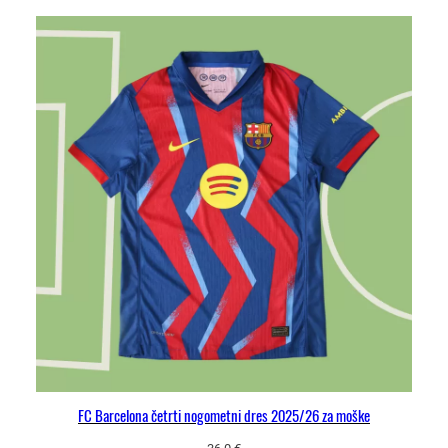
m
i
r
o
k
a
v
i
k
o
l
i
č
i
n
a
FC Barcelona četrti nogometni dres 2025/26 za moške