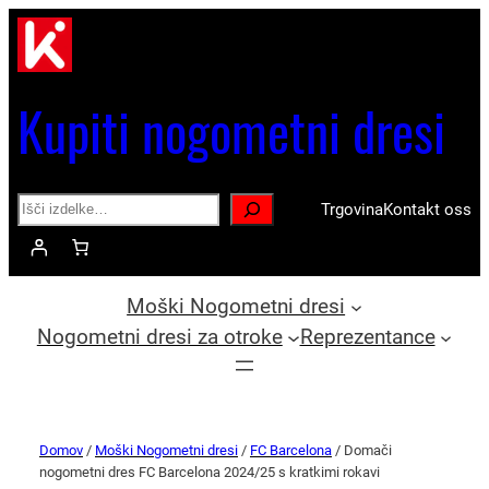
Kupiti nogometni dresi
Search
Trgovina
Kontakt oss
Moški Nogometni dresi
Nogometni dresi za otroke
Reprezentance
Domov
/
Moški Nogometni dresi
/
FC Barcelona
/ Domači
nogometni dres FC Barcelona 2024/25 s kratkimi rokavi