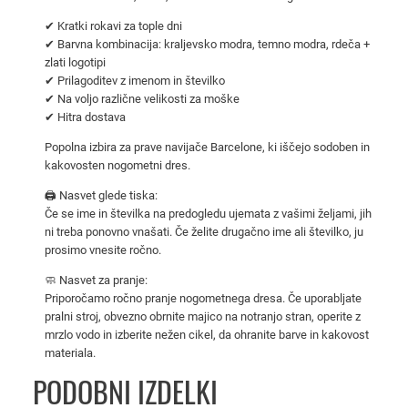
l
✔ Kratki rokavi za tople dni
o
✔ Barvna kombinacija: kraljevsko modra, temno modra, rdeča +
n
zlati logotipi
a
✔ Prilagoditev z imenom in številko
✔ Na voljo različne velikosti za moške
2
✔ Hitra dostava
0
2
Popolna izbira za prave navijače Barcelone, ki iščejo sodoben in
kakovosten nogometni dres.
4
/
🖨️ Nasvet glede tiska:
2
Če se ime in številka na predogledu ujemata z vašimi željami, jih
ni treba ponovno vnašati. Če želite drugačno ime ali številko, ju
5
prosimo vnesite ročno.
s
k
🧼 Nasvet za pranje:
Priporočamo ročno pranje nogometnega dresa. Če uporabljate
r
pralni stroj, obvezno obrnite majico na notranjo stran, operite z
a
mrzlo vodo in izberite nežen cikel, da ohranite barve in kakovost
t
materiala.
k
PODOBNI IZDELKI
i