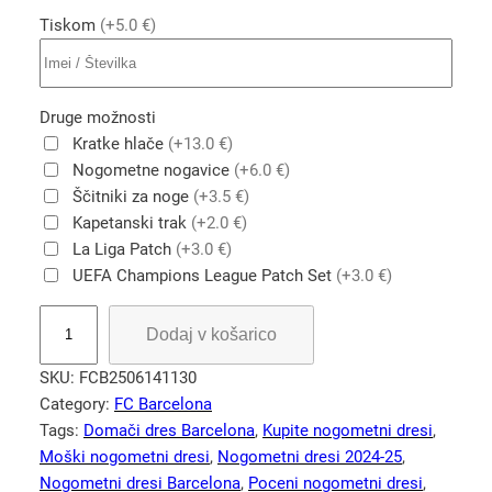
Tiskom
(+5.0 €)
Druge možnosti
Kratke hlače
(+13.0 €)
Nogometne nogavice
(+6.0 €)
Ščitniki za noge
(+3.5 €)
Kapetanski trak
(+2.0 €)
La Liga Patch
(+3.0 €)
UEFA Champions League Patch Set
(+3.0 €)
D
Dodaj v košarico
o
m
SKU:
FCB2506141130
a
Category:
FC Barcelona
č
Tags:
Domači dres Barcelona
, 
Kupite nogometni dresi
, 
i
Moški nogometni dresi
, 
Nogometni dresi 2024-25
, 
n
Nogometni dresi Barcelona
, 
Poceni nogometni dresi
, 