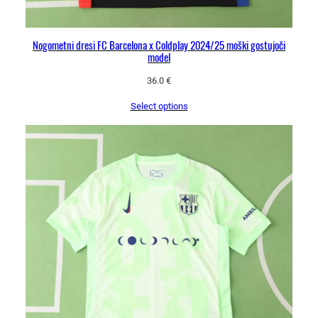
Nogometni dresi FC Barcelona x Coldplay 2024/25 moški gostujoči
model
36.0
€
Select options