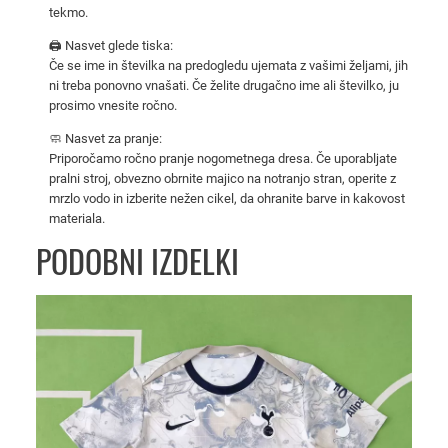
t
tekmo.
u
🖨️ Nasvet glede tiska:
j
Če se ime in številka na predogledu ujemata z vašimi željami, jih
o
ni treba ponovno vnašati. Če želite drugačno ime ali številko, ju
prosimo vnesite ročno.
č
i
🧼 Nasvet za pranje:
n
Priporočamo ročno pranje nogometnega dresa. Če uporabljate
o
pralni stroj, obvezno obrnite majico na notranjo stran, operite z
mrzlo vodo in izberite nežen cikel, da ohranite barve in kakovost
g
materiala.
o
PODOBNI IZDELKI
m
e
t
n
i
d
r
e
s