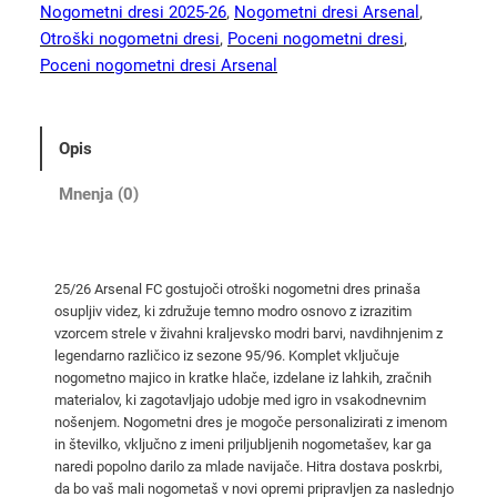
a
Nogometni dresi 2025-26
, 
Nogometni dresi Arsenal
, 
l
Otroški nogometni dresi
, 
Poceni nogometni dresi
, 
F
Poceni nogometni dresi Arsenal
C
2
5
Opis
/
2
Mnenja (0)
6
o
t
25/26 Arsenal FC gostujoči otroški nogometni dres prinaša
r
osupljiv videz, ki združuje temno modro osnovo z izrazitim
o
vzorcem strele v živahni kraljevsko modri barvi, navdihnjenim z
š
legendarno različico iz sezone 95/96. Komplet vključuje
k
nogometno majico in kratke hlače, izdelane iz lahkih, zračnih
materialov, ki zagotavljajo udobje med igro in vsakodnevnim
i
nošenjem. Nogometni dres je mogoče personalizirati z imenom
g
in številko, vključno z imeni priljubljenih nogometašev, kar ga
o
naredi popolno darilo za mlade navijače. Hitra dostava poskrbi,
s
da bo vaš mali nogometaš v novi opremi pripravljen za naslednjo