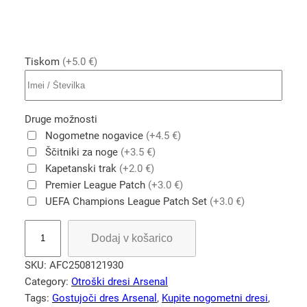
Tiskom
(+5.0 €)
Druge možnosti
Nogometne nogavice
(+4.5 €)
Ščitniki za noge
(+3.5 €)
Kapetanski trak
(+2.0 €)
Premier League Patch
(+3.0 €)
UEFA Champions League Patch Set
(+3.0 €)
A
Dodaj v košarico
r
s
SKU:
AFC2508121930
e
Category:
Otroški dresi Arsenal
n
Tags:
Gostujoči dres Arsenal
, 
Kupite nogometni dresi
, 