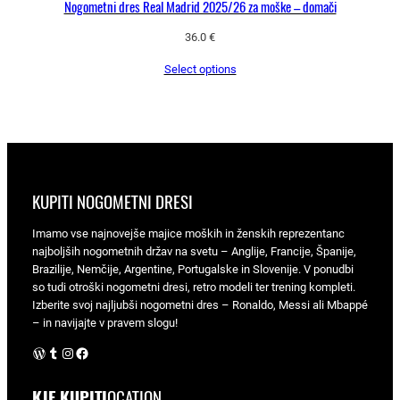
Nogometni dres Real Madrid 2025/26 za moške – domači
36.0
€
Select options
KUPITI NOGOMETNI DRESI
Imamo vse najnovejše majice moških in ženskih reprezentanc
najboljših nogometnih držav na svetu – Anglije, Francije, Španije,
Brazilije, Nemčije, Argentine, Portugalske in Slovenije. V ponudbi
so tudi otroški nogometni dresi, retro modeli ter trening kompleti.
Izberite svoj najljubši nogometni dres – Ronaldo, Messi ali Mbappé
– in navijajte v pravem slogu!
WordPress
Tumblr
Instagram
Facebook
KJE KUPITI
OCATION