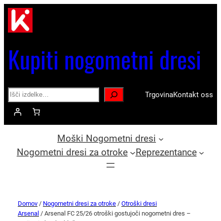
Kupiti nogometni dresi
Search
Trgovina
Kontakt oss
Moški Nogometni dresi
Nogometni dresi za otroke
Reprezentance
Domov
/
Nogometni dresi za otroke
/
Otroški dresi
Arsenal
/ Arsenal FC 25/26 otroški gostujoči nogometni dres –