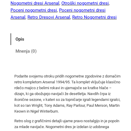
i
Nogometni dresi Arsenal
, 
Otroški nogometni dresi
, 
r
Poceni nogometni dresi
, 
Poceni nogometni dresi
e
Arsenal
, 
Retro Dresovi Arsenal
, 
Retro Nogometni dresi
t
r
o
Opis
n
o
Mnenja (0)
g
o
m
Podarite svojemu otroku pridih nogometne zgodovine z domačim
e
retro kompletom Arsenal 1994/95. Ta komplet vključuje klasično
t
rdečo majico z belimi rokavi in ujemajoče se kratke hlače –
n
dizajn, ki ga obožujejo navijači že desetletja. Navdih črpa iz
i
ikonične sezone, v kateri so za topničarje igrali legendarni igralci,
kot so Ian Wright, Tony Adams, Ray Parlour, Paul Merson, Martin
d
Keown in Nigel Winterburn.
r
e
Retro slog z grafičnimi detajli ujame pravo nostalgijo in je popoln
za mlade navijače. Nogometni dres je izdelan iz udobnega
s