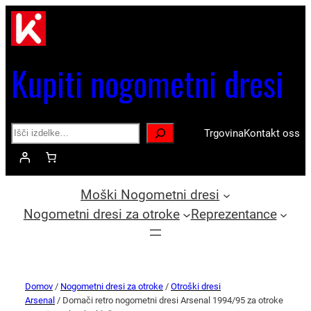
Kupiti nogometni dresi
Search
Trgovina
Kontakt oss
Moški Nogometni dresi
Nogometni dresi za otroke
Reprezentance
Domov
/
Nogometni dresi za otroke
/
Otroški dresi
Arsenal
/ Domači retro nogometni dresi Arsenal 1994/95 za otroke