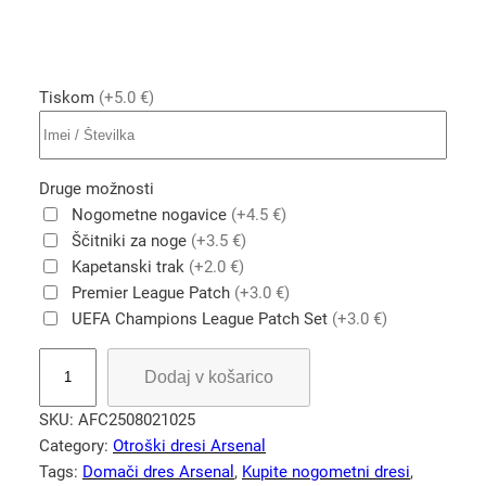
Tiskom
(+5.0 €)
Druge možnosti
Nogometne nogavice
(+4.5 €)
Ščitniki za noge
(+3.5 €)
Kapetanski trak
(+2.0 €)
Premier League Patch
(+3.0 €)
UEFA Champions League Patch Set
(+3.0 €)
D
Dodaj v košarico
o
m
SKU:
AFC2508021025
a
Category:
Otroški dresi Arsenal
č
Tags:
Domači dres Arsenal
, 
Kupite nogometni dresi
, 