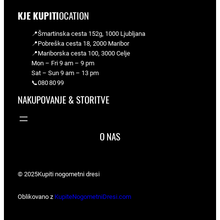
KJE KUPITI
OCATION
📍Šmartinska cesta 152g, 1000 Ljubljana
📍Pobreška cesta 18, 2000 Maribor
📍Mariborska cesta 100, 3000 Celje
Mon – Fri 9 am – 9 pm
Sat – Sun 9 am – 13 pm
📞080 80 99
NAKUPOVANJE & STORITVE
O NAS
© 2025
Kupiti nogometni dresi
Oblikovano z
KupiteNogometniDresi.com