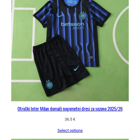
h
l
a
č
e
k
o
l
i
č
i
n
a
Otroški Inter Milan domači nogometni dresi za sezono 2025/26
36.5
€
Select options