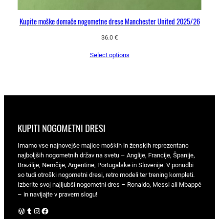
Kupite moške domače nogometne drese Manchester United 2025/26
36.0
€
Select options
KUPITI NOGOMETNI DRESI
Imamo vse najnovejše majice moških in ženskih reprezentanc
najboljših nogometnih držav na svetu – Anglije, Francije, Španije,
Brazilije, Nemčije, Argentine, Portugalske in Slovenije. V ponudbi
so tudi otroški nogometni dresi, retro modeli ter trening kompleti.
Izberite svoj najljubši nogometni dres – Ronaldo, Messi ali Mbappé
– in navijajte v pravem slogu!
WordPress
Tumblr
Instagram
Facebook