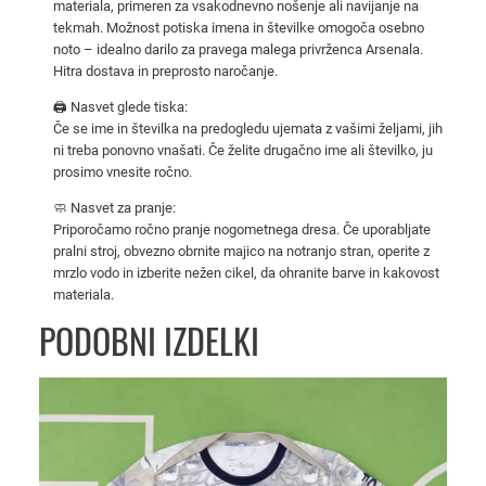
materiala, primeren za vsakodnevno nošenje ali navijanje na
i
tekmah. Možnost potiska imena in številke omogoča osebno
A
noto – idealno darilo za pravega malega privrženca Arsenala.
r
Hitra dostava in preprosto naročanje.
s
🖨️ Nasvet glede tiska:
e
Če se ime in številka na predogledu ujemata z vašimi željami, jih
n
ni treba ponovno vnašati. Če želite drugačno ime ali številko, ju
a
prosimo vnesite ročno.
l
🧼 Nasvet za pranje:
1
Priporočamo ročno pranje nogometnega dresa. Če uporabljate
9
pralni stroj, obvezno obrnite majico na notranjo stran, operite z
9
mrzlo vodo in izberite nežen cikel, da ohranite barve in kakovost
materiala.
4
/
PODOBNI IZDELKI
9
5
z
a
o
t