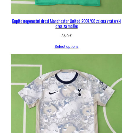
Kupite nogometni dresi Manchester United 2007/08 zelena vratarski
dres za moške
36.0
€
Select options