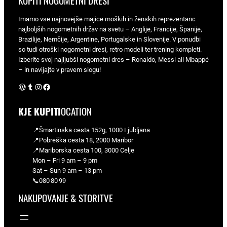
KUPITI NOGOMETNI DRESI
Imamo vse najnovejše majice moških in ženskih reprezentanc
najboljših nogometnih držav na svetu – Anglije, Francije, Španije,
Brazilije, Nemčije, Argentine, Portugalske in Slovenije. V ponudbi
so tudi otroški nogometni dresi, retro modeli ter trening kompleti.
Izberite svoj najljubši nogometni dres – Ronaldo, Messi ali Mbappé
– in navijajte v pravem slogu!
WordPress
Tumblr
Instagram
Facebook
KJE KUPITI
OCATION
📍Šmartinska cesta 152g, 1000 Ljubljana
📍Pobreška cesta 18, 2000 Maribor
📍Mariborska cesta 100, 3000 Celje
Mon – Fri 9 am – 9 pm
Sat – Sun 9 am – 13 pm
📞080 80 99
NAKUPOVANJE & STORITVE