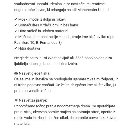
vsakodnevni uporabi. Idealna je za navijače, rekreativne
M
nogometaše in vse, ki prisegajo na stil Manchester Uniteda.
a
n
✔ Moški model z dolgimi rokavi
c
✔ Domači dres v rdeči, črni in beli barvi
✔ Hitro sušeč in udoben material
h
✔ Možnost personalizacije – dodaj svoje ime ali številko (npr.
e
Rashford 10, B. Fernandes 8)
s
✔ Hitra dostava
t
Ne glede na to, ali si zvest navijač ali iščeš popolno darilo za
e
ljubitelja kluba, je ta dres odlična izbira.
r
🖨️ Nasvet glede tiska:
U
Če se ime in številka na predogledu ujemata z vašimi željami, jih
n
ni treba ponovno vnašati. Če želite drugačno ime ali številko, ju
i
prosimo vnesite ročno.
t
🧼 Nasvet za pranje:
e
Priporočamo ročno pranje nogometnega dresa. Če uporabljate
d
pralni stroj, obvezno obrnite majico na notranjo stran, operite z
2
mrzlo vodo in izberite nežen cikel, da ohranite barve in kakovost
0
materiala.
2