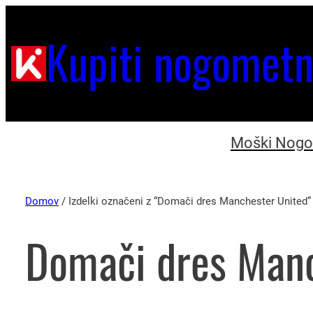
Kupiti nogometn
Moški Nogom
Domov
/ Izdelki označeni z “Domači dres Manchester United”
Domači dres Manc