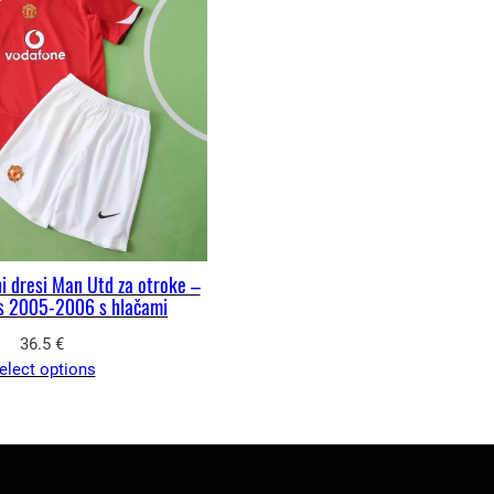
 dresi Man Utd za otroke –
s 2005-2006 s hlačami
36.5
€
elect options