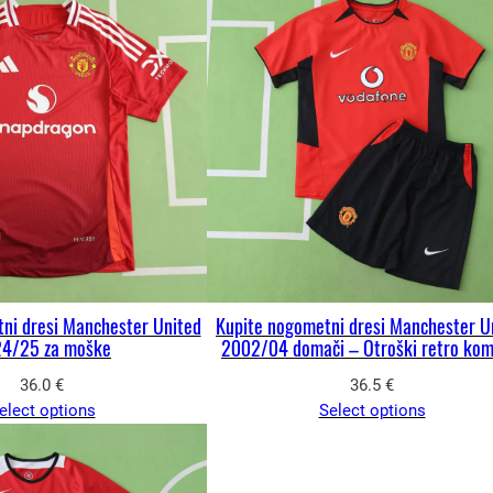
ni dresi Manchester United
Kupite nogometni dresi Manchester U
4/25 za moške
2002/04 domači – Otroški retro kom
36.0
€
36.5
€
elect options
Select options