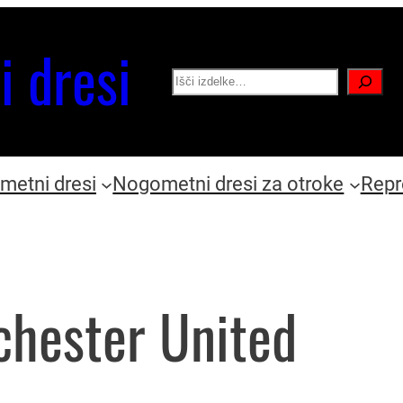
i dresi
Search
etni dresi
Nogometni dresi za otroke
Repr
hester United