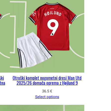
ški
Otroški komplet nogometni dresi Man Utd
tna
2025/26 domača oprema z Højlund 9
36.5
€
Select options