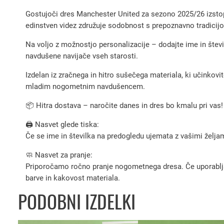
Gostujoči dres Manchester United za sezono 2025/26 izstopa
edinstven videz združuje sodobnost s prepoznavno tradicijo 
Na voljo z možnostjo personalizacije – dodajte ime in številk
navdušene navijače vseh starosti.
Izdelan iz zračnega in hitro sušečega materiala, ki učinkovi
mladim nogometnim navdušencem.
📦 Hitra dostava – naročite danes in dres bo kmalu pri vas!
🖨️ Nasvet glede tiska:
Če se ime in številka na predogledu ujemata z vašimi željami
🧼 Nasvet za pranje:
Priporočamo ročno pranje nogometnega dresa. Če uporabljate 
barve in kakovost materiala.
PODOBNI IZDELKI