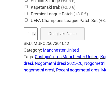
Ščitniki za noge
(+3.5 €)
Kapetanski trak
(+2.0 €)
Premier League Patch
(+3.0 €)
UEFA Champions League Patch Set
(+3.
G
Dodaj v košarico
o
SKU:
MUFC2507301042
s
Category:
Manchester United
t
Tags:
Gostujoči dres Manchester United
, 
Ku
u
dresi
, 
Nogometni dresi 2025-26
, 
Nogometni 
j
nogometni dresi
, 
Poceni nogometni dresi M
o
č
i
n
o
g