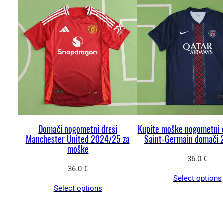
Domači nogometni dresi
Kupite moške nogometni d
Manchester United 2024/25 za
Saint-Germain domači
moške
36.0
€
36.0
€
Select options
Select options