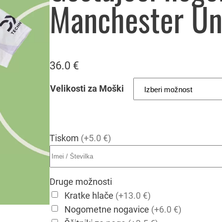
Manchester Un
36.0
€
Velikosti za Moški
Tiskom
(+5.0 €)
Druge možnosti
Kratke hlače
(+13.0 €)
Nogometne nogavice
(+6.0 €)