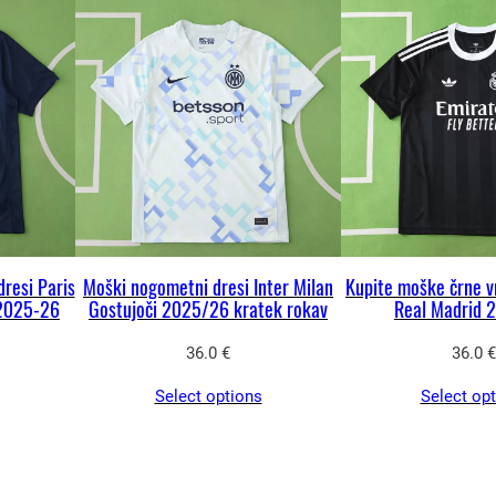
s
t
e
r
U
n
i
t
e
resi Paris
Moški nogometni dresi Inter Milan
Kupite moške črne v
d
 2025-26
Gostujoči 2025/26 kratek rokav
Real Madrid 
2
36.0
€
36.0
€
0
2
Select options
Select op
5
/
2