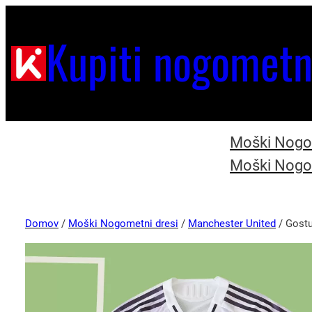
Kupiti nogometn
Moški Nogom
Moški Nogom
Domov
/
Moški Nogometni dresi
/
Manchester United
/ Gostu