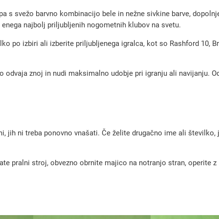
o
 s svežo barvno kombinacijo bele in nežne sivkine barve, dopolnjen
m
enega najbolj priljubljenih nogometnih klubov na svetu.
e
o po izbiri ali izberite priljubljenega igralca, kot so Rashford 10, B
t
n
to odvaja znoj in nudi maksimalno udobje pri igranju ali navijanju. O
i
d
r
e
s
, jih ni treba ponovno vnašati. Če želite drugačno ime ali številko,
M
a
pralni stroj, obvezno obrnite majico na notranjo stran, operite z m
n
c
h
e