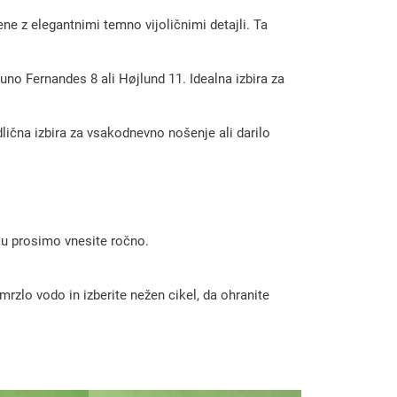
e z elegantnimi temno vijoličnimi detajli. Ta
runo Fernandes 8 ali Højlund 11. Idealna izbira za
dlična izbira za vsakodnevno nošenje ali darilo
 ju prosimo vnesite ročno.
rzlo vodo in izberite nežen cikel, da ohranite