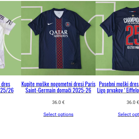
k
i
t
r
e
t
j
i
n
 dres
Kupite moške nogometni dresi Paris
Posebni moški dre
o
025/26
Saint-Germain domači 2025-26
Ligo prvakov ‘Eiffelo
g
36.0
€
36.0
€
o
m
Select options
Select op
e
t
n