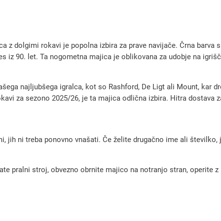
U
n
i
 z dolgimi rokavi je popolna izbira za prave navijače. Črna barva s
t
es iz 90. let. Ta nogometna majica je oblikovana za udobje na igrišč
e
d
šega najljubšega igralca, kot so Rashford, De Ligt ali Mount, kar 
2
avi za sezono 2025/26, je ta majica odlična izbira. Hitra dostava z
0
2
5
, jih ni treba ponovno vnašati. Če želite drugačno ime ali številko,
/
2
pralni stroj, obvezno obrnite majico na notranjo stran, operite z m
6
m
o
š