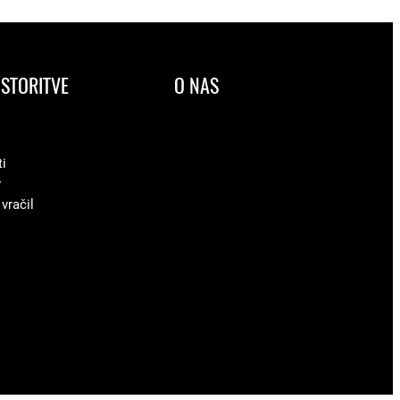
STORITVE
O NAS
ti
v
 vračil