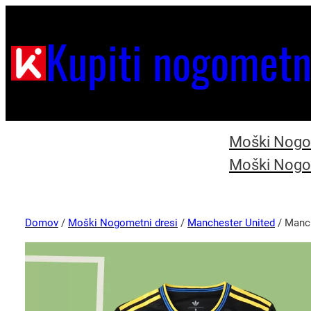
Kupiti nogometn
Moški Nogom
Moški Nogom
Domov
/
Moški Nogometni dresi
/
Manchester United
/ Manch