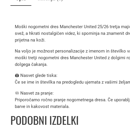
Moški nogometni dres Manchester United 25/26 tretja majica
svež, a hkrati nostalgičen videz, ki spominja na znamenit dr
prijetna na koži.
Na voljo je možnost personalizacije z imenom in številko va
moški tretji nogometni dres Manchester United z dolgimi rok
dolgega čakanja.
🖨️ Nasvet glede tiska:
Če se ime in številka na predogledu ujemata z vašimi željami
🧼 Nasvet za pranje:
Priporočamo ročno pranje nogometnega dresa. Če uporabljate 
barve in kakovost materiala.
PODOBNI IZDELKI