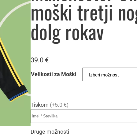
moški tretji n
dolg rokav
39.0
€
Velikosti za Moški
Tiskom
(+5.0 €)
Druge možnosti