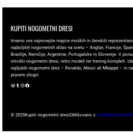
KUPITI NOGOMETNI DRESI
Imamo vse najnovejše majice moških in ženskih reprezentan
najboljših nogometnih držav na svetu – Anglije, Francije, Špani
Brazilije, Nemčije, Argentine, Portugalske in Slovenije. V ponu
otroški nogometni dresi, retro modeli ter trening kompleti. Izb
najljubši nogometni dres – Ronaldo, Messi ali Mbappé – in nav
pravem slogu!
WordPress
Tumblr
Instagram
Facebook
© 2025
Kupiti nogometni dresi
Oblikovano z
KupiteNogometni