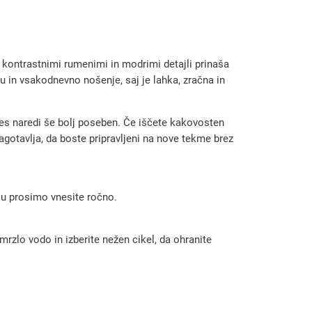
 kontrastnimi rumenimi in modrimi detajli prinaša
u in vsakodnevno nošenje, saj je lahka, zračna in
dres naredi še bolj poseben. Če iščete kakovosten
agotavlja, da boste pripravljeni na nove tekme brez
 ju prosimo vnesite ročno.
rzlo vodo in izberite nežen cikel, da ohranite