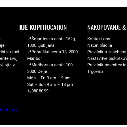
i
d
r
KJE KUPITI
OCATION
NAKUPOVANJE & 
e
s
c
📍Šmartinska cesta 152g,
Kontakt oss
je,
1000 Ljubljana
Način plačila
d
dbi so tudi
📍Pobreška cesta 18, 2000
Pravilnik o zasebnos
o
erite svoj
Maribor
Nastavitve piškotko
l
ijajte v
📍Mariborska cesta 100,
Pravilnik povrnitev in
g
3000 Celje
Trgovina
Mon – Fri 9 am – 9 pm
r
Sat – Sun 9 am – 13 pm
o
📞080 80 99
k
a
Dresi.com
v
k
o