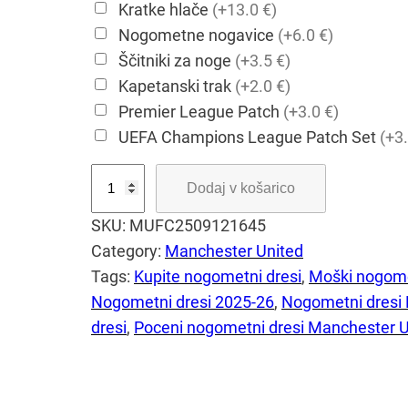
Kratke hlače
(+13.0 €)
Nogometne nogavice
(+6.0 €)
Ščitniki za noge
(+3.5 €)
Kapetanski trak
(+2.0 €)
Premier League Patch
(+3.0 €)
UEFA Champions League Patch Set
(+3.
M
Dodaj v košarico
a
SKU:
MUFC2509121645
n
Category:
Manchester United
c
Tags:
Kupite nogometni dresi
, 
Moški nogome
h
Nogometni dresi 2025-26
, 
Nogometni dresi
e
dresi
, 
Poceni nogometni dresi Manchester U
s
t
e
r