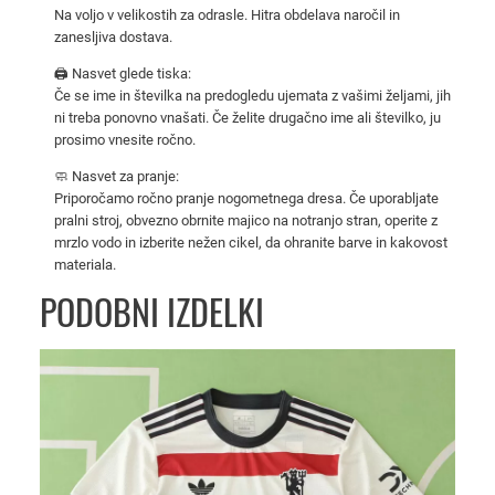
n
Na voljo v velikostih za odrasle. Hitra obdelava naročil in
zanesljiva dostava.
i
d
🖨️ Nasvet glede tiska:
r
Če se ime in številka na predogledu ujemata z vašimi željami, jih
e
ni treba ponovno vnašati. Če želite drugačno ime ali številko, ju
prosimo vnesite ročno.
s
v
🧼 Nasvet za pranje:
r
Priporočamo ročno pranje nogometnega dresa. Če uporabljate
pralni stroj, obvezno obrnite majico na notranjo stran, operite z
a
mrzlo vodo in izberite nežen cikel, da ohranite barve in kakovost
t
materiala.
a
PODOBNI IZDELKI
r
2
0
2
5
/
2
6