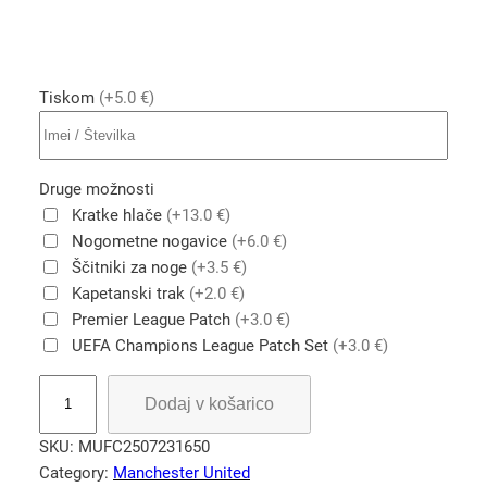
Tiskom
(+5.0 €)
Druge možnosti
Kratke hlače
(+13.0 €)
Nogometne nogavice
(+6.0 €)
Ščitniki za noge
(+3.5 €)
Kapetanski trak
(+2.0 €)
Premier League Patch
(+3.0 €)
UEFA Champions League Patch Set
(+3.0 €)
M
Dodaj v košarico
a
n
SKU:
MUFC2507231650
c
Category:
Manchester United