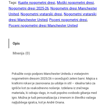
h
Tags:
Kupite nogometni dresi
, 
Moški nogometni dresi
, 
e
Nogometni dresi 2025-26
, 
Nogometni dresi Manchester
s
United
, 
Nogometni vratarski dresi
, 
Nogometni vratarski
t
dresi Manchester United
, 
Poceni nogometni dresi
, 
e
Poceni nogometni dresi Manchester United
r
U
n
Opis
i
t
Mnenja (0)
e
d
n
Pokažite svojo podporo Manchester Unitedu z vratarjevim
o
nogometnim dresom 2025/26 v osvežujoči zeleni barvi. Majica s
g
kratkimi rokavi je zasnovana za udobje in stil – idealna tako za
o
igrišče kot za vsakodnevno nošenje. Izdelana iz zračnega
m
materiala, ki odvaja vlago, in nudi popolno svobodo gibanja med
igro. Možna je tudi personalizacija z imenom in številko vašega
e
najljubšega igralca, kot je André Onana.
t