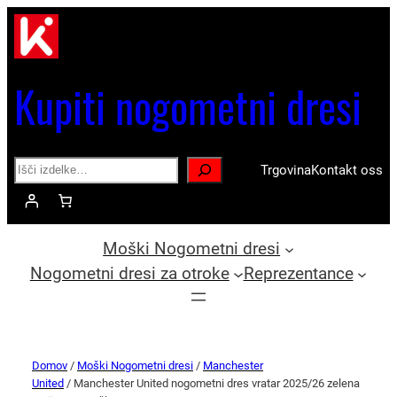
Kupiti nogometni dresi
Search
Trgovina
Kontakt oss
Moški Nogometni dresi
Nogometni dresi za otroke
Reprezentance
Domov
/
Moški Nogometni dresi
/
Manchester
United
/ Manchester United nogometni dres vratar 2025/26 zelena