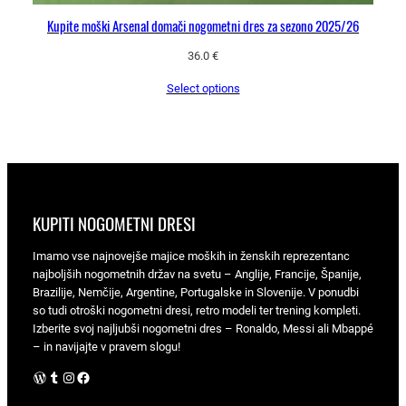
Kupite moški Arsenal domači nogometni dres za sezono 2025/26
36.0
€
Select options
KUPITI NOGOMETNI DRESI
Imamo vse najnovejše majice moških in ženskih reprezentanc
najboljših nogometnih držav na svetu – Anglije, Francije, Španije,
Brazilije, Nemčije, Argentine, Portugalske in Slovenije. V ponudbi
so tudi otroški nogometni dresi, retro modeli ter trening kompleti.
Izberite svoj najljubši nogometni dres – Ronaldo, Messi ali Mbappé
– in navijajte v pravem slogu!
WordPress
Tumblr
Instagram
Facebook