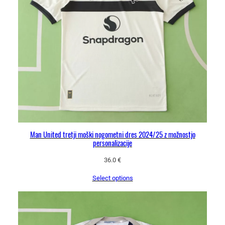
z
e
l
e
n
a
m
a
j
i
c
Man United tretji moški nogometni dres 2024/25 z možnostjo
personalizacije
a
z
36.0
€
a
m
Select options
o
š
k