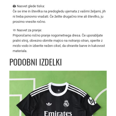
9
🖨️ Nasvet glede tiska:
9
Če se ime in številka na predogledu ujemata z vašimi željami, jih
6
ni treba ponovno vnašati. Če želite drugačno ime ali številko, ju
prosimo vnesite ročno.
z
a
🧼 Nasvet za pranje:
o
Priporočamo ročno pranje nogometnega dresa. Če uporabljate
pralni stroj, obvezno obrnite majico na notranjo stran, operite z
t
mrzlo vodo in izberite nežen cikel, da ohranite barve in kakovost
r
materiala.
o
PODOBNI IZDELKI
k
e
–
g
o
s
t
u
j
o