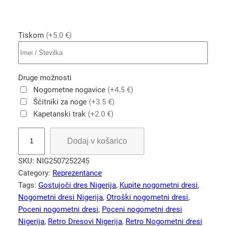
Tiskom
(+5.0 €)
Druge možnosti
Nogometne nogavice
(+4.5 €)
Ščitniki za noge
(+3.5 €)
Kapetanski trak
(+2.0 €)
R
Dodaj v košarico
e
t
SKU:
NIG2507252245
r
Category:
Reprezentance
o
Tags:
Gostujoči dres Nigerija
, 
Kupite nogometni dresi
, 
n
Nogometni dresi Nigerija
, 
Otroški nogometni dresi
, 
o
Poceni nogometni dresi
, 
Poceni nogometni dresi
g
Nigerija
, 
Retro Dresovi Nigerija
, 
Retro Nogometni dresi