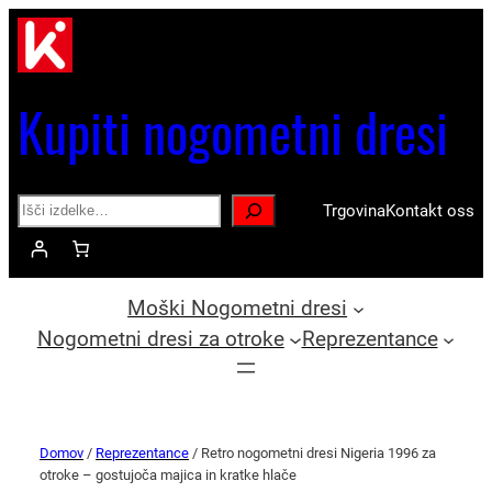
Kupiti nogometni dresi
Search
Trgovina
Kontakt oss
Moški Nogometni dresi
Nogometni dresi za otroke
Reprezentance
Domov
/
Reprezentance
/ Retro nogometni dresi Nigeria 1996 za
otroke – gostujoča majica in kratke hlače