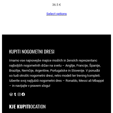
36.5
€
Select options
KUPITI NOGOMETNI DRESI
Imamo vse najnovejše majice moških in ženskih reprezentanc
najboljših nogometnih držav na svetu – Anglije, Francije, Španije,
Brazilije, Nemčije, Argentine, Portugalske in Slovenije. V ponudbi
so tudi otroški nogometni dresi, retro modeli ter trening kompleti.
Izberite svoj najljubši nogometni dres – Ronaldo, Messi ali Mbappé
– in navijajte v pravem slogu!
WordPress
Tumblr
Instagram
Facebook
KJE KUPITI
OCATION