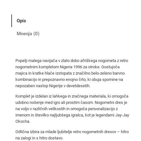
o
m
e
Opis
t
n
Mnenja (0)
i
d
r
Popelji malega navijača v zlato dobo afriškega nogometa z retro
e
nogometnim kompletom Nigeria 1996 za otroke. Gostujoča
s
majica in kratke hlače izstopata z značilno belo-zeleno barvno
i
kombinacijo in prepoznavno enojno črto, ki obuja spomine na
N
nepozaben nastop Nigerije v devetdesetih.
i
Komplet je izdelan iz lahkega in zračnega materiala, ki omogoča
g
udobno nošenje med igro ali prostim časom. Nogometni dres je
e
na voljo v različnih velikostih in omogoča personalizacijo z
imenom in številko najljubšega igralca, kot je legendarni Jay-Jay
r
Okocha.
i
a
Odlična izbira za mlade ljubitelje retro nogometnih dresov – hitro
1
na zalogi in s hitro dostavo.