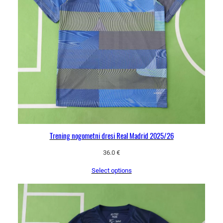
a
č
e
k
o
l
i
č
i
n
a
Trening nogometni dresi Real Madrid 2025/26
36.0
€
Select options