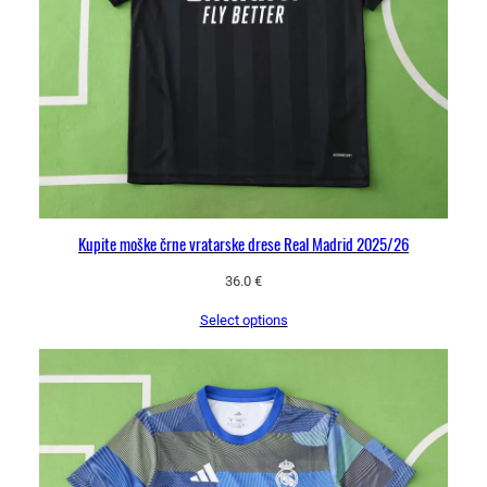
č
a
m
a
j
i
c
a
i
Kupite moške črne vratarske drese Real Madrid 2025/26
n
36.0
€
k
r
Select options
a
t
k
e
h
l