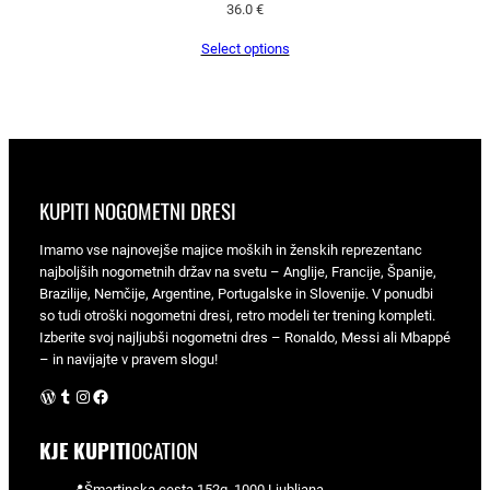
36.0
€
Select options
KUPITI NOGOMETNI DRESI
Imamo vse najnovejše majice moških in ženskih reprezentanc
najboljših nogometnih držav na svetu – Anglije, Francije, Španije,
Brazilije, Nemčije, Argentine, Portugalske in Slovenije. V ponudbi
so tudi otroški nogometni dresi, retro modeli ter trening kompleti.
Izberite svoj najljubši nogometni dres – Ronaldo, Messi ali Mbappé
– in navijajte v pravem slogu!
WordPress
Tumblr
Instagram
Facebook
KJE KUPITI
OCATION
📍Šmartinska cesta 152g, 1000 Ljubljana