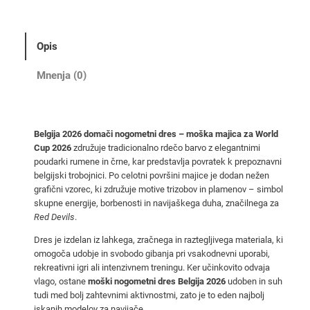
g
i
j
Opis
a
2
Mnenja (0)
0
2
6
Belgija 2026 domači nogometni dres – moška majica za World
d
Cup 2026
združuje tradicionalno rdečo barvo z elegantnimi
o
poudarki rumene in črne, kar predstavlja povratek k prepoznavni
m
belgijski trobojnici. Po celotni površini majice je dodan nežen
a
grafični vzorec, ki združuje motive trizobov in plamenov – simbol
skupne energije, borbenosti in navijaškega duha, značilnega za
č
Red Devils
.
i
d
Dres je izdelan iz lahkega, zračnega in raztegljivega materiala, ki
omogoča udobje in svobodo gibanja pri vsakodnevni uporabi,
r
rekreativni igri ali intenzivnem treningu. Ker učinkovito odvaja
e
vlago, ostane
moški nogometni dres Belgija 2026
udoben in suh
s
tudi med bolj zahtevnimi aktivnostmi, zato je to eden najbolj
–
iskanih modelov za navijače.