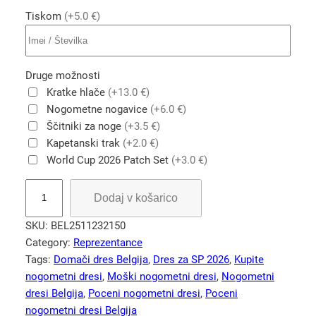
Tiskom
(+5.0 €)
Druge možnosti
Kratke hlače
(+13.0 €)
Nogometne nogavice
(+6.0 €)
Ščitniki za noge
(+3.5 €)
Kapetanski trak
(+2.0 €)
World Cup 2026 Patch Set
(+3.0 €)
M
Dodaj v košarico
o
š
SKU:
BEL2511232150
k
Category:
Reprezentance
i
Tags:
Domači dres Belgija
, 
Dres za SP 2026
, 
Kupite
B
nogometni dresi
, 
Moški nogometni dresi
, 
Nogometni
e
dresi Belgija
, 
Poceni nogometni dresi
, 
Poceni
l
nogometni dresi Belgija