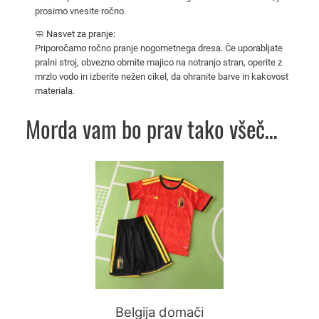
0
prosimo vnesite ročno.
2
6
🧼 Nasvet za pranje:
Priporočamo ročno pranje nogometnega dresa. Če uporabljate
k
pralni stroj, obvezno obrnite majico na notranjo stran, operite z
o
mrzlo vodo in izberite nežen cikel, da ohranite barve in kakovost
l
materiala.
i
č
Morda vam bo prav tako všeč…
i
n
Ta
a
izdelek
ima
več
različic.
Možnosti
lahko
izberete
na
Belgija domači