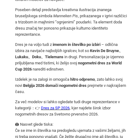
n
Poseben detajl predstavlja kreativna ilustracija znanega
o
bruseljskega simbola
Manneken Pis
, prikazanega v igrivi različici
g
s trizobom in majhnimi “ognjenimi” poudarki. Ta element doda
o
dresu značaj ter ponosno prikazuje kulturno identiteto
m
reprezentance.
e
Dres je na voljo tudi z
imenom in številko po izbiri
– odlična
t
izbira za navijače najboljših igralcev, kot so
Kevin De Bruyne、
n
Lukaku、Doku、Tielemans
in drugi. Personalizacija je izjemno
priljubljena med tistimi, ki želijo svoj
nogometni dres za World
i
Cup 2026
narediti edinstven.
d
r
Izdelek je na zalogi in omogoča
hitro odpremo
, zato lahko svoj
novi
Belgija 2026 domači nogometni dres
prejmete v najkrajšem
e
času.
s
z
Za več modelov si lahko ogledate tudi druge reprezentance v
kategoriji：👉
Dres za SP 2026
, kjer najdete širok izbor
a
nogometnih dresov za Svetovno prvenstvo 2026.
S
P
🖨️ Nasvet glede tiska:
Če se ime in številka na predogledu ujemata z vašimi željami, jih
2
ni treba ponovno vnašati. Če želite drugačno ime ali številko, ju