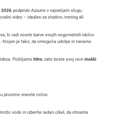
p 2026
podpirati Azzurre v največjem slogu.
alni videz – idealen za stadion, trening ali
vse, ki radi nosite barve svojih nogometnih idolov.
em. Krojen je tako, da omogoča udobje in naravno
 videza. Pošiljamo
hitro
, zato boste svoj novi
moški
 ju prosimo vnesite ročno.
rzlo vodo in izberite nežen cikel, da ohranite