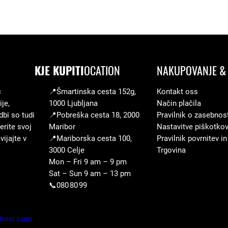
p
r
v
e
KJE KUPITI
OCATION
NAKUPOVANJE & 
n
s
c
📍Šmartinska cesta 152g,
Kontakt oss
t
je,
1000 Ljubljana
Način plačila
v
dbi so tudi
📍Pobreška cesta 18, 2000
Pravilnik o zasebnos
o
erite svoj
Maribor
Nastavitve piškotko
ijajte v
📍Mariborska cesta 100,
Pravilnik povrnitev in
k
3000 Celje
Trgovina
o
Mon – Fri 9 am – 9 pm
l
Sat – Sun 9 am – 13 pm
i
📞080 80 99
č
i
Dresi.com
n