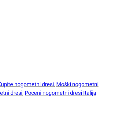
Kupite nogometni dresi
, 
Moški nogometni
tni dresi
, 
Poceni nogometni dresi Italija