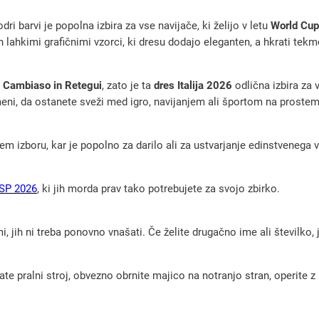
a
i barvi je popolna izbira za vse navijače, ki želijo v letu
World Cu
l
lahkimi grafičnimi vzorci, ki dresu dodajo eleganten, a hkrati tekmov
i
j
, Cambiaso in Retegui
, zato je ta
dres Italija 2026
odlična izbira za 
a
pomeni, da ostanete sveži med igro, navijanjem ali športom na prost
2
0
m izboru, kar je popolno za darilo ali za ustvarjanje edinstvenega
2
6
 SP 2026
, ki jih morda prav tako potrebujete za svojo zbirko.
–
d
, jih ni treba ponovno vnašati. Če želite drugačno ime ali številko,
o
m
pralni stroj, obvezno obrnite majico na notranjo stran, operite z m
a
č
i