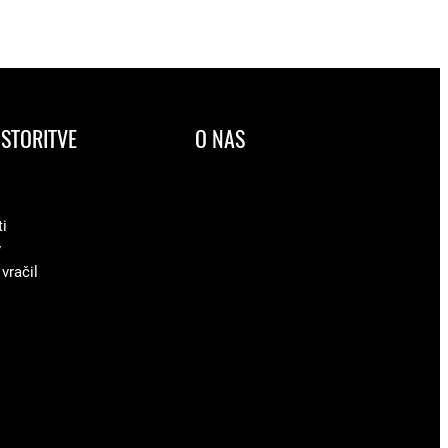
STORITVE
O NAS
ti
v
 vračil