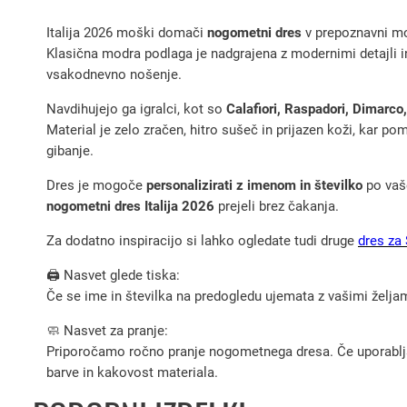
Italija 2026 moški domači
nogometni dres
v prepoznavni modr
Klasična modra podlaga je nadgrajena z modernimi detajli in 
vsakodnevno nošenje.
Navdihujejo ga igralci, kot so
Calafiori, Raspadori, Dimarco
Material je zelo zračen, hitro sušeč in prijazen koži, kar 
gibanje.
Dres je mogoče
personalizirati z imenom in številko
po vaše
nogometni dres Italija 2026
prejeli brez čakanja.
Za dodatno inspiracijo si lahko ogledate tudi druge
dres za
🖨️ Nasvet glede tiska:
Če se ime in številka na predogledu ujemata z vašimi željami
🧼 Nasvet za pranje:
Priporočamo ročno pranje nogometnega dresa. Če uporabljate 
barve in kakovost materiala.