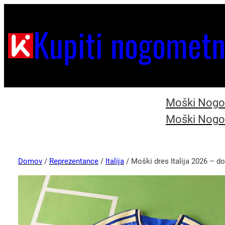
Kupiti nogometn
Moški Nogom
Moški Nogom
Domov
/
Reprezentance
/
Italija
/ Moški dres Italija 2026 – 