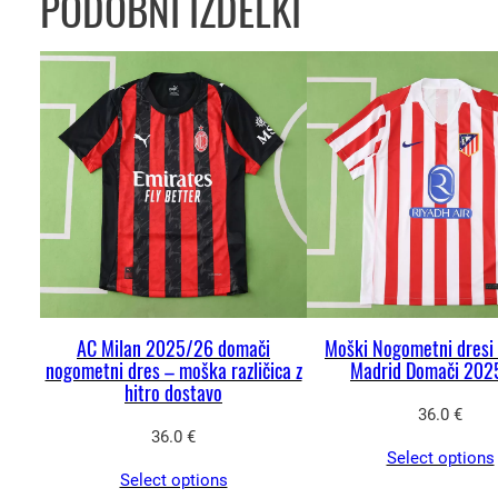
PODOBNI IZDELKI
AC Milan 2025/26 domači
Moški Nogometni dresi 
nogometni dres – moška različica z
Madrid Domači 202
hitro dostavo
36.0
€
36.0
€
Select options
Select options