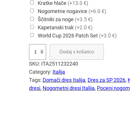
Kratke hlače
(+13.0 €)
Nogometne nogavice
(+6.0 €)
Ščitniki za noge
(+3.5 €)
Kapetanski trak
(+2.0 €)
World Cup 2026 Patch Set
(+3.0 €)
M
Dodaj v košarico
o
SKU:
ITA2511232240
š
Category:
Italija
k
Tags:
Domači dres Italija
, 
Dres za SP 2026
, 
i
dresi
, 
Nogometni dresi Italija
, 
Poceni nogome
d
r
e
s
I
t