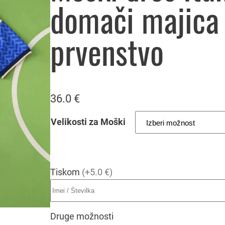
domači majica
prvenstvo
36.0
€
Velikosti za Moški
Tiskom
(+5.0 €)
Druge možnosti