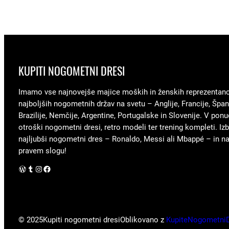
KUPITI NOGOMETNI DRESI
Imamo vse najnovejše majice moških in ženskih reprezentan
najboljših nogometnih držav na svetu – Anglije, Francije, Špani
Brazilije, Nemčije, Argentine, Portugalske in Slovenije. V ponu
otroški nogometni dresi, retro modeli ter trening kompleti. Izb
najljubši nogometni dres – Ronaldo, Messi ali Mbappé – in nav
pravem slogu!
WordPress
Tumblr
Instagram
Facebook
© 2025
Kupiti nogometni dresi
Oblikovano z
KupiteNogometni