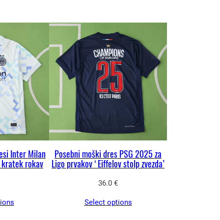
si Inter Milan
Posebni moški dres PSG 2025 za
 kratek rokav
Ligo prvakov ‘Eiffelov stolp zvezda’
36.0
€
tions
Select options