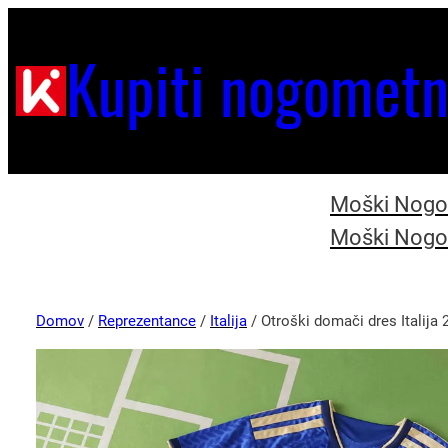
Kupiti nogometn
Moški Nogom
Moški Nogom
Domov
/
Reprezentance
/
Italija
/ Otroški domači dres Italij