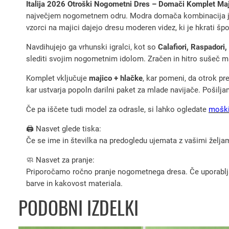
Italija 2026 Otroški Nogometni Dres – Domači Komplet Ma
največjem nogometnem odru. Modra domača kombinacija je lah
vzorci na majici dajejo dresu moderen videz, ki je hkrati špo
Navdihujejo ga vrhunski igralci, kot so
Calafiori, Raspadori
slediti svojim nogometnim idolom. Zračen in hitro sušeč m
Komplet vključuje
majico + hlačke
, kar pomeni, da otrok p
kar ustvarja popoln darilni paket za mlade navijače. Pošilj
Če pa iščete tudi model za odrasle, si lahko ogledate
moški
🖨️ Nasvet glede tiska:
Če se ime in številka na predogledu ujemata z vašimi željami
🧼 Nasvet za pranje:
Priporočamo ročno pranje nogometnega dresa. Če uporabljate 
barve in kakovost materiala.
PODOBNI IZDELKI