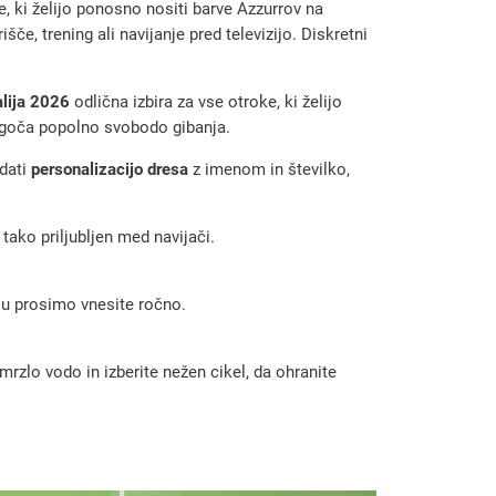
e, ki želijo ponosno nositi barve Azzurrov na
, trening ali navijanje pred televizijo. Diskretni
alija 2026
odlična izbira za vse otroke, ki želijo
mogoča popolno svobodo gibanja.
odati
personalizacijo dresa
z imenom in številko,
v tako priljubljen med navijači.
 ju prosimo vnesite ročno.
rzlo vodo in izberite nežen cikel, da ohranite