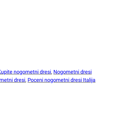
Kupite nogometni dresi
, 
Nogometni dresi
metni dresi
, 
Poceni nogometni dresi Italija