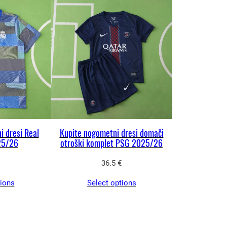
i dresi Real
Kupite nogometni dresi domači
25/26
otroški komplet PSG 2025/26
36.5
€
tions
Select options