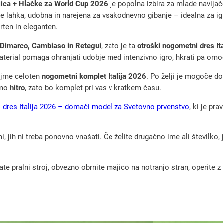
jica + Hlačke za World Cup 2026
je popolna izbira za mlade navijač
i
ka, udobna in narejena za vsakodnevno gibanje – idealna za igrišče
d
rten in eleganten.
r
, Dimarco, Cambiaso in Retegui
, zato je ta
otroški nogometni dres It
e
aterial pomaga ohranjati udobje med intenzivno igro, hkrati pa o
s
rejme celoten
nogometni komplet Italija 2026
. Po želji je mogoče d
I
amo
hitro
, zato bo komplet pri vas v kratkem času.
t
 dres Italija 2026 – domači model za Svetovno prvenstvo
, ki je pra
a
l
, jih ni treba ponovno vnašati. Če želite drugačno ime ali številko,
i
j
a
pralni stroj, obvezno obrnite majico na notranjo stran, operite z m
2
0
2
6