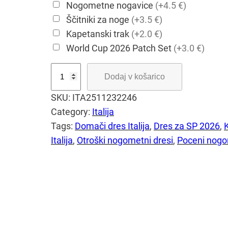
Nogometne nogavice
(+4.5 €)
Ščitniki za noge
(+3.5 €)
Kapetanski trak
(+2.0 €)
World Cup 2026 Patch Set
(+3.0 €)
O
Dodaj v košarico
t
SKU:
ITA2511232246
r
Category:
Italija
o
Tags:
Domači dres Italija
, 
Dres za SP 2026
, 
š
Italija
, 
Otroški nogometni dresi
, 
Poceni nogo
k
i
d
o
m
a
č