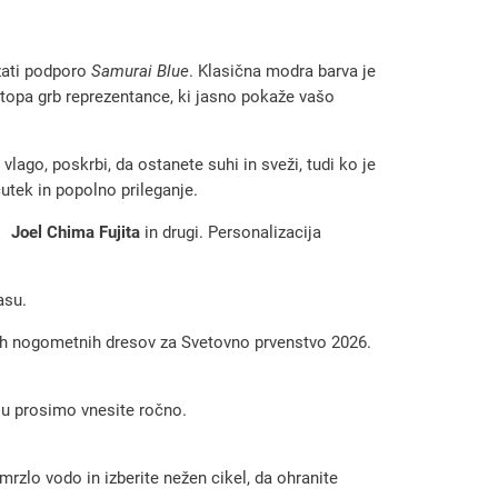
azati podporo
Samurai Blue
. Klasična modra barva je
topa grb reprezentance, ki jasno pokaže vašo
vlago, poskrbi, da ostanete suhi in sveži, tudi ko je
čutek in popolno prileganje.
Joel Chima Fujita
in drugi. Personalizacija
asu.
jenih nogometnih dresov za Svetovno prvenstvo 2026.
 ju prosimo vnesite ročno.
rzlo vodo in izberite nežen cikel, da ohranite