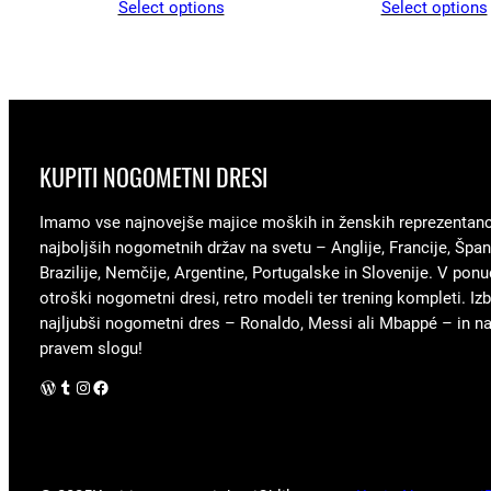
Select options
Select options
KUPITI NOGOMETNI DRESI
Imamo vse najnovejše majice moških in ženskih reprezentan
najboljših nogometnih držav na svetu – Anglije, Francije, Špani
Brazilije, Nemčije, Argentine, Portugalske in Slovenije. V ponu
otroški nogometni dresi, retro modeli ter trening kompleti. Izb
najljubši nogometni dres – Ronaldo, Messi ali Mbappé – in nav
pravem slogu!
WordPress
Tumblr
Instagram
Facebook