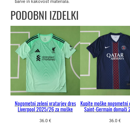
barve in kakovost materiala.
PODOBNI IZDELKI
Nogometni zeleni vratarjev dres
Kupite moške nogometni d
Liverpool 2025/26 za moške
Saint-Germain domači
36.0
€
36.0
€