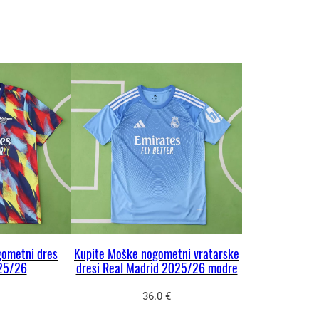
gometni dres
Kupite Moške nogometni vratarske
25/26
dresi Real Madrid 2025/26 modre
36.0
€