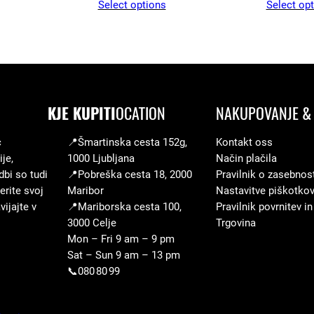
Select options
Select op
z
a
W
o
r
KJE KUPITI
OCATION
NAKUPOVANJE & 
l
d
c
📍Šmartinska cesta 152g,
Kontakt oss
C
je,
1000 Ljubljana
Način plačila
u
dbi so tudi
📍Pobreška cesta 18, 2000
Pravilnik o zasebnos
erite svoj
Maribor
Nastavitve piškotko
p
ijajte v
📍Mariborska cesta 100,
Pravilnik povrnitev in
2
3000 Celje
Trgovina
0
Mon – Fri 9 am – 9 pm
2
Sat – Sun 9 am – 13 pm
📞080 80 99
6
k
o