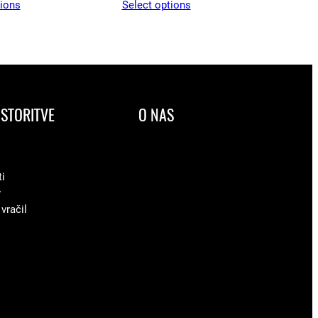
tions
Select options
STORITVE
O NAS
ti
v
 vračil