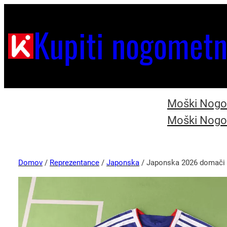
Kupiti nogometn
Moški Nogom
Moški Nogom
Domov
/
Reprezentance
/
Japonska
/ Japonska 2026 domači 