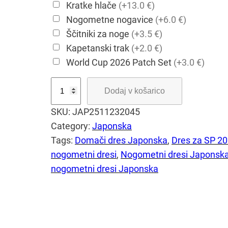
Kratke hlače
(+13.0 €)
Nogometne nogavice
(+6.0 €)
Ščitniki za noge
(+3.5 €)
Kapetanski trak
(+2.0 €)
World Cup 2026 Patch Set
(+3.0 €)
J
Dodaj v košarico
a
SKU:
JAP2511232045
p
Category:
Japonska
o
Tags:
Domači dres Japonska
, 
Dres za SP 2
n
nogometni dresi
, 
Nogometni dresi Japonsk
s
nogometni dresi Japonska
k
a
2
0
2