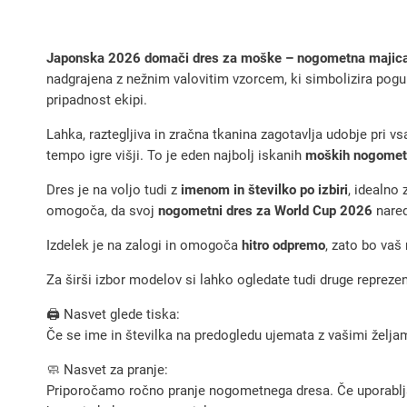
Japonska 2026 domači dres za moške – nogometna majica
nadgrajena z nežnim valovitim vzorcem, ki simbolizira pog
pripadnost ekipi.
Lahka, raztegljiva in zračna tkanina zagotavlja udobje pri vsa
tempo igre višji. To je eden najbolj iskanih
moških nogomet
Dres je na voljo tudi z
imenom in številko po izbiri
, idealno 
omogoča, da svoj
nogometni dres za World Cup 2026
nared
Izdelek je na zalogi in omogoča
hitro odpremo
, zato bo vaš
Za širši izbor modelov si lahko ogledate tudi druge reprez
🖨️ Nasvet glede tiska:
Če se ime in številka na predogledu ujemata z vašimi željami
🧼 Nasvet za pranje:
Priporočamo ročno pranje nogometnega dresa. Če uporabljate 