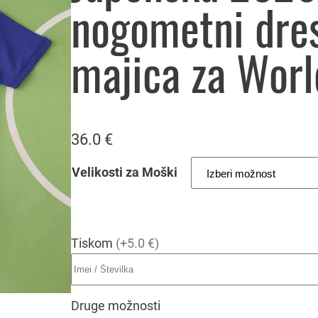
nogometni dre
majica za Wor
36.0
€
Velikosti za Moški
Tiskom
(+5.0 €)
Druge možnosti