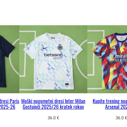
d
r
e
s
–
m
o
š
k
a
m
a
resi Paris
Moški nogometni dresi Inter Milan
Kupite trening no
j
 2025-26
Gostujoči 2025/26 kratek rokav
Arsenal 20
i
c
36.0
€
36.0
€
a