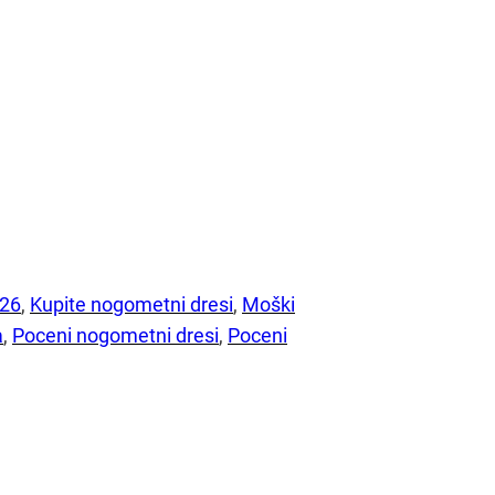
026
, 
Kupite nogometni dresi
, 
Moški
a
, 
Poceni nogometni dresi
, 
Poceni