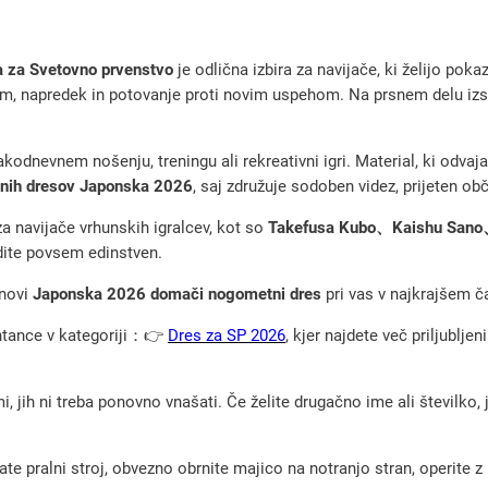
6
d
 za Svetovno prvenstvo
je odlična izbira za navijače, ki želijo pok
o
um, napredek in potovanje proti novim uspehom. Na prsnem delu izs
m
a
kodnevnem nošenju, treningu ali rekreativni igri. Material, ki odvaja 
č
nih dresov Japonska 2026
, saj združuje sodoben videz, prijeten ob
i
za navijače vrhunskih igralcev, kot so
Takefusa Kubo、Kaishu Sano、
n
ite povsem edinstven.
o
 novi
Japonska 2026 domači nogometni dres
pri vas v najkrajšem č
g
o
entance v kategoriji：👉
Dres za SP 2026
, kjer najdete več priljubl
m
e
, jih ni treba ponovno vnašati. Če želite drugačno ime ali številko,
t
n
pralni stroj, obvezno obrnite majico na notranjo stran, operite z m
i