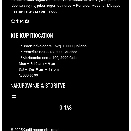
Izberite svoj najljubši nogometni dres – Ronaldo, Messi ali Mbappé
– in navijajte v pravem slogu!
WordPress
Tumblr
Instagram
Facebook
KJE KUPITI
OCATION
📍Šmartinska cesta 152g, 1000 Ljubljana
📍Pobreška cesta 18, 2000 Maribor
📍Mariborska cesta 100, 3000 Celje
Mon – Fri 9 am – 9 pm
Sat – Sun 9 am – 13 pm
📞080 80 99
NAKUPOVANJE & STORITVE
O NAS
© 2025
Kupiti nogometni dresi