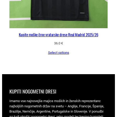
Kupite moške črne vratarske drese Real Madrid 2025/26
36.0
€
Select options
KUPITI NOGOMETNI DRESI
Imamo vse najnovejše majice moških in ženskih reprezentanc
najboljših nogometnih držav na svetu – Anglije, Francije, Španije,
Brazilije, Nemčije, Argentine, Portugalske in Slovenije. V ponudbi
so tudi otroški nogometni dresi, retro modeli ter trening kompleti.