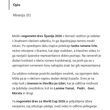
6
Opis
d
o
Mnenja (0)
m
a
č
Moški
nogometni dres Španija 2026
v domači različici je izdelan
i
v živahnem rdečem odtenku, ki ga dopolnjujejo temno modri
d
rokavi. Po sprednjem delu majice potekajo
tanke rumene črte
,
r
nežno vtisnjene v tkanino, kar daje sodoben, a klasičen videz, ki
e
ga navijači španske reprezentance dobro poznajo. Na ramenih je
dodan kontrast v rdeče-rumeni kombinaciji, na prsih pa se v
s
ujemajočem rumenem tonu nahajata znak ter grb reprezentance.
z
a
Za udobno nošenje poskrbi zaobljen ovratnik, na zgornjem delu
hrbta pa je v rdečem napisu dodan detajl
España
. Dres je na
W
voljo tudi z
imenom in številko po izbiri
, kar je odlična možnost
o
za ljubitelje zvezdnikov, kot so
Lamine Yamal、Pedri、Gavi、
r
Morata
in drugi.
l
Ta
nogometni dres za World Cup 2026
je priljubljena izbira
d
navijačev, saj združuje udobje, svež videz in odlično prileganje.
C