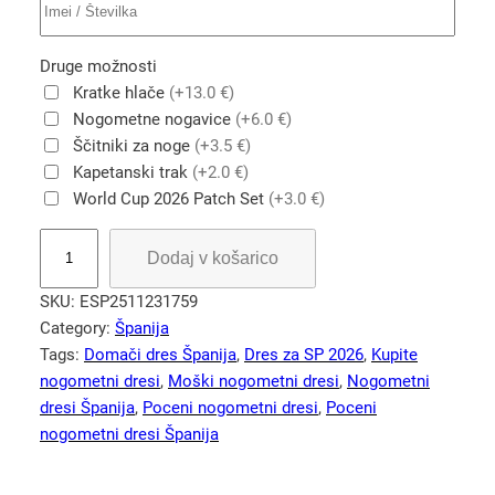
Druge možnosti
Kratke hlače
(+13.0 €)
Nogometne nogavice
(+6.0 €)
Ščitniki za noge
(+3.5 €)
Kapetanski trak
(+2.0 €)
World Cup 2026 Patch Set
(+3.0 €)
Š
Dodaj v košarico
p
a
SKU:
ESP2511231759
n
Category:
Španija
i
Tags:
Domači dres Španija
, 
Dres za SP 2026
, 
Kupite
j
nogometni dresi
, 
Moški nogometni dresi
, 
Nogometni
a
dresi Španija
, 
Poceni nogometni dresi
, 
Poceni
2
nogometni dresi Španija
0
2