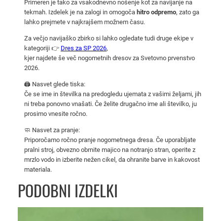
Primeren je tako za vsakodnevno nošenje kot za navijanje na
u
tekmah. Izdelek je na zalogi in omogoča
hitro odpremo
, zato ga
p
lahko prejmete v najkrajšem možnem času.
2
Za večjo navijaško zbirko si lahko ogledate tudi druge ekipe v
0
kategoriji 👉
Dres za SP 2026
,
2
kjer najdete še več nogometnih dresov za Svetovno prvenstvo
6
2026.
k
🖨️ Nasvet glede tiska:
o
Če se ime in številka na predogledu ujemata z vašimi željami, jih
l
ni treba ponovno vnašati. Če želite drugačno ime ali številko, ju
prosimo vnesite ročno.
i
č
🧼 Nasvet za pranje:
i
Priporočamo ročno pranje nogometnega dresa. Če uporabljate
pralni stroj, obvezno obrnite majico na notranjo stran, operite z
n
mrzlo vodo in izberite nežen cikel, da ohranite barve in kakovost
a
materiala.
PODOBNI IZDELKI