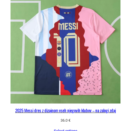
2025 Messi dres z dizajnom vseh njegovih klubov – na zalogi zdaj
36.0
€
Select options