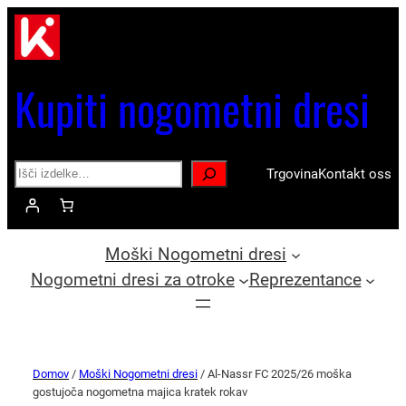
Kupiti nogometni dresi
Search
Trgovina
Kontakt oss
Moški Nogometni dresi
Nogometni dresi za otroke
Reprezentance
Domov
/
Moški Nogometni dresi
/ Al-Nassr FC 2025/26 moška
gostujoča nogometna majica kratek rokav