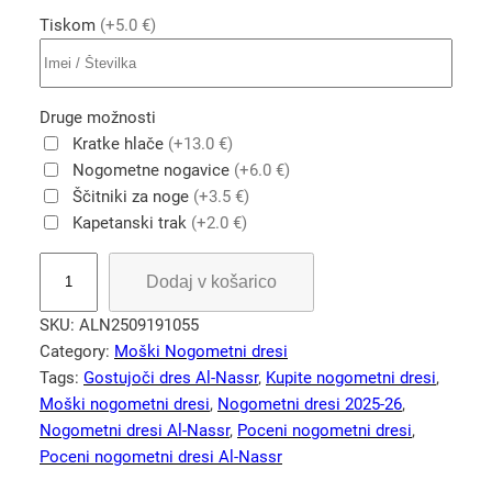
Tiskom
(+5.0 €)
Druge možnosti
Kratke hlače
(+13.0 €)
Nogometne nogavice
(+6.0 €)
Ščitniki za noge
(+3.5 €)
Kapetanski trak
(+2.0 €)
A
Dodaj v košarico
l
-
SKU:
ALN2509191055
N
Category:
Moški Nogometni dresi
a
Tags:
Gostujoči dres Al-Nassr
, 
Kupite nogometni dresi
, 
s
Moški nogometni dresi
, 
Nogometni dresi 2025-26
, 
s
Nogometni dresi Al-Nassr
, 
Poceni nogometni dresi
, 
r
Poceni nogometni dresi Al-Nassr
F