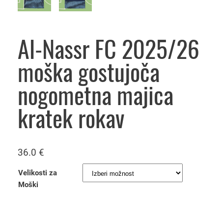
Al-Nassr FC 2025/26
moška gostujoča
nogometna majica
kratek rokav
36.0
€
Velikosti za
Moški