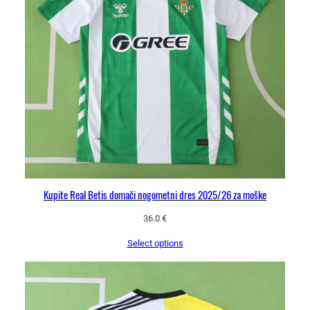
k
r
a
t
e
k
r
o
k
a
v
k
Kupite Real Betis domači nogometni dres 2025/26 za moške
o
l
36.0
€
i
Select options
č
i
n
a