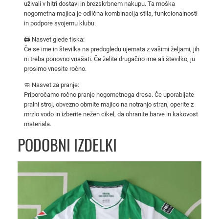
uživali v hitri dostavi in brezskrbnem nakupu. Ta moška
o
nogometna majica je odlična kombinacija stila, funkcionalnosti
č
in podpore svojemu klubu.
a
🖨️ Nasvet glede tiska:
n
Če se ime in številka na predogledu ujemata z vašimi željami, jih
o
ni treba ponovno vnašati. Če želite drugačno ime ali številko, ju
g
prosimo vnesite ročno.
o
🧼 Nasvet za pranje:
m
Priporočamo ročno pranje nogometnega dresa. Če uporabljate
e
pralni stroj, obvezno obrnite majico na notranjo stran, operite z
t
mrzlo vodo in izberite nežen cikel, da ohranite barve in kakovost
materiala.
n
a
PODOBNI IZDELKI
m
a
j
i
c
a