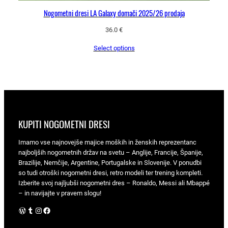
Nogometni dresi LA Galaxy domači 2025/26 prodaja
36.0
€
Select options
KUPITI NOGOMETNI DRESI
Imamo vse najnovejše majice moških in ženskih reprezentanc
najboljših nogometnih držav na svetu – Anglije, Francije, Španije,
Brazilije, Nemčije, Argentine, Portugalske in Slovenije. V ponudbi
so tudi otroški nogometni dresi, retro modeli ter trening kompleti.
Izberite svoj najljubši nogometni dres – Ronaldo, Messi ali Mbappé
– in navijajte v pravem slogu!
WordPress
Tumblr
Instagram
Facebook