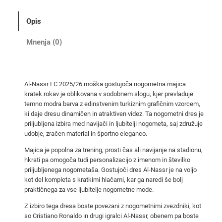
C
2
Opis
0
2
Mnenja (0)
5
/
2
Al-Nassr FC 2025/26 moška gostujoča nogometna majica
6
kratek rokav je oblikovana v sodobnem slogu, kjer prevladuje
m
temno modra barva z edinstvenim turkiznim grafičnim vzorcem,
o
ki daje dresu dinamičen in atraktiven videz. Ta nogometni dres je
š
priljubljena izbira med navijači in ljubitelji nogometa, saj združuje
udobje, zračen material in športno eleganco.
k
a
Majica je popolna za trening, prosti čas ali navijanje na stadionu,
g
hkrati pa omogoča tudi personalizacijo z imenom in številko
priljubljenega nogometaša. Gostujoči dres Al-Nassr je na voljo
o
kot del kompleta s kratkimi hlačami, kar ga naredi še bolj
s
praktičnega za vse ljubitelje nogometne mode.
t
u
Z izbiro tega dresa boste povezani z nogometnimi zvezdniki, kot
so Cristiano Ronaldo in drugi igralci Al-Nassr, obenem pa boste
j