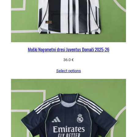
i
n
a
Moški Nogometni dresi Juventus Domači 2025-26
36.0
€
Select options