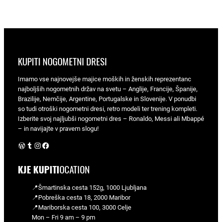
KUPITI NOGOMETNI DRESI
Imamo vse najnovejše majice moških in ženskih reprezentanc
najboljših nogometnih držav na svetu – Anglije, Francije, Španije,
Brazilije, Nemčije, Argentine, Portugalske in Slovenije. V ponudbi
so tudi otroški nogometni dresi, retro modeli ter trening kompleti.
Izberite svoj najljubši nogometni dres – Ronaldo, Messi ali Mbappé
– in navijajte v pravem slogu!
WordPress
Tumblr
Instagram
Facebook
KJE KUPITI
OCATION
📍Šmartinska cesta 152g, 1000 Ljubljana
📍Pobreška cesta 18, 2000 Maribor
📍Mariborska cesta 100, 3000 Celje
Mon – Fri 9 am – 9 pm