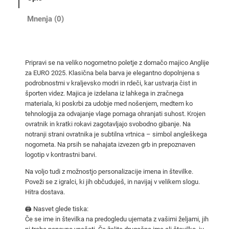
O
2
Mnenja (0)
0
2
5
Pripravi se na veliko nogometno poletje z domačo majico Anglije
d
za EURO 2025. Klasična bela barva je elegantno dopolnjena s
o
podrobnostmi v kraljevsko modri in rdeči, kar ustvarja čist in
m
športen videz. Majica je izdelana iz lahkega in zračnega
a
materiala, ki poskrbi za udobje med nošenjem, medtem ko
tehnologija za odvajanje vlage pomaga ohranjati suhost. Krojen
č
ovratnik in kratki rokavi zagotavljajo svobodno gibanje. Na
i
notranji strani ovratnika je subtilna vrtnica – simbol angleškega
m
nogometa. Na prsih se nahajata izvezen grb in prepoznaven
a
logotip v kontrastni barvi.
j
Na voljo tudi z možnostjo personalizacije imena in številke.
i
Poveži se z igralci, ki jih občuduješ, in navijaj v velikem slogu.
c
Hitra dostava.
a
🖨️ Nasvet glede tiska:
s
Če se ime in številka na predogledu ujemata z vašimi željami, jih
k