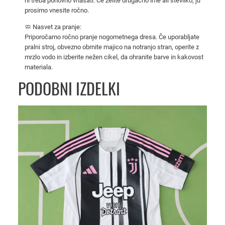
ni treba ponovno vnašati. Če želite drugačno ime ali številko, ju
r
prosimo vnesite ročno.
a
🧼 Nasvet za pranje:
t
Priporočamo ročno pranje nogometnega dresa. Če uporabljate
k
pralni stroj, obvezno obrnite majico na notranjo stran, operite z
i
mrzlo vodo in izberite nežen cikel, da ohranite barve in kakovost
materiala.
m
i
PODOBNI IZDELKI
r
o
k
a
v
i
k
o
l
i
č