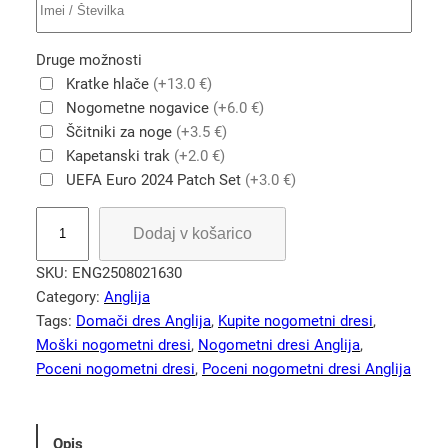
Druge možnosti
Kratke hlače
(+13.0 €)
Nogometne nogavice
(+6.0 €)
Ščitniki za noge
(+3.5 €)
Kapetanski trak
(+2.0 €)
UEFA Euro 2024 Patch Set
(+3.0 €)
A
Dodaj v košarico
n
g
SKU:
ENG2508021630
l
Category:
Anglija
i
Tags:
Domači dres Anglija
, 
Kupite nogometni dresi
, 
j
Moški nogometni dresi
, 
Nogometni dresi Anglija
, 
a
Poceni nogometni dresi
, 
Poceni nogometni dresi Anglija
E
U
R
Opis