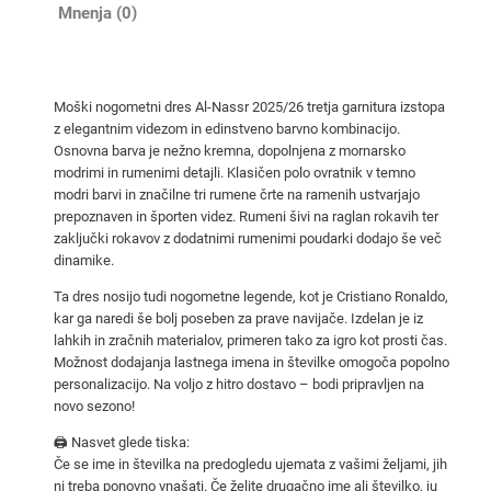
n
Mnenja (0)
i
d
r
Moški nogometni dres Al-Nassr 2025/26 tretja garnitura izstopa
e
z elegantnim videzom in edinstveno barvno kombinacijo.
s
Osnovna barva je nežno kremna, dopolnjena z mornarsko
i
modrimi in rumenimi detajli. Klasičen polo ovratnik v temno
A
modri barvi in značilne tri rumene črte na ramenih ustvarjajo
prepoznaven in športen videz. Rumeni šivi na raglan rokavih ter
l
zaključki rokavov z dodatnimi rumenimi poudarki dodajo še več
-
dinamike.
N
Ta dres nosijo tudi nogometne legende, kot je Cristiano Ronaldo,
a
kar ga naredi še bolj poseben za prave navijače. Izdelan je iz
s
lahkih in zračnih materialov, primeren tako za igro kot prosti čas.
s
Možnost dodajanja lastnega imena in številke omogoča popolno
r
personalizacijo. Na voljo z hitro dostavo – bodi pripravljen na
t
novo sezono!
r
🖨️ Nasvet glede tiska:
e
Če se ime in številka na predogledu ujemata z vašimi željami, jih
t
ni treba ponovno vnašati. Če želite drugačno ime ali številko, ju