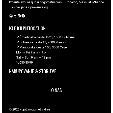
Izberite svoj najljubši nogometni dres – Ronaldo, Messi ali Mbappé
– in navijajte v pravem slogu!
WordPress
Tumblr
Instagram
Facebook
KJE KUPITI
OCATION
📍Šmartinska cesta 152g, 1000 Ljubljana
📍Pobreška cesta 18, 2000 Maribor
📍Mariborska cesta 100, 3000 Celje
Mon – Fri 9 am – 9 pm
Sat – Sun 9 am – 13 pm
📞080 80 99
NAKUPOVANJE & STORITVE
O NAS
© 2025
Kupiti nogometni dresi