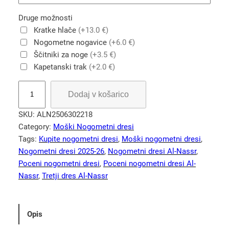
Druge možnosti
Kratke hlače
(+13.0 €)
Nogometne nogavice
(+6.0 €)
Ščitniki za noge
(+3.5 €)
Kapetanski trak
(+2.0 €)
M
Dodaj v košarico
o
š
SKU:
ALN2506302218
k
Category:
Moški Nogometni dresi
i
Tags:
Kupite nogometni dresi
, 
Moški nogometni dresi
, 
n
Nogometni dresi 2025-26
, 
Nogometni dresi Al-Nassr
, 
o
Poceni nogometni dresi
, 
Poceni nogometni dresi Al-
g
Nassr
, 
Tretji dres Al-Nassr
o
m
e
Opis
t