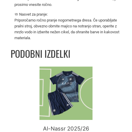
j
prosimo vnesite ročno.
i
🧼 Nasvet za pranje:
d
Priporočamo ročno pranje nogometnega dresa. Če uporabljate
r
pralni stroj, obvezno obrnite majico na notranjo stran, operite z
mrzlo vodo in izberite nežen cikel, da ohranite barve in kakovost
e
materiala.
s
2
PODOBNI IZDELKI
0
2
5
Ta
/
izdelek
2
ima
6
več
k
različic.
o
Možnosti
l
lahko
i
izberete
č
na
Al-Nassr 2025/26