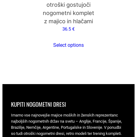
i
strani
otroški gostujoči
n
izdelka
nogometni komplet
a
z majico in hlačami
36.5
€
Select options
KUPITI NOGOMETNI DRESI
Imamo vse najnovejše majice moških in ženskih reprezentanc
najboljših nogometnih držav na svetu – Anglije, Francije, Španije,
Brazilije, Nemčije, Argentine, Portugalske in Slovenije. V ponudbi
so tudi otroški nogometni dresi, retro modeli ter trening kompleti.