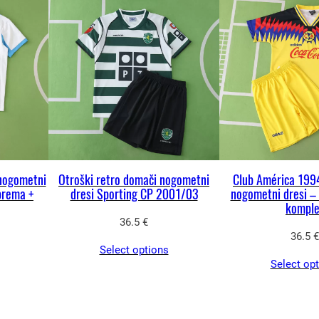
t
k
o
l
i
č
i
n
a
 nogometni
Otroški retro domači nogometni
Club América 199
prema +
dresi Sporting CP 2001/03
nogometni dresi –
komple
36.5
€
36.5
€
Select options
Select op