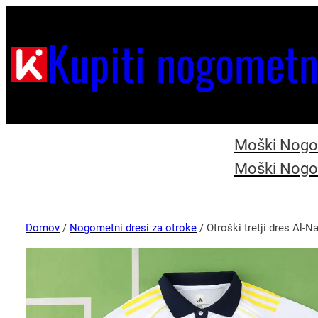
Kupiti nogometn
Moški Nogom
Moški Nogom
Domov
/
Nogometni dresi za otroke
/ Otroški tretji dres Al