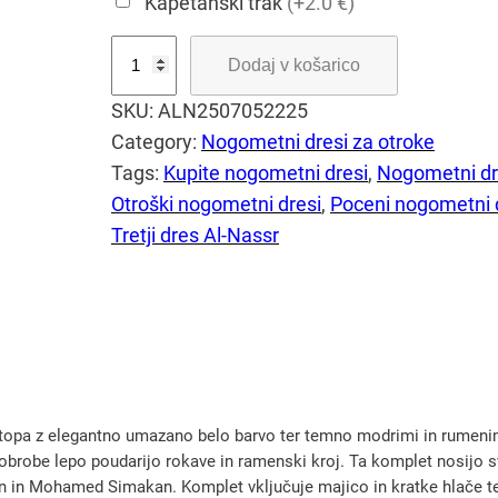
Kapetanski trak
(+2.0 €)
O
Dodaj v košarico
t
SKU:
ALN2507052225
r
Category:
Nogometni dresi za otroke
o
Tags:
Kupite nogometni dresi
, 
Nogometni dr
š
Otroški nogometni dresi
, 
Poceni nogometni 
k
Tretji dres Al-Nassr
i
t
r
e
t
j
i
topa z elegantno umazano belo barvo ter temno modrimi in rumenimi 
d
robe lepo poudarijo rokave in ramenski kroj. Ta komplet nosijo sve
r
in Mohamed Simakan. Komplet vključuje majico in kratke hlače ter je