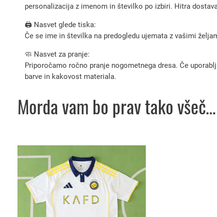
personalizacija z imenom in številko po izbiri. Hitra dostav
🖨️ Nasvet glede tiska:
Če se ime in številka na predogledu ujemata z vašimi željami
🧼 Nasvet za pranje:
Priporočamo ročno pranje nogometnega dresa. Če uporabljate 
barve in kakovost materiala.
Morda vam bo prav tako všeč…
Ta
izdelek
ima
več
različic.