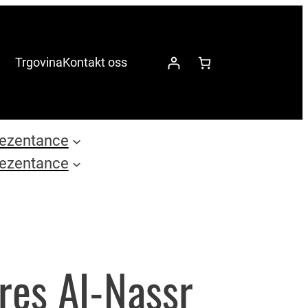
Trgovina
Kontakt oss
ezentance
ezentance
dres Al-Nassr