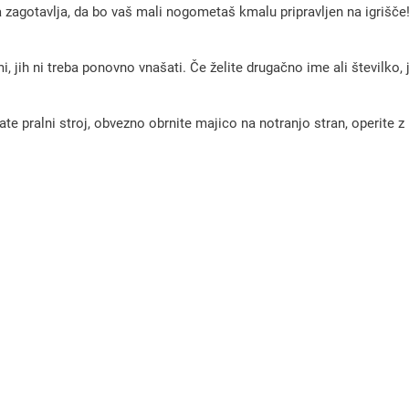
a zagotavlja, da bo vaš mali nogometaš kmalu pripravljen na igrišče
e
s
A
, jih ni treba ponovno vnašati. Če želite drugačno ime ali številko,
l
-
pralni stroj, obvezno obrnite majico na notranjo stran, operite z m
N
a
s
s
r
2
0
2
5
/
2