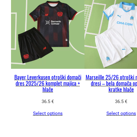
Bayer Leverkusen otroški domači
Marseille 25/26 otroški
dres 2025/26 komplet majica +
dresi – bela domača o
hlače
kratke hlače
36.5
€
36.5
€
Select options
Select options