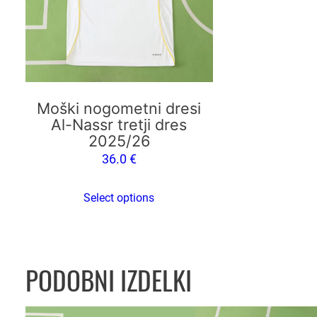
Možnosti
lahko
izberete
na
strani
izdelka
Moški nogometni dresi
Al-Nassr tretji dres
2025/26
36.0
€
Select options
PODOBNI IZDELKI