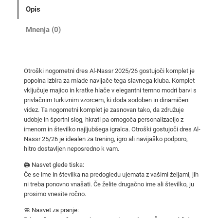
2
Opis
5
/
Mnenja (0)
2
6
o
Otroški nogometni dres Al-Nassr 2025/26 gostujoči komplet je
t
popolna izbira za mlade navijače tega slavnega kluba. Komplet
r
vključuje majico in kratke hlače v elegantni temno modri barvi s
o
privlačnim turkiznim vzorcem, ki doda sodoben in dinamičen
š
videz. Ta nogometni komplet je zasnovan tako, da združuje
udobje in športni slog, hkrati pa omogoča personalizacijo z
k
imenom in številko najljubšega igralca. Otroški gostujoči dres Al-
i
Nassr 25/26 je idealen za trening, igro ali navijaško podporo,
g
hitro dostavljen neposredno k vam.
o
🖨️ Nasvet glede tiska:
s
Če se ime in številka na predogledu ujemata z vašimi željami, jih
t
ni treba ponovno vnašati. Če želite drugačno ime ali številko, ju
u
prosimo vnesite ročno.
j
🧼 Nasvet za pranje:
o