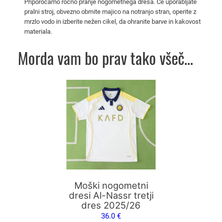
Priporočamo ročno pranje nogometnega dresa. Če uporabljate
č
pralni stroj, obvezno obrnite majico na notranjo stran, operite z
i
mrzlo vodo in izberite nežen cikel, da ohranite barve in kakovost
n
materiala.
o
Morda vam bo prav tako všeč…
g
o
m
Ta
e
izdelek
t
ima
n
več
i
različic.
k
Možnosti
o
lahko
m
izberete
p
na
Moški nogometni
l
strani
dresi Al-Nassr tretji
e
dres 2025/26
izdelka
t
36.0
€