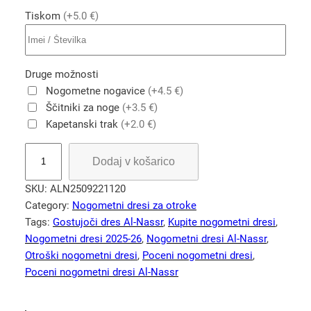
Tiskom
(+5.0 €)
Druge možnosti
Nogometne nogavice
(+4.5 €)
Ščitniki za noge
(+3.5 €)
Kapetanski trak
(+2.0 €)
A
Dodaj v košarico
l
-
SKU:
ALN2509221120
N
Category:
Nogometni dresi za otroke
a
Tags:
Gostujoči dres Al-Nassr
, 
Kupite nogometni dresi
, 
s
Nogometni dresi 2025-26
, 
Nogometni dresi Al-Nassr
, 
s
Otroški nogometni dresi
, 
Poceni nogometni dresi
, 
r
Poceni nogometni dresi Al-Nassr
2
0