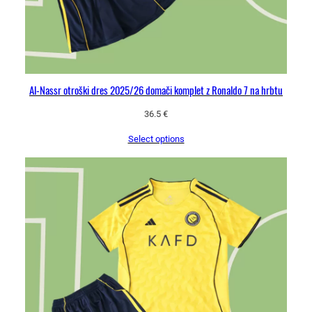
i
č
i
n
a
Al-Nassr otroški dres 2025/26 domači komplet z Ronaldo 7 na hrbtu
36.5
€
Select options