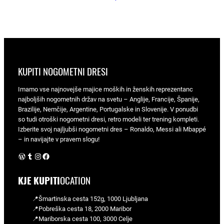
KUPITI NOGOMETNI DRESI
Imamo vse najnovejše majice moških in ženskih reprezentanc
najboljših nogometnih držav na svetu – Anglije, Francije, Španije,
Brazilije, Nemčije, Argentine, Portugalske in Slovenije. V ponudbi
so tudi otroški nogometni dresi, retro modeli ter trening kompleti.
Izberite svoj najljubši nogometni dres – Ronaldo, Messi ali Mbappé
– in navijajte v pravem slogu!
WordPress
Tumblr
Instagram
Facebook
KJE KUPITI
OCATION
📍Šmartinska cesta 152g, 1000 Ljubljana
📍Pobreška cesta 18, 2000 Maribor
📍Mariborska cesta 100, 3000 Celje