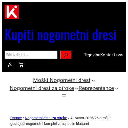
Kupiti nogometni dresi
Search
Trgovina
Kontakt oss
Moški Nogometni dresi
Nogometni dresi za otroke
Reprezentance
Domov
/
Nogometni dresi za otroke
/ Al-Nassr 2025/26 otroški
gostujoči nogometni komplet z majico in hlačami