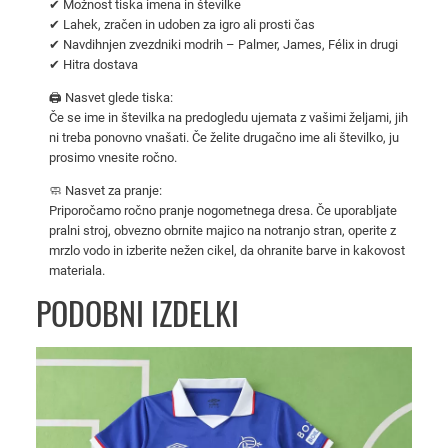
✔ Možnost tiska imena in številke
a
✔ Lahek, zračen in udoben za igro ali prosti čas
2
✔ Navdihnjen zvezdniki modrih – Palmer, James, Félix in drugi
0
✔ Hitra dostava
2
🖨️ Nasvet glede tiska:
4
Če se ime in številka na predogledu ujemata z vašimi željami, jih
/
ni treba ponovno vnašati. Če želite drugačno ime ali številko, ju
prosimo vnesite ročno.
2
5
🧼 Nasvet za pranje:
z
Priporočamo ročno pranje nogometnega dresa. Če uporabljate
pralni stroj, obvezno obrnite majico na notranjo stran, operite z
a
mrzlo vodo in izberite nežen cikel, da ohranite barve in kakovost
o
materiala.
t
PODOBNI IZDELKI
r
o
k
e
k
o