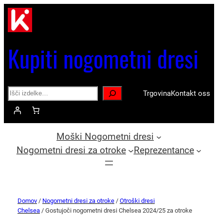
Kupiti nogometni dresi
Search
Trgovina
Kontakt oss
Moški Nogometni dresi
Nogometni dresi za otroke
Reprezentance
Domov
/
Nogometni dresi za otroke
/
Otroški dresi
Chelsea
/ Gostujoči nogometni dresi Chelsea 2024/25 za otroke