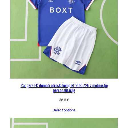
l
i
č
i
n
a
Rangers FC domači otroški komplet 2025/26 z možnostjo
personalizacije
36.5
€
Select options