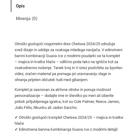
o
Opis
g
o
Mnenja (0)
m
e
t
Otroški gostujoči nogometni dres Chelsea 2024/25 združuje
n
svež dizajn in udobje za vsakega mladega navijača. V edinstveni
i
barvni kombinaciji Guava Ice z modrimi poudarki se ta komplet
d
– majica in kratke hlače – odlično poda tako na igrišče kot za
r
vsakodnevno nošenje. Tanek kroj in V-izrez poskrbita za športen
videz, zračen material pa pomaga pri uravnavanju vlage in
e
ohranja prijeten občutek tudi med gibanjem.
s
i
Komplet je zasnovan za aktivne otroke in ponuja možnost
personalizacije – dodajte ime in številko po meri ali izberite
C
potisk priljubljenega igralca, kot so Cole Palmer, Reece James,
h
João Félix, Nkunku ali Jadon Sancho.
e
l
✔ Otroški gostujoči komplet Chelsea 2024/25 – majica in kratke
hlače
s
✔ Edinstvena barvna kombinacija Guava Ice z modrimi detajli
e