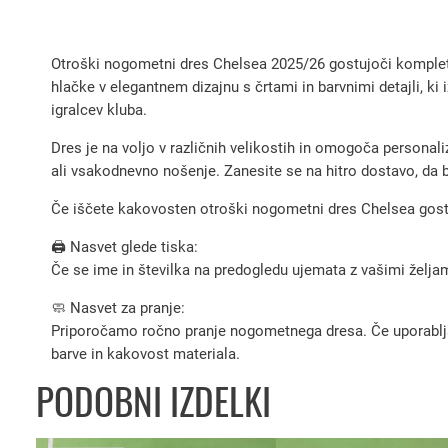
Otroški nogometni dres Chelsea 2025/26 gostujoči komplet E
hlačke v elegantnem dizajnu s črtami in barvnimi detajli, ki 
igralcev kluba.
Dres je na voljo v različnih velikostih in omogoča personali
ali vsakodnevno nošenje. Zanesite se na hitro dostavo, da b
Če iščete kakovosten otroški nogometni dres Chelsea gostuj
🖨️ Nasvet glede tiska:
Če se ime in številka na predogledu ujemata z vašimi željami
🧼 Nasvet za pranje:
Priporočamo ročno pranje nogometnega dresa. Če uporabljate 
barve in kakovost materiala.
PODOBNI IZDELKI