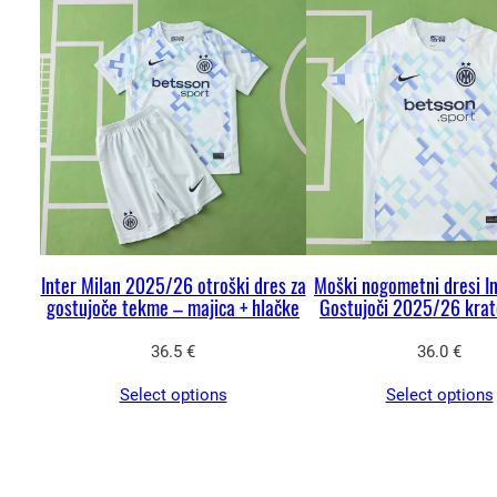
Inter Milan 2025/26 otroški dres za
Moški nogometni dresi In
gostujoče tekme – majica + hlačke
Gostujoči 2025/26 krat
36.5
€
36.0
€
Select options
Select options