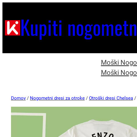
Kupiti nogometn
Moški Nogom
Moški Nogom
Domov
/
Nogometni dresi za otroke
/
Otroški dresi Chelsea
/