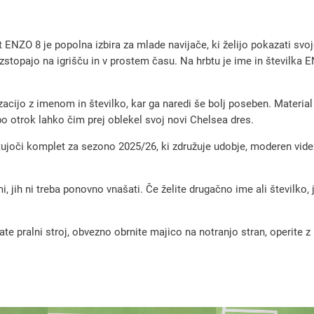
m
e
NZO 8 je popolna izbira za mlade navijače, ki želijo pokazati svo
t
izstopajo na igrišču in v prostem času. Na hrbtu je ime in številka E
n
i
zacijo z imenom in številko, kar ga naredi še bolj poseben. Material
d
o otrok lahko čim prej oblekel svoj novi Chelsea dres.
r
oči komplet za sezono 2025/26, ki združuje udobje, moderen videz i
e
s
, jih ni treba ponovno vnašati. Če želite drugačno ime ali številko,
C
h
pralni stroj, obvezno obrnite majico na notranjo stran, operite z m
e
l
s
e
a