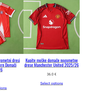
gometni dresi
Kupite moške domače nogometne
ern Domači
drese Manchester United 2025/26
26
36.0
€
Select options
tions