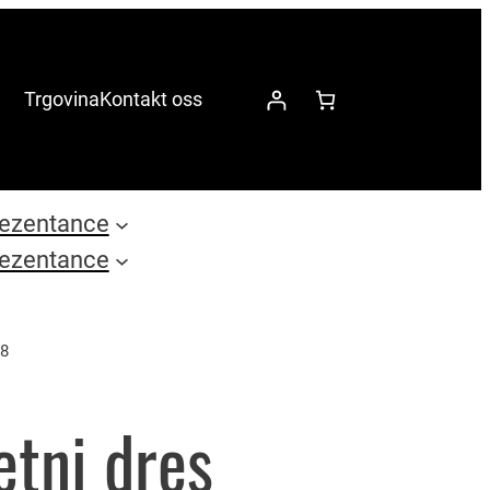
Trgovina
Kontakt oss
ezentance
ezentance
 8
tni dres