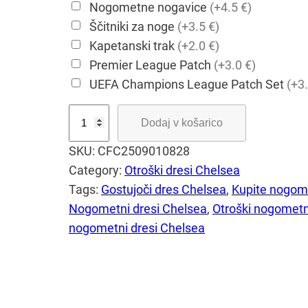
Nogometne nogavice
(+4.5 €)
Ščitniki za noge
(+3.5 €)
Kapetanski trak
(+2.0 €)
Premier League Patch
(+3.0 €)
UEFA Champions League Patch Set
(+3.
O
Dodaj v košarico
t
SKU:
CFC2509010828
r
Category:
Otroški dresi Chelsea
o
Tags:
Gostujoči dres Chelsea
, 
Kupite nogome
š
Nogometni dresi Chelsea
, 
Otroški nogometn
k
nogometni dresi Chelsea
i
n
o
g
o