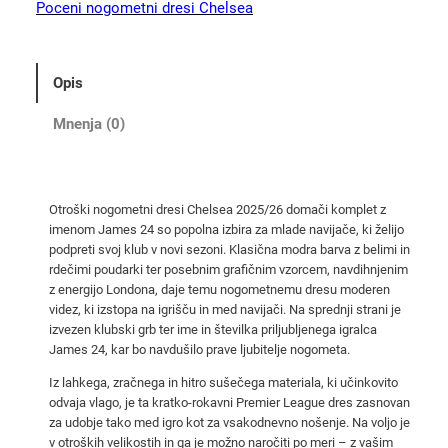
n
Poceni nogometni dresi Chelsea
o
g
o
Opis
m
e
Mnenja (0)
t
n
i
Otroški nogometni dresi Chelsea 2025/26 domači komplet z
d
imenom James 24 so popolna izbira za mlade navijače, ki želijo
r
podpreti svoj klub v novi sezoni. Klasična modra barva z belimi in
e
rdečimi poudarki ter posebnim grafičnim vzorcem, navdihnjenim
s
z energijo Londona, daje temu nogometnemu dresu moderen
videz, ki izstopa na igrišču in med navijači. Na sprednji strani je
i
izvezen klubski grb ter ime in številka priljubljenega igralca
C
James 24, kar bo navdušilo prave ljubitelje nogometa.
h
Iz lahkega, zračnega in hitro sušečega materiala, ki učinkovito
e
odvaja vlago, je ta kratko-rokavni Premier League dres zasnovan
l
za udobje tako med igro kot za vsakodnevno nošenje. Na voljo je
s
v otroških velikostih in ga je možno naročiti po meri – z vašim