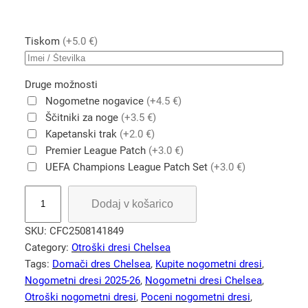
Tiskom
(+5.0 €)
Druge možnosti
Nogometne nogavice
(+4.5 €)
Ščitniki za noge
(+3.5 €)
Kapetanski trak
(+2.0 €)
Premier League Patch
(+3.0 €)
UEFA Champions League Patch Set
(+3.0 €)
O
Dodaj v košarico
t
r
SKU:
CFC2508141849
o
Category:
Otroški dresi Chelsea
š
Tags:
Domači dres Chelsea
, 
Kupite nogometni dresi
, 
k
Nogometni dresi 2025-26
, 
Nogometni dresi Chelsea
, 
i
Otroški nogometni dresi
, 
Poceni nogometni dresi
, 