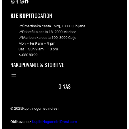
WordPress
Tumblr
Instagram
Facebook
KJE KUPITI
OCATION
📍Šmartinska cesta 152g, 1000 Ljubljana
📍Pobreška cesta 18, 2000 Maribor
📍Mariborska cesta 100, 3000 Celje
Mon – Fri 9 am – 9 pm
Sat – Sun 9 am – 13 pm
📞080 80 99
NAKUPOVANJE & STORITVE
O NAS
© 2025
Kupiti nogometni dresi
Oblikovano z
KupiteNogometniDresi.com