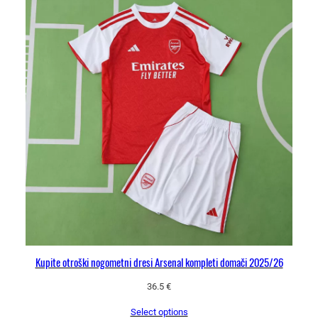
o
l
i
č
i
n
a
Kupite otroški nogometni dresi Arsenal kompleti domači 2025/26
36.5
€
Select options