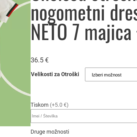
nogometni dre
NETO 7 majica 
36.5
€
Velikosti za Otroški
Tiskom
(+5.0 €)
Druge možnosti