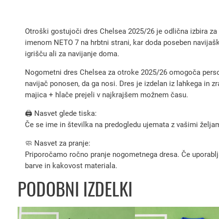
Otroški gostujoči dres Chelsea 2025/26 je odlična izbira za 
imenom NETO 7 na hrbtni strani, kar doda poseben navijaški 
igrišču ali za navijanje doma.
Nogometni dres Chelsea za otroke 2025/26 omogoča personal
navijač ponosen, da ga nosi. Dres je izdelan iz lahkega in 
majica + hlače prejeli v najkrajšem možnem času.
🖨️ Nasvet glede tiska:
Če se ime in številka na predogledu ujemata z vašimi željami
🧼 Nasvet za pranje:
Priporočamo ročno pranje nogometnega dresa. Če uporabljate 
barve in kakovost materiala.
PODOBNI IZDELKI