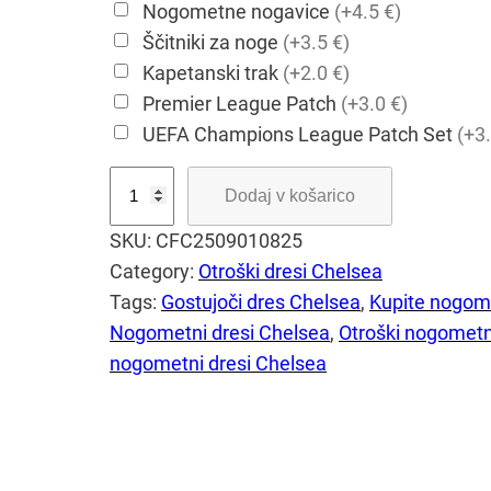
Nogometne nogavice
(+4.5 €)
Ščitniki za noge
(+3.5 €)
Kapetanski trak
(+2.0 €)
Premier League Patch
(+3.0 €)
UEFA Champions League Patch Set
(+3.
C
Dodaj v košarico
h
SKU:
CFC2509010825
e
Category:
Otroški dresi Chelsea
l
Tags:
Gostujoči dres Chelsea
, 
Kupite nogome
s
Nogometni dresi Chelsea
, 
Otroški nogometn
e
nogometni dresi Chelsea
a
o
t
r
o