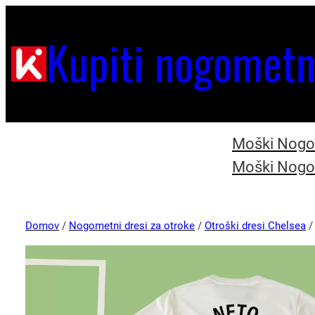
Kupiti nogometn
Moški Nogom
Moški Nogom
Domov
/
Nogometni dresi za otroke
/
Otroški dresi Chelsea
/