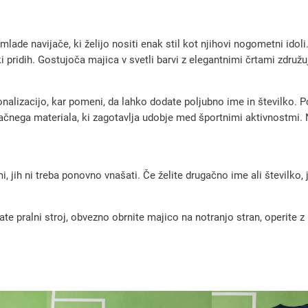
š
k
mlade navijače, ki želijo nositi enak stil kot njihovi nogometni ido
i
pridih. Gostujoča majica v svetli barvi z elegantnimi črtami združuj
g
o
izacijo, kar pomeni, da lahko dodate poljubno ime in številko. Pov
s
zračnega materiala, ki zagotavlja udobje med športnimi aktivnostmi. 
t
u
j
, jih ni treba ponovno vnašati. Če želite drugačno ime ali številko,
o
č
pralni stroj, obvezno obrnite majico na notranjo stran, operite z m
i
n
o
g
o