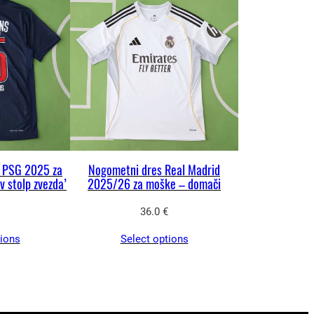
s PSG 2025 za
Nogometni dres Real Madrid
v stolp zvezda’
2025/26 za moške – domači
36.0
€
tions
Select options