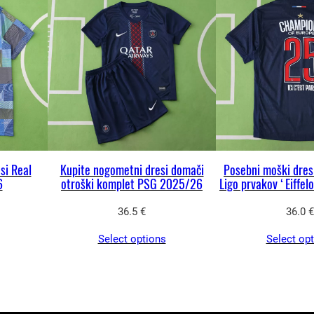
m
e
t
n
i
d
r
e
si Real
Kupite nogometni dresi domači
Posebni moški dre
s
6
otroški komplet PSG 2025/26
Ligo prvakov ‘Eiffelo
2
36.5
€
36.0
€
0
2
Select options
Select op
5
/
2
6