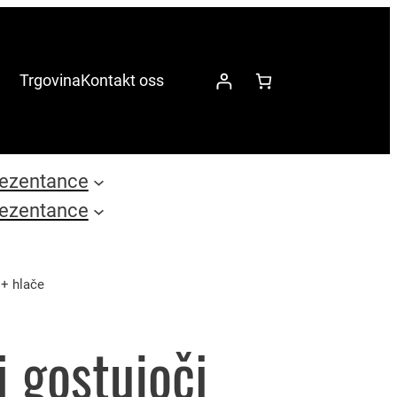
Trgovina
Kontakt oss
ezentance
ezentance
 + hlače
i gostujoči