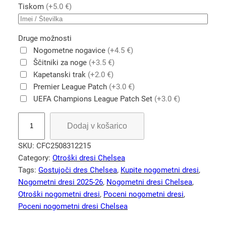
Tiskom
(+5.0 €)
Druge možnosti
Nogometne nogavice
(+4.5 €)
Ščitniki za noge
(+3.5 €)
Kapetanski trak
(+2.0 €)
Premier League Patch
(+3.0 €)
UEFA Champions League Patch Set
(+3.0 €)
O
Dodaj v košarico
t
r
SKU:
CFC2508312215
o
Category:
Otroški dresi Chelsea
š
Tags:
Gostujoči dres Chelsea
, 
Kupite nogometni dresi
, 
k
Nogometni dresi 2025-26
, 
Nogometni dresi Chelsea
, 
i
Otroški nogometni dresi
, 
Poceni nogometni dresi
, 
C
Poceni nogometni dresi Chelsea
h