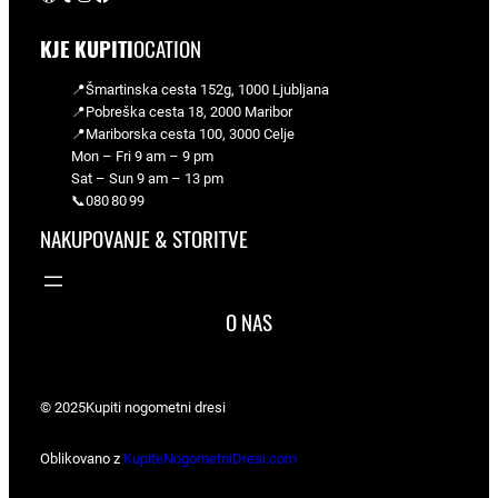
KJE KUPITI
OCATION
📍Šmartinska cesta 152g, 1000 Ljubljana
📍Pobreška cesta 18, 2000 Maribor
📍Mariborska cesta 100, 3000 Celje
Mon – Fri 9 am – 9 pm
Sat – Sun 9 am – 13 pm
📞080 80 99
NAKUPOVANJE & STORITVE
O NAS
© 2025
Kupiti nogometni dresi
Oblikovano z
KupiteNogometniDresi.com