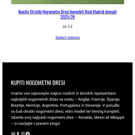
Kupite Otroški Nogometni Dresi kompleti Real Madrid domači
2025/26
36.5
€
Select options
KUPITI NOGOMETNI DRESI
Imamo vse najnovejše majice moških in ženskih reprezentanc
najboljših nogometnih držav na svetu – Anglije, Francije, Španije,
Brazilije, Nemčije, Argentine, Portugalske in Slovenije. V ponudbi
so tudi otroški nogometni dresi, retro modeli ter trening kompleti.
Izberite svoj najljubši nogometni dres – Ronaldo, Messi ali Mbappé
– in navijajte v pravem slogu!
WordPress
Tumblr
Instagram
Facebook