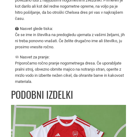
povezano tudi z najljubšimi nogometnimi zvezdniki. Primeren je
o
kot darilo ali kot del redne nogometne opreme, na voljo pa je
m
hitro pošiljanje, da bo otroški Chelsea dres pri vas v najkrajšem
e
času.
t
🖨️ Nasvet glede tiska:
n
Če se ime in številka na predogledu ujemata z vašimi željami, jih
i
ni treba ponovno vnašati. Če želite drugačno ime ali številko, ju
k
prosimo vnesite ročno.
o
🧼 Nasvet za pranje:
m
Priporočamo ročno pranje nogometnega dresa. Če uporabljate
p
pralni stroj, obvezno obrnite majico na notranjo stran, operite z
mrzlo vodo in izberite nežen cikel, da ohranite barve in kakovost
l
materiala.
e
PODOBNI IZDELKI
t
2
0
2
5
/
2