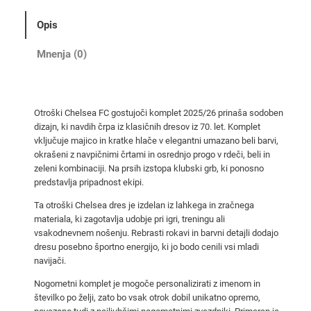
e
l
Opis
s
e
Mnenja (0)
a
F
C
Otroški Chelsea FC gostujoči komplet 2025/26 prinaša sodoben
g
dizajn, ki navdih črpa iz klasičnih dresov iz 70. let. Komplet
o
vključuje majico in kratke hlače v elegantni umazano beli barvi,
s
okrašeni z navpičnimi črtami in osrednjo progo v rdeči, beli in
t
zeleni kombinaciji. Na prsih izstopa klubski grb, ki ponosno
predstavlja pripadnost ekipi.
u
j
Ta otroški Chelsea dres je izdelan iz lahkega in zračnega
o
materiala, ki zagotavlja udobje pri igri, treningu ali
vsakodnevnem nošenju. Rebrasti rokavi in barvni detajli dodajo
č
dresu posebno športno energijo, ki jo bodo cenili vsi mladi
i
navijači.
n
o
Nogometni komplet je mogoče personalizirati z imenom in
številko po želji, zato bo vsak otrok dobil unikatno opremo,
g