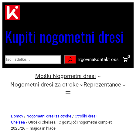
Kupiti nogometni dresi
0
Search
Trgovina
Kontakt oss
Moški Nogometni dresi
Nogometni dresi za otroke
Reprezentance
Domov
/
Nogometni dresi za otroke
/
Otroški dresi
Chelsea
/ Otroški Chelsea FC gostujoči nogometni komplet
2025/26 – majica in hlače