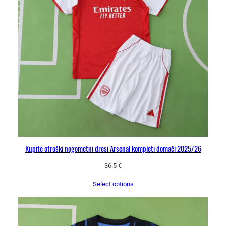
6
–
m
a
j
i
c
a
i
n
h
l
Kupite otroški nogometni dresi Arsenal kompleti domači 2025/26
a
36.5
€
č
e
Select options
k
o
l