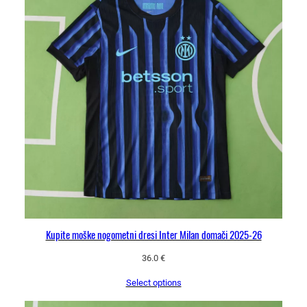
i
č
i
n
a
Kupite moške nogometni dresi Inter Milan domači 2025-26
36.0
€
Select options