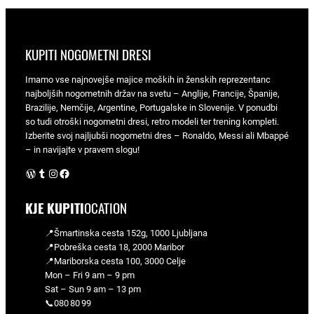
KUPITI NOGOMETNI DRESI
Imamo vse najnovejše majice moških in ženskih reprezentanc
najboljših nogometnih držav na svetu – Anglije, Francije, Španije,
Brazilije, Nemčije, Argentine, Portugalske in Slovenije. V ponudbi
so tudi otroški nogometni dresi, retro modeli ter trening kompleti.
Izberite svoj najljubši nogometni dres – Ronaldo, Messi ali Mbappé
– in navijajte v pravem slogu!
WordPress
Tumblr
Instagram
Facebook
KJE KUPITI
OCATION
📍Šmartinska cesta 152g, 1000 Ljubljana
📍Pobreška cesta 18, 2000 Maribor
📍Mariborska cesta 100, 3000 Celje
Mon – Fri 9 am – 9 pm
Sat – Sun 9 am – 13 pm
📞080 80 99