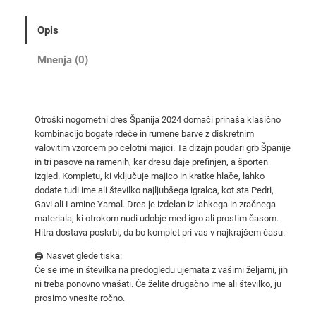
g
o
Opis
m
e
Mnenja (0)
t
n
i
Otroški nogometni dres Španija 2024 domači prinaša klasično
d
kombinacijo bogate rdeče in rumene barve z diskretnim
r
valovitim vzorcem po celotni majici. Ta dizajn poudari grb Španije
e
in tri pasove na ramenih, kar dresu daje prefinjen, a športen
s
izgled. Kompletu, ki vključuje majico in kratke hlače, lahko
dodate tudi ime ali številko najljubšega igralca, kot sta Pedri,
i
Gavi ali Lamine Yamal. Dres je izdelan iz lahkega in zračnega
Š
materiala, ki otrokom nudi udobje med igro ali prostim časom.
p
Hitra dostava poskrbi, da bo komplet pri vas v najkrajšem času.
a
🖨️ Nasvet glede tiska:
n
Če se ime in številka na predogledu ujemata z vašimi željami, jih
i
ni treba ponovno vnašati. Če želite drugačno ime ali številko, ju
j
prosimo vnesite ročno.
a