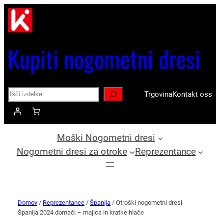
Kupiti nogometni dresi
Search
Trgovina
Kontakt oss
Moški Nogometni dresi
Nogometni dresi za otroke
Reprezentance
Domov
/
Reprezentance
/
Španija
/ Otroški nogometni dresi
Španija 2024 domači – majica in kratke hlače