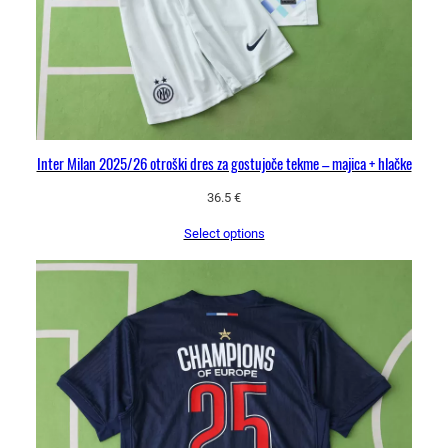
a
Inter Milan 2025/26 otroški dres za gostujoče tekme – majica + hlačke
36.5
€
Select options