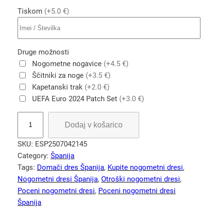
Tiskom
(+5.0 €)
Druge možnosti
Nogometne nogavice
(+4.5 €)
Ščitniki za noge
(+3.5 €)
Kapetanski trak
(+2.0 €)
UEFA Euro 2024 Patch Set
(+3.0 €)
O
Dodaj v košarico
t
r
SKU:
ESP2507042145
o
Category:
Španija
š
Tags:
Domači dres Španija
, 
Kupite nogometni dresi
, 
k
Nogometni dresi Španija
, 
Otroški nogometni dresi
, 
i
Poceni nogometni dresi
, 
Poceni nogometni dresi
n
Španija
o