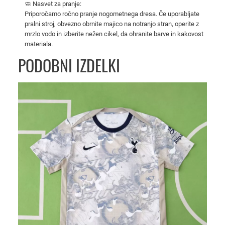
🧼 Nasvet za pranje:
2
Priporočamo ročno pranje nogometnega dresa. Če uporabljate
0
pralni stroj, obvezno obrnite majico na notranjo stran, operite z
2
mrzlo vodo in izberite nežen cikel, da ohranite barve in kakovost
4
materiala.
d
PODOBNI IZDELKI
o
m
a
č
i
–
m
a
j
i
c
a
i